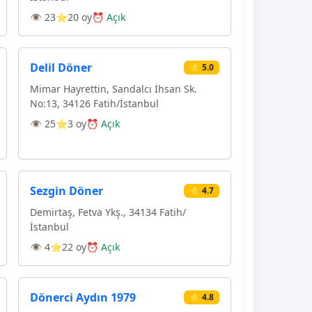
👁 23
⭐20 oy
⏰ Açık
Delil Döner
⭐ 5.0
Mimar Hayrettin, Sandalcı İhsan Sk.
No:13, 34126 Fatih/İstanbul
👁 25
⭐3 oy
⏰ Açık
Sezgin Döner
⭐ 4.7
Demirtaş, Fetva Ykş., 34134 Fatih/
İstanbul
👁 4
⭐22 oy
⏰ Açık
Dönerci Aydın 1979
⭐ 4.8