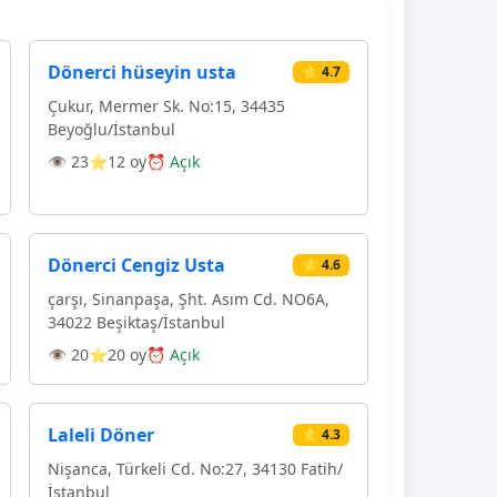
Dönerci hüseyin usta
⭐ 4.7
Çukur, Mermer Sk. No:15, 34435
Beyoğlu/İstanbul
👁 23
⭐12 oy
⏰ Açık
Dönerci Cengiz Usta
⭐ 4.6
çarşı, Sinanpaşa, Şht. Asım Cd. NO6A,
34022 Beşiktaş/İstanbul
👁 20
⭐20 oy
⏰ Açık
Laleli Döner
⭐ 4.3
Nişanca, Türkeli Cd. No:27, 34130 Fatih/
İstanbul