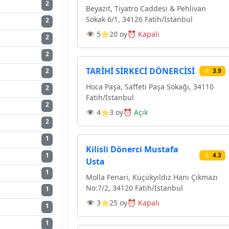
2
Beyazıt, Tiyatro Caddesi & Pehlivan
Sokak 6/1, 34126 Fatih/İstanbul
2
👁 5
⭐20 oy
⏰ Kapalı
2
2
TARİHİ SİRKECİ DÖNERCİSİ
⭐ 3.9
2
Hoca Paşa, Saffeti Paşa Sokağı, 34110
2
Fatih/İstanbul
2
👁 4
⭐3 oy
⏰ Açık
2
1
Kilisli Dönerci Mustafa
⭐ 4.3
1
Usta
1
Molla Fenari, Küçükyıldız Hanı Çıkmazı
No:7/2, 34120 Fatih/İstanbul
1
👁 3
⭐25 oy
⏰ Kapalı
1
1