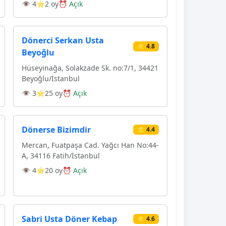
👁 4
⭐2 oy
⏰ Açık
Dönerci Serkan Usta
⭐ 4.8
Beyoğlu
Hüseyinağa, Solakzade Sk. no:7/1, 34421
Beyoğlu/İstanbul
👁 3
⭐25 oy
⏰ Açık
Dönerse Bizimdir
⭐ 4.4
Mercan, Fuatpaşa Cad. Yağcı Han No:44-
A, 34116 Fatih/İstanbul
👁 4
⭐20 oy
⏰ Açık
Sabri Usta Döner Kebap
⭐ 4.6