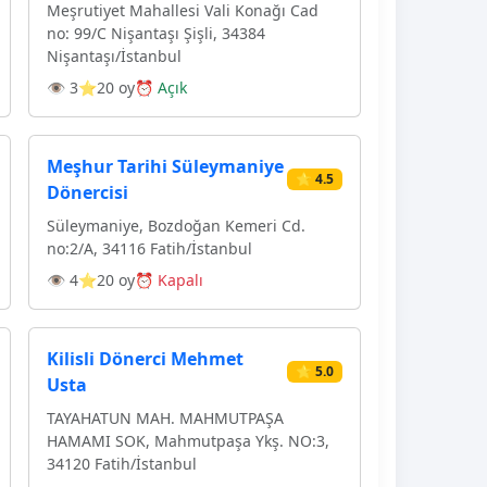
Meşrutiyet Mahallesi Vali Konağı Cad
no: 99/C Nişantaşı Şişli, 34384
Nişantaşı/İstanbul
👁 3
⭐20 oy
⏰ Açık
Meşhur Tarihi Süleymaniye
⭐ 4.5
Dönercisi
Süleymaniye, Bozdoğan Kemeri Cd.
no:2/A, 34116 Fatih/İstanbul
👁 4
⭐20 oy
⏰ Kapalı
Kilisli Dönerci Mehmet
⭐ 5.0
Usta
TAYAHATUN MAH. MAHMUTPAŞA
HAMAMI SOK, Mahmutpaşa Ykş. NO:3,
34120 Fatih/İstanbul