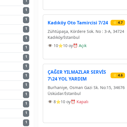
1
1
1
Kadıköy Oto Tamircisi 7/24
⭐ 4.7
1
Zühtüpaşa, Kördere Sok. No : 3-A, 34724
Kadıköy/İstanbul
1
👁 10
⭐10 oy
⏰ Açık
1
1
1
ÇAĞER YILMAZLAR SERVİS
⭐ 4.6
1
7\24 YOL YARDIM
1
Burhaniye, Osman Gazi Sk. No:15, 34676
Üsküdar/İstanbul
1
👁 8
⭐10 oy
⏰ Kapalı
1
1
1