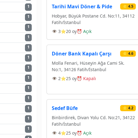
Tarihi Mavi Döner & Pide
⭐ 4.5
1
Hobyar, Büyük Postane Cd. No:11, 34112
1
Fatih/İstanbul
1
👁 3
⭐20 oy
⏰ Açık
1
1
Döner Bank Kapalı Çarşı
⭐ 4.6
1
Molla Fenari, Hüseyin Ağa Cami Sk.
1
No:1, 34126 Fatih/İstanbul
1
👁 2
⭐25 oy
⏰ Kapalı
1
1
Sedef Büfe
⭐ 4.2
1
Binbirdirek, Divan Yolu Cd. No:21, 34122
1
Fatih/İstanbul
1
👁 4
⭐25 oy
⏰ Açık