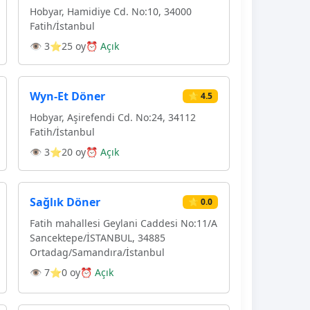
Hobyar, Hamidiye Cd. No:10, 34000
Fatih/İstanbul
👁 3
⭐25 oy
⏰ Açık
Wyn-Et Döner
⭐ 4.5
Hobyar, Aşirefendi Cd. No:24, 34112
Fatih/İstanbul
👁 3
⭐20 oy
⏰ Açık
Sağlık Döner
⭐ 0.0
Fatih mahallesi Geylani Caddesi No:11/A
Sancektepe/İSTANBUL, 34885
Ortadag/Samandıra/İstanbul
👁 7
⭐0 oy
⏰ Açık