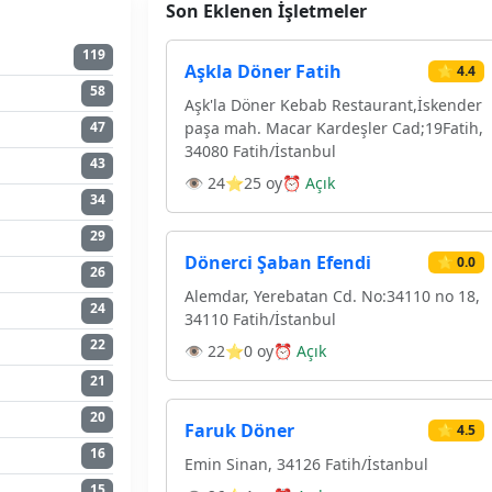
Son Eklenen İşletmeler
119
Aşkla Döner Fatih
⭐ 4.4
58
Aşk'la Döner Kebab Restaurant,İskender
paşa mah. Macar Kardeşler Cad;19Fatih,
47
34080 Fatih/İstanbul
43
👁 24
⭐25 oy
⏰ Açık
34
29
Dönerci Şaban Efendi
⭐ 0.0
26
Alemdar, Yerebatan Cd. No:34110 no 18,
24
34110 Fatih/İstanbul
22
👁 22
⭐0 oy
⏰ Açık
21
20
Faruk Döner
⭐ 4.5
16
Emin Sinan, 34126 Fatih/İstanbul
15