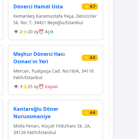
Dönerci Hamdi Usta
⭐ 4.7
Kemankeş Karamustafa Paşa, Denizciler
Sk. No: 7, 34421 Beyoğlu/İstanbul
👁 2
⭐20 oy
⏰ Açık
Meşhur Dönerci Hacı
⭐ 4.5
Osman'ın Yeri
Mercan, Fuatpaşa Cad. No:16/A, 34116
Fatih/İstanbul
👁 3
⭐25 oy
⏰ Kapalı
Kantaroğlu Döner
⭐ 4.6
Nuruosmaniye
Molla Fenari, Küçük Yıldızhanı Sk. 2A,
34126 Fatih/İstanbul