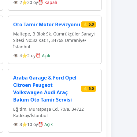
👁 2
⭐20 oy
⏰ Kapalı
Oto Tamir Motor Revizyonu
⭐ 5.0
Maltepe, B Blok Sk. Gümrükçüler Sanayi
Sitesi No:32 Kat:1, 34768 Ümraniye/
İstanbul
👁 4
⭐2 oy
⏰ Açık
Araba Garage & Ford Opel
Citroen Peugeot
⭐ 5.0
Volkswagen Audi Araç
Bakım Oto Tamir Servisi
Eğitim, Muratpaşa Cd. 70/a, 34722
Kadıköy/İstanbul
👁 3
⭐10 oy
⏰ Açık