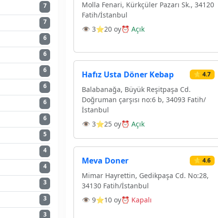
Molla Fenari, Kürkçüler Pazarı Sk., 34120
7
Fatih/İstanbul
7
👁 3
⭐20 oy
⏰ Açık
6
6
6
Hafız Usta Döner Kebap
⭐ 4.7
6
Balabanağa, Büyük Reşitpaşa Cd.
Doğruman çarşısı no:6 b, 34093 Fatih/
6
İstanbul
6
👁 3
⭐25 oy
⏰ Açık
5
4
Meva Doner
⭐ 4.6
4
Mimar Hayrettin, Gedikpaşa Cd. No:28,
3
34130 Fatih/İstanbul
3
👁 9
⭐10 oy
⏰ Kapalı
3