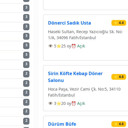
3
3
Dönerci Sadık Usta
⭐ 4.4
3
Haseki Sultan, Recep Yazıcıoğlu Sk. No:
3
1/A, 34096 Fatih/İstanbul
3
👁 5
⭐25 oy
⏰ Açık
3
3
Sirin Köfte Kebap Döner
2
⭐ 4.6
Salonu
2
Hoca Paşa, Vezir Cami Çk. No:5, 34110
2
Fatih/İstanbul
2
👁 3
⭐20 oy
⏰ Açık
2
2
Dürüm Büfe
⭐ 4.6