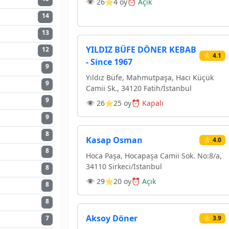
👁 26
⭐4 oy
⏰ Açık
14
13
YILDIZ BÜFE DÖNER KEBAB
12
⭐ 4.1
- Since 1967
9
Yıldız Büfe, Mahmutpaşa, Hacı Küçük
9
Camii Sk., 34120 Fatih/İstanbul
9
👁 26
⭐25 oy
⏰ Kapalı
9
8
Kasap Osman
⭐ 4.0
8
Hoca Paşa, Hocapaşa Camii Sok. No:8/a,
34110 Sirkeci/İstanbul
8
👁 29
⭐20 oy
⏰ Açık
8
8
Aksoy Döner
⭐ 3.9
7