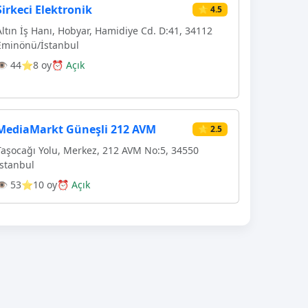
Sirkeci Elektronik
⭐ 4.5
Altın İş Hanı, Hobyar, Hamidiye Cd. D:41, 34112
Eminönü/İstanbul
👁 44
⭐8 oy
⏰ Açık
MediaMarkt Güneşli 212 AVM
⭐ 2.5
Taşocağı Yolu, Merkez, 212 AVM No:5, 34550
İstanbul
👁 53
⭐10 oy
⏰ Açık