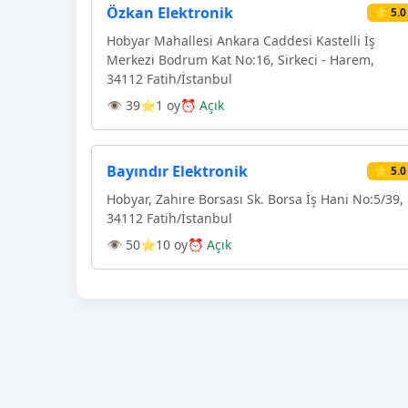
Özkan Elektronik
⭐ 5.0
Hobyar Mahallesi Ankara Caddesi Kastelli İş
Merkezi Bodrum Kat No:16, Sirkeci - Harem,
34112 Fatih/İstanbul
👁 39
⭐1 oy
⏰ Açık
Bayındır Elektronik
⭐ 5.0
Hobyar, Zahire Borsası Sk. Borsa İş Hani No:5/39,
34112 Fatih/İstanbul
👁 50
⭐10 oy
⏰ Açık