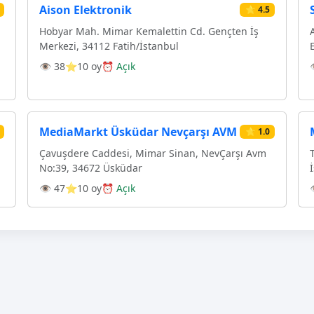
Aison Elektronik
⭐ 4.5
Hobyar Mah. Mimar Kemalettin Cd. Gençten İş
Merkezi, 34112 Fatih/İstanbul
👁 38
⭐10 oy
⏰ Açık
MediaMarkt Üsküdar Nevçarşı AVM
⭐ 1.0
Çavuşdere Caddesi, Mimar Sinan, NevÇarşı Avm
No:39, 34672 Üsküdar
👁 47
⭐10 oy
⏰ Açık