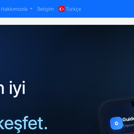
Hakkımızda
İletişim
Türkçe
 iyi
keşfet.
Guid
G
Explor