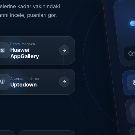
telerine kadar yakınındaki
rını incele, puanları gör,
Resmi mağaza
K
Huawei
AppGallery
Alternatif indirme
Uptodown