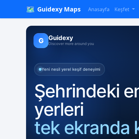
🗺️
Guidexy Maps
Anasayfa
Keşfet
Guidexy
G
Discover more around you
Yeni nesil yerel keşif deneyimi
Şehrindeki en
yerleri
tek ekranda 