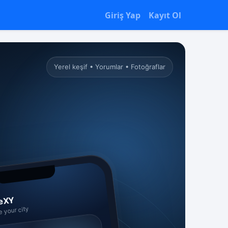
Giriş Yap
Kayıt Ol
Yerel keşif • Yorumlar • Fotoğraflar
eXY
e your city