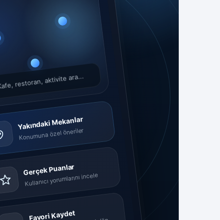
afe, restoran, aktivite ara...
Yakındaki Mekanlar
Konumuna özel öneriler
Gerçek Puanlar
Kullanıcı yorumlarını incele
Favori Kaydet