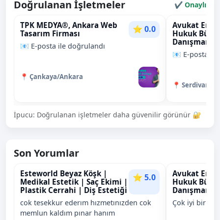
Doğrulanan İşletmeler
✔ Onaylı
TPK MEDYA®, Ankara Web
Avukat Erde
⭐ 0.0
Tasarım Firması
Hukuk Büros
Danışmanlık
📧 E-posta ile doğrulandı
📧 E-posta ile
📍 Çankaya/Ankara
📍 Serdivan/S
İpucu: Doğrulanan işletmeler daha güvenilir görünür 🔐
Son Yorumlar
Esteworld Beyaz Köşk |
Avukat Erde
⭐ 5.0
Medikal Estetik | Saç Ekimi |
Hukuk Büros
Plastik Cerrahi | Diş Estetiği
Danışmanlık
cok tesekkur ederım hızmetınızden cok
Çok iyi bir hu
memlun kaldım pınar hanım