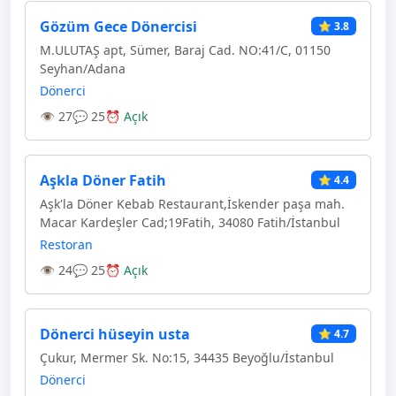
Gözüm Gece Dönercisi
⭐ 3.8
M.ULUTAŞ apt, Sümer, Baraj Cad. NO:41/C, 01150
Seyhan/Adana
Dönerci
👁 27
💬 25
⏰ Açık
Aşkla Döner Fatih
⭐ 4.4
Aşk'la Döner Kebab Restaurant,İskender paşa mah.
Macar Kardeşler Cad;19Fatih, 34080 Fatih/İstanbul
Restoran
👁 24
💬 25
⏰ Açık
Dönerci hüseyin usta
⭐ 4.7
Çukur, Mermer Sk. No:15, 34435 Beyoğlu/İstanbul
Dönerci