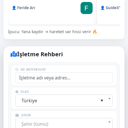
👤 Feride Arı
👤 GuideXY
İpucu: Yana kaydır → hareket var hissi verir 🔥
İşletme Rehberi
NE ARIYORSUN?
ÜLKE
×
Türkiye
ŞEHIR
Şehir (tümü)