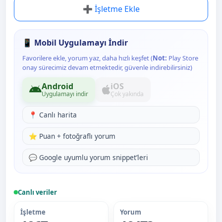
➕ İşletme Ekle
📱 Mobil Uygulamayı İndir
Favorilere ekle, yorum yaz, daha hızlı keşfet (
Not:
Play Store
onay sürecimiz devam etmektedir, güvenle indirebilirsiniz)
Android
iOS
Uygulamayı indir
Çok yakında
📍 Canlı harita
⭐ Puan + fotoğraflı yorum
💬 Google uyumlu yorum snippet’leri
Canlı veriler
İşletme
Yorum