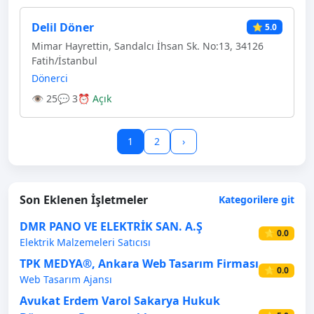
Delil Döner
⭐ 5.0
Mimar Hayrettin, Sandalcı İhsan Sk. No:13, 34126
Fatih/İstanbul
Dönerci
👁 25
💬 3
⏰ Açık
1
2
›
Son Eklenen İşletmeler
Kategorilere git
DMR PANO VE ELEKTRİK SAN. A.Ş
⭐ 0.0
Elektrik Malzemeleri Satıcısı
TPK MEDYA®, Ankara Web Tasarım Firması
⭐ 0.0
Web Tasarım Ajansı
Avukat Erdem Varol Sakarya Hukuk