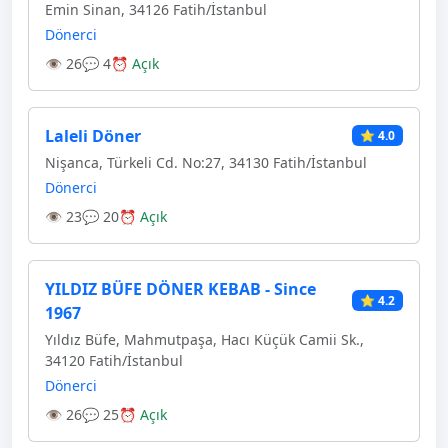
Emin Sinan, 34126 Fatih/İstanbul
Dönerci
👁 26
💬 4
⏰ Açık
Laleli Döner
⭐ 4.0
Nişanca, Türkeli Cd. No:27, 34130 Fatih/İstanbul
Dönerci
👁 23
💬 20
⏰ Açık
YILDIZ BÜFE DÖNER KEBAB - Since
⭐ 4.2
1967
Yıldız Büfe, Mahmutpaşa, Hacı Küçük Camii Sk.,
34120 Fatih/İstanbul
Dönerci
👁 26
💬 25
⏰ Açık