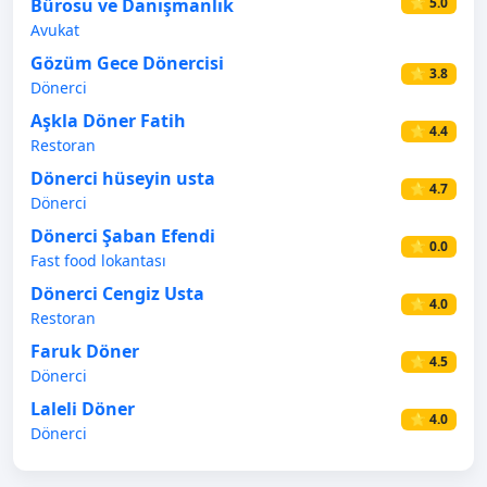
Bürosu ve Danışmanlık
⭐ 5.0
Avukat
Gözüm Gece Dönercisi
⭐ 3.8
Dönerci
Aşkla Döner Fatih
⭐ 4.4
Restoran
Dönerci hüseyin usta
⭐ 4.7
Dönerci
Dönerci Şaban Efendi
⭐ 0.0
Fast food lokantası
Dönerci Cengiz Usta
⭐ 4.0
Restoran
Faruk Döner
⭐ 4.5
Dönerci
Laleli Döner
⭐ 4.0
Dönerci