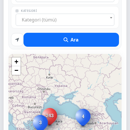
KATEGORI
Kategori (tümü)
Ara
+
−
243
4
3