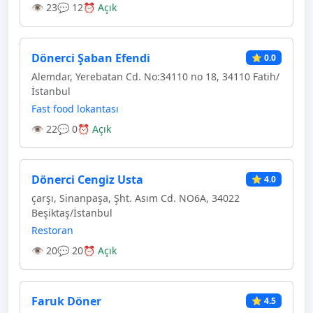
👁 23
💬 12
⏰ Açık
Dönerci Şaban Efendi
⭐ 0.0
Alemdar, Yerebatan Cd. No:34110 no 18, 34110 Fatih/
İstanbul
Fast food lokantası
👁 22
💬 0
⏰ Açık
Dönerci Cengiz Usta
⭐ 4.0
çarşı, Sinanpaşa, Şht. Asım Cd. NO6A, 34022
Beşiktaş/İstanbul
Restoran
👁 20
💬 20
⏰ Açık
Faruk Döner
⭐ 4.5