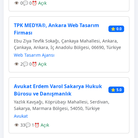
👁 0
💬 0
⏰ Açık
TPK MEDYA®, Ankara Web Tasarım
⭐ 0.0
Firması
Ebu Ziya Tevfik Sokağı, Çankaya Mahallesi, Ankara,
Çankaya, Ankara, İç Anadolu Bölgesi, 06690, Türkiye
Web Tasarım Ajansı
👁 2
💬 0
⏰ Açık
Avukat Erdem Varol Sakarya Hukuk
⭐ 5.0
Bürosu ve Danışmanlık
Yazlık Kavşağı, Köprübaşı Mahallesi, Serdivan,
Sakarya, Marmara Bölgesi, 54050, Türkiye
Avukat
👁 33
💬 1
⏰ Açık