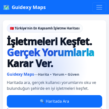
🗺️
Guidexy Maps
🇹🇷 Türkiye’nin En Kapsamlı İşletme Haritası
İşletmeleri Keşfet.
Gerçek Yorumlarla
Karar Ver.
Guidexy Maps
—
Harita • Yorum • Güven
Haritada ara, gerçek kullanıcı yorumlarını oku ve
bulunduğun şehirde en iyi işletmeleri keşfet.
🔍 Haritada Ara