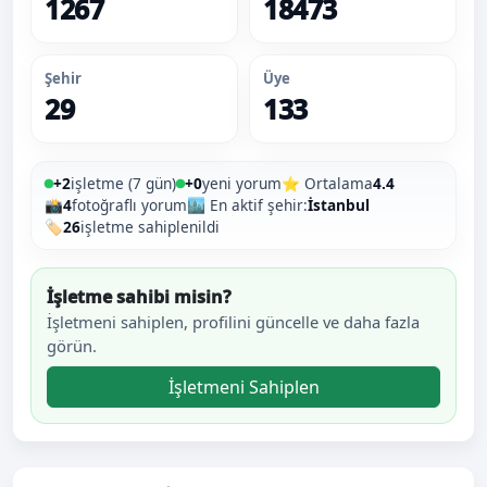
1267
18473
Şehir
Üye
29
133
+2
işletme (7 gün)
+0
yeni yorum
⭐ Ortalama
4.4
📸
4
fotoğraflı yorum
🏙️ En aktif şehir:
İstanbul
🏷️
26
işletme sahiplenildi
İşletme sahibi misin?
İşletmeni sahiplen, profilini güncelle ve daha fazla
görün.
İşletmeni Sahiplen