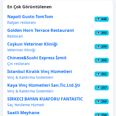
En Çok Görüntülenen
Napoli Gusto TomTom
👁 448
İtalyan restoranı
Golden Horn Terrace Restaurant
👁 393
Restoran
Coşkun Veteriner Kliniği
👁 299
Veteriner Kliniği
Chinese&Sushi Express İzmit
👁 268
Çin restoranı
İstanbul Kiralık Vinç Hizmetleri
👁 262
Vinç & Kaldırma Sistemleri
Kaya Vinç Hizmetleri San.Tic.Ltd.Şti
👁 257
Vinç & Kaldırma Sistemleri
SIRKECI BAYAN KUAFORU FANTASTlC
👁 256
Saç Yenileme Hizmeti
Saatli Meyhane
👁 256