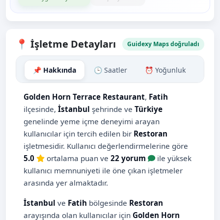
📍 İşletme Detayları
Guidexy Maps doğruladı
📌 Hakkında
🕒 Saatler
⏰ Yoğunluk
🗺️ H
Golden Horn Terrace Restaurant
,
Fatih
ilçesinde,
İstanbul
şehrinde ve
Türkiye
genelinde yeme içme deneyimi arayan
kullanıcılar için tercih edilen bir
Restoran
işletmesidir. Kullanıcı değerlendirmelerine göre
5.0
ortalama puan ve
22 yorum
ile yüksek
kullanıcı memnuniyeti ile öne çıkan işletmeler
arasında yer almaktadır.
İstanbul
ve
Fatih
bölgesinde
Restoran
arayışında olan kullanıcılar için
Golden Horn