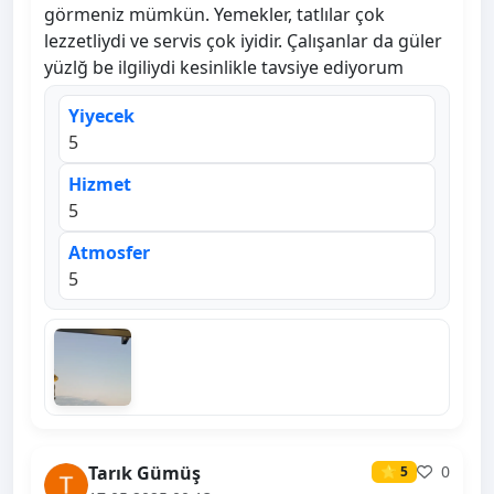
görmeniz mümkün. Yemekler, tatlılar çok
lezzetliydi ve servis çok iyidir. Çalışanlar da güler
yüzlğ be ilgiliydi kesinlikle tavsiye ediyorum
Yiyecek
5
Hizmet
5
Atmosfer
5
Tarık Gümüş
0
⭐ 5