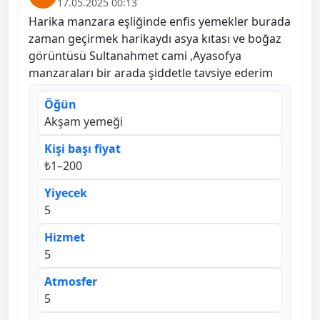
17.05.2025 00:13
Harika manzara eşliğinde enfis yemekler burada
zaman geçirmek harikaydı asya kıtası ve boğaz
görüntüsü Sultanahmet cami ,Ayasofya
manzaraları bir arada şiddetle tavsiye ederim
Öğün
Akşam yemeği
Kişi başı fiyat
₺1–200
Yiyecek
5
Hizmet
5
Atmosfer
5