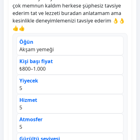
çok memnun kaldım herkese şüphesiz tavsiye
ederim tat ve lezzeti buradan anlatamam ama
kesinlikle deneyimlemenizi tavsiye ederim 👌👌
👍👍
Öğün
Akşam yemeği
Kişi başı fiyat
₺800–1.000
Yiyecek
5
Hizmet
5
Atmosfer
5
Gürültü seviyesi