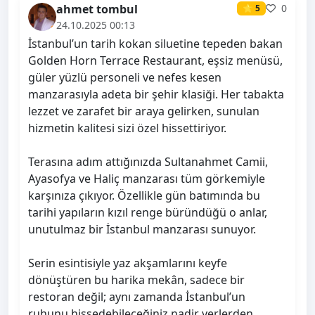
ahmet tombul
0
⭐ 5
24.10.2025 00:13
İstanbul’un tarih kokan siluetine tepeden bakan
Golden Horn Terrace Restaurant, eşsiz menüsü,
güler yüzlü personeli ve nefes kesen
manzarasıyla adeta bir şehir klasiği. Her tabakta
lezzet ve zarafet bir araya gelirken, sunulan
hizmetin kalitesi sizi özel hissettiriyor.
Terasına adım attığınızda Sultanahmet Camii,
Ayasofya ve Haliç manzarası tüm görkemiyle
karşınıza çıkıyor. Özellikle gün batımında bu
tarihi yapıların kızıl renge büründüğü o anlar,
unutulmaz bir İstanbul manzarası sunuyor.
Serin esintisiyle yaz akşamlarını keyfe
dönüştüren bu harika mekân, sadece bir
restoran değil; aynı zamanda İstanbul’un
ruhunu hissedebileceğiniz nadir yerlerden