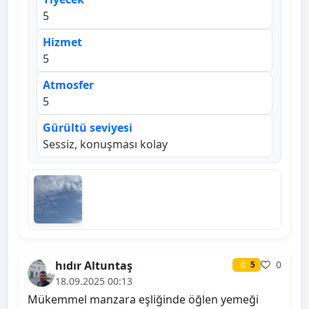
5
Hizmet
5
Atmosfer
5
Gürültü seviyesi
Sessiz, konuşması kolay
hıdır Altuntaş
0
⭐ 5
18.09.2025 00:13
Mükemmel manzara eşliğinde öğlen yemeği