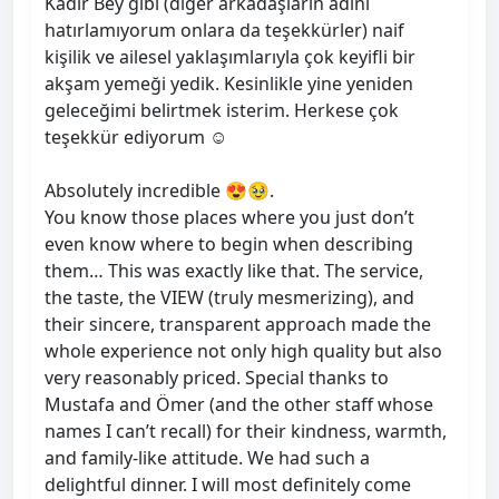
Kadir Bey gibi (diğer arkadaşların adını
hatırlamıyorum onlara da teşekkürler) naif
kişilik ve ailesel yaklaşımlarıyla çok keyifli bir
akşam yemeği yedik. Kesinlikle yine yeniden
geleceğimi belirtmek isterim. Herkese çok
teşekkür ediyorum ☺️
Absolutely incredible 😍🥹.
You know those places where you just don’t
even know where to begin when describing
them… This was exactly like that. The service,
the taste, the VIEW (truly mesmerizing), and
their sincere, transparent approach made the
whole experience not only high quality but also
very reasonably priced. Special thanks to
Mustafa and Ömer (and the other staff whose
names I can’t recall) for their kindness, warmth,
and family-like attitude. We had such a
delightful dinner. I will most definitely come