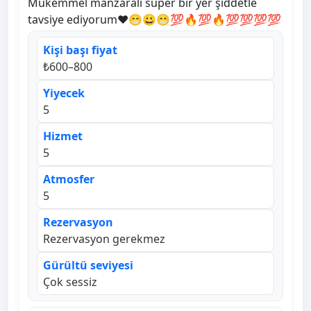
Mükemmel manzaralı süper bir yer şiddetle
tavsiye ediyorum♥️😁😀😁💯🔥💯🔥💯💯💯💯
Kişi başı fiyat
₺600–800
Yiyecek
5
Hizmet
5
Atmosfer
5
Rezervasyon
Rezervasyon gerekmez
Gürültü seviyesi
Çok sessiz