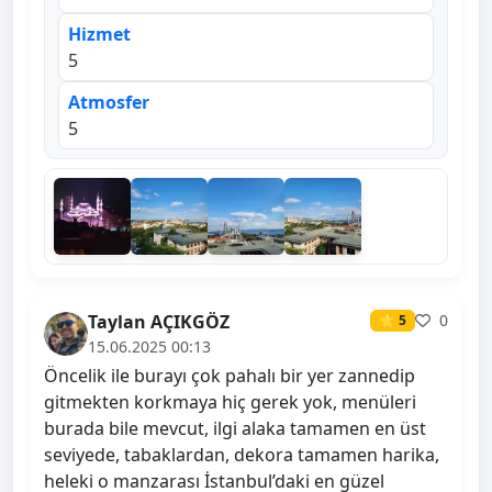
Hizmet
5
Atmosfer
5
Taylan AÇIKGÖZ
0
⭐ 5
15.06.2025 00:13
Öncelik ile burayı çok pahalı bir yer zannedip
gitmekten korkmaya hiç gerek yok, menüleri
burada bile mevcut, ilgi alaka tamamen en üst
seviyede, tabaklardan, dekora tamamen harika,
heleki o manzarası İstanbul’daki en güzel