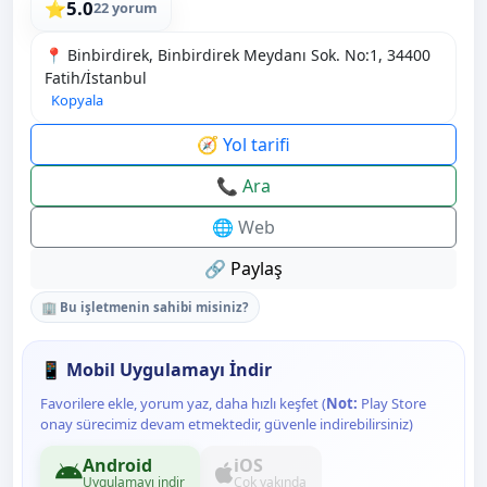
5.0
⭐
22 yorum
📍 Binbirdirek, Binbirdirek Meydanı Sok. No:1, 34400
Fatih/İstanbul
Kopyala
🧭 Yol tarifi
📞 Ara
🌐 Web
🔗 Paylaş
🏢 Bu işletmenin sahibi misiniz?
📱 Mobil Uygulamayı İndir
Favorilere ekle, yorum yaz, daha hızlı keşfet (
Not:
Play Store
onay sürecimiz devam etmektedir, güvenle indirebilirsiniz)
Android
iOS
Uygulamayı indir
Çok yakında