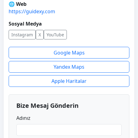
🌐 Web
https://guidexy.com
Sosyal Medya
Instagram
X
YouTube
Google Maps
Yandex Maps
Apple Haritalar
Bize Mesaj Gönderin
Adınız