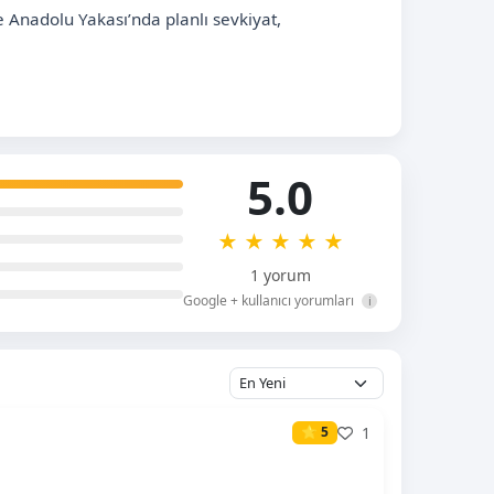
e Anadolu Yakası’nda planlı sevkiyat,
5.0
★
★
★
★
★
1 yorum
Google + kullanıcı yorumları
i
1
⭐ 5