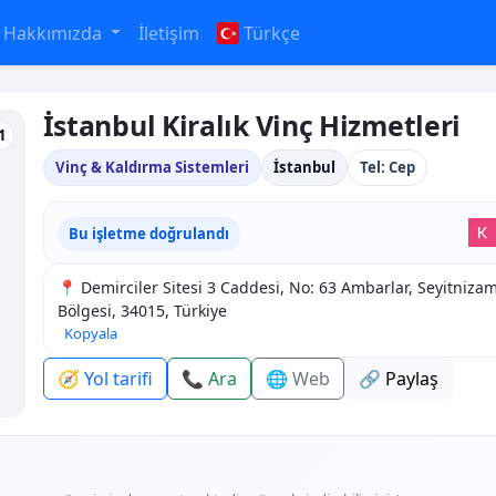
Hakkımızda
İletişim
Türkçe
İstanbul Kiralık Vinç Hizmetleri
1
Vinç & Kaldırma Sistemleri
İstanbul
Tel: Cep
Bu işletme doğrulandı
📍 Demirciler Sitesi 3 Caddesi, No: 63 Ambarlar, Seyitniz
Bölgesi, 34015, Türkiye
Kopyala
🧭 Yol tarifi
📞 Ara
🌐 Web
🔗 Paylaş