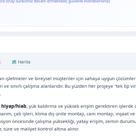
ore onay sürecimiz devam etmektedir, güvenle indirebilirsiniz)
k
🗺️ Harita
n işletmeler ve bireysel müşteriler için sahaya uygun çözümler
ri ve sınırlı çalışma alanlarıdır. Bu yüzden her projeye “tek tip v
.
,
hiyap/hiab
, yük kaldırma ve yüksek erişim gerektiren işlerde 
ım, çatı işleri, klima dış ünite montajı, cam montajı, inşaat ve 
syon öncesinde çalışma yüksekliği, yatay erişim, zemin durumu 
, süre ve maliyet kontrol altına alınır.