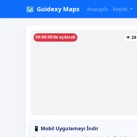
🗺️
Guidexy Maps
Anasayfa
Keşfet
09:00:00’de açılacak
👁 26
📱 Mobil Uygulamayı İndir