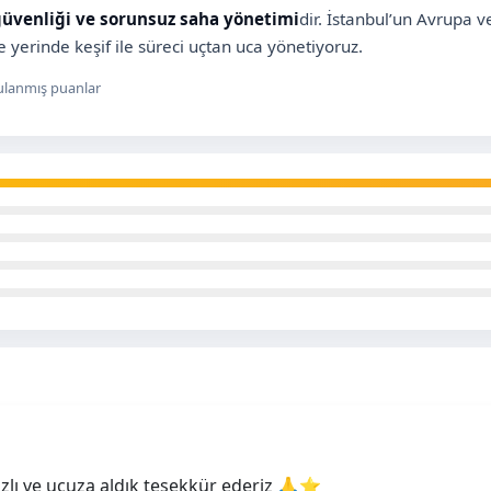
güvenliği ve sorunsuz saha yönetimi
dir. İstanbul’un Avrupa v
 yerinde keşif ile süreci uçtan uca yönetiyoruz.
lanmış puanlar
hızlı ve ucuza aldık teşekkür ederiz 🙏⭐