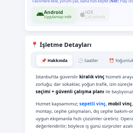
Favorilere ekle, yorum yaz, daha hızlı keşfet (
Not:
Play St
Android
iOS
Uygulamayı indir
Çok yakında
📍 İşletme Detayları
📌 Hakkında
🕒 Saatler
⏰ Yoğunlu
İstanbul’da güvenilir
kiralık vinç
hizmeti araya
zorluğu; dar sokaklar, yoğun trafik, izin süreçle
seçimi + güvenli çalışma planı
ile başlıyoruz
Hizmet kapsamımız;
sepetli vinç
,
mobil vinç
montajı, cephe çalışmaları, dış cephe bakım-onar
uygun ekipmanla hızlı çözümler üretiriz. Opera
değerlendirilir; böylece iş günü sürprizler azalır