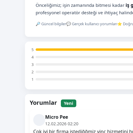
Önceliğimiz; işin zamanında bitmesi kadar
iş 
profesyonel operatör desteği ve ihtiyaç halinde
🔎 Güncel bilgiler
💬 Gerçek kullanıcı yorumları
⭐ Doğru
5
4
3
2
1
Yorumlar
Yeni
Micro Pee
12.02.2026 02:20
Çok iyi bir firma istediğğmiz vinç hizmetini 