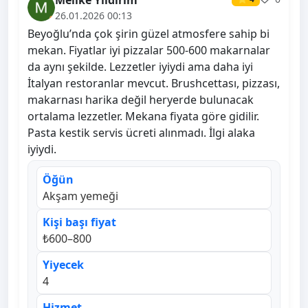
Melike Yıldırım
26.01.2026 00:13
Beyoğlu’nda çok şirin güzel atmosfere sahip bi
mekan. Fiyatlar iyi pizzalar 500-600 makarnalar
da aynı şekilde. Lezzetler iyiydi ama daha iyi
İtalyan restoranlar mevcut. Brushcettası, pizzası,
makarnası harika değil heryerde bulunacak
ortalama lezzetler. Mekana fiyata göre gidilir.
Pasta kestik servis ücreti alınmadı. İlgi alaka
iyiydi.
Öğün
Akşam yemeği
Kişi başı fiyat
₺600–800
Yiyecek
4
Hizmet