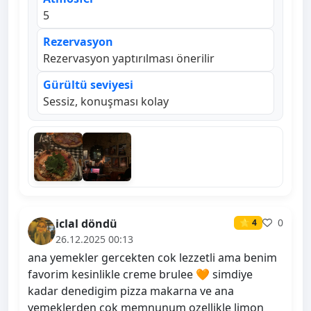
5
Rezervasyon
Rezervasyon yaptırılması önerilir
Gürültü seviyesi
Sessiz, konuşması kolay
iclal döndü
0
⭐ 4
26.12.2025 00:13
ana yemekler gercekten cok lezzetli ama benim
favorim kesinlikle creme brulee 🧡 simdiye
kadar denedigim pizza makarna ve ana
yemeklerden cok memnunum ozellikle limon