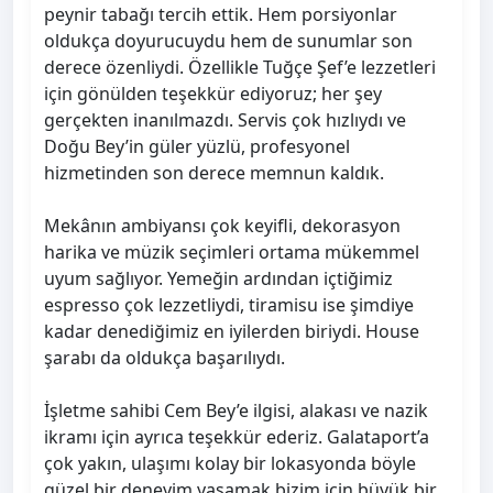
peynir tabağı tercih ettik. Hem porsiyonlar
oldukça doyurucuydu hem de sunumlar son
derece özenliydi. Özellikle Tuğçe Şef’e lezzetleri
için gönülden teşekkür ediyoruz; her şey
gerçekten inanılmazdı. Servis çok hızlıydı ve
Doğu Bey’in güler yüzlü, profesyonel
hizmetinden son derece memnun kaldık.
Mekânın ambiyansı çok keyifli, dekorasyon
harika ve müzik seçimleri ortama mükemmel
uyum sağlıyor. Yemeğin ardından içtiğimiz
espresso çok lezzetliydi, tiramisu ise şimdiye
kadar denediğimiz en iyilerden biriydi. House
şarabı da oldukça başarılıydı.
İşletme sahibi Cem Bey’e ilgisi, alakası ve nazik
ikramı için ayrıca teşekkür ederiz. Galataport’a
çok yakın, ulaşımı kolay bir lokasyonda böyle
güzel bir deneyim yaşamak bizim için büyük bir