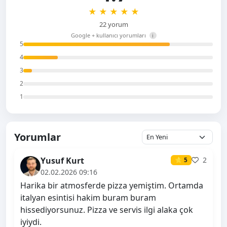
★
★
★
★
★
22 yorum
Google + kullanıcı yorumları
i
5
4
3
2
1
Yorumlar
Yusuf Kurt
2
⭐ 5
02.02.2026 09:16
Harika bir atmosferde pizza yemiştim. Ortamda
italyan esintisi hakim buram buram
hissediyorsunuz. Pizza ve servis ilgi alaka çok
iyiydi.