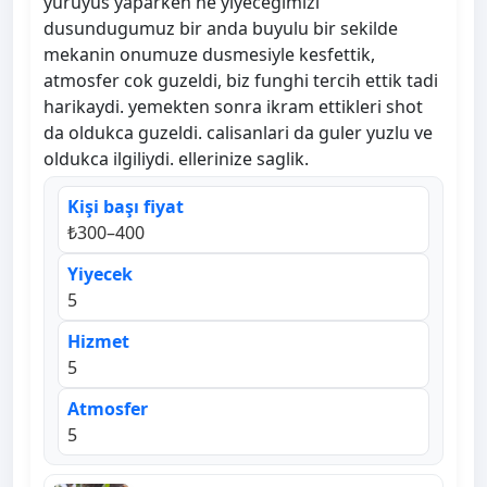
yuruyus yaparken ne yiyecegimizi
dusundugumuz bir anda buyulu bir sekilde
mekanin onumuze dusmesiyle kesfettik,
atmosfer cok guzeldi, biz funghi tercih ettik tadi
harikaydi. yemekten sonra ikram ettikleri shot
da oldukca guzeldi. calisanlari da guler yuzlu ve
oldukca ilgiliydi. ellerinize saglik.
Kişi başı fiyat
₺300–400
Yiyecek
5
Hizmet
5
Atmosfer
5