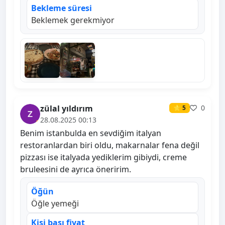
Bekleme süresi
Beklemek gerekmiyor
zülal yıldırım
0
⭐ 5
28.08.2025 00:13
Benim istanbulda en sevdiğim italyan
restoranlardan biri oldu, makarnalar fena değil
pizzası ise italyada yediklerim gibiydi, creme
bruleesini de ayrıca öneririm.
Öğün
Öğle yemeği
Kişi başı fiyat