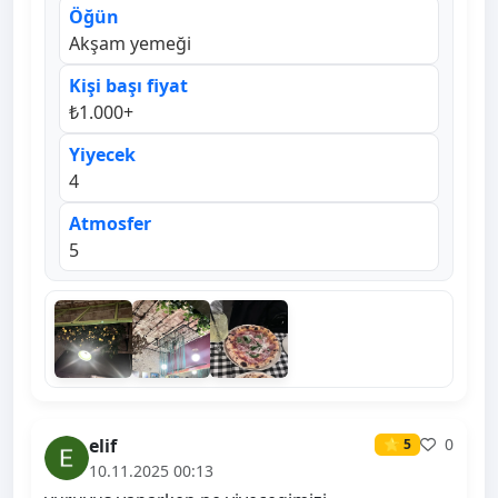
Öğün
Akşam yemeği
Kişi başı fiyat
₺1.000+
Yiyecek
4
Atmosfer
5
elif
0
⭐ 5
10.11.2025 00:13