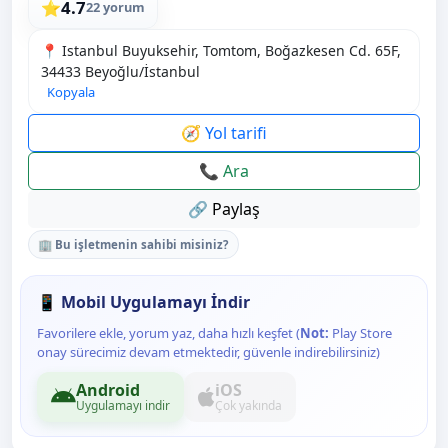
4.7
⭐
22 yorum
📍 Istanbul Buyuksehir, Tomtom, Boğazkesen Cd. 65F,
34433 Beyoğlu/İstanbul
Kopyala
🧭 Yol tarifi
📞 Ara
🔗 Paylaş
🏢 Bu işletmenin sahibi misiniz?
📱 Mobil Uygulamayı İndir
Favorilere ekle, yorum yaz, daha hızlı keşfet (
Not:
Play Store
onay sürecimiz devam etmektedir, güvenle indirebilirsiniz)
Android
iOS
Uygulamayı indir
Çok yakında