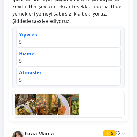
keyifti. Her şey için tekrar teşekkür ederiz. Diğer
yemekleri yemeyi sabırsızlıkla bekliyoruz.
Şiddetle tavsiye ediyoruz!
Yiyecek
5
Hizmet
5
Atmosfer
5
Israa Manla
0
⭐ 5