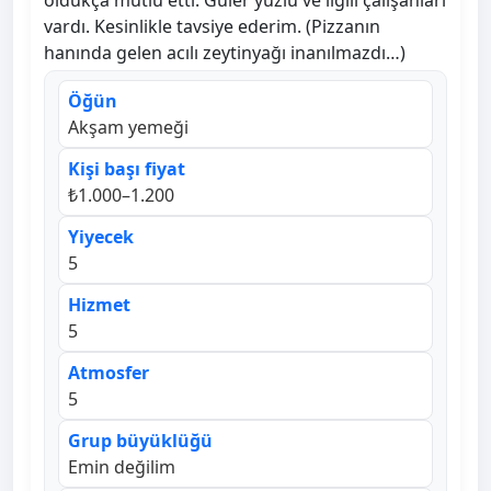
oldukça mutlu etti. Güler yüzlü ve ilgili çalışanları
vardı. Kesinlikle tavsiye ederim. (Pizzanın
hanında gelen acılı zeytinyağı inanılmazdı…)
Öğün
Akşam yemeği
Kişi başı fiyat
₺1.000–1.200
Yiyecek
5
Hizmet
5
Atmosfer
5
Grup büyüklüğü
Emin değilim