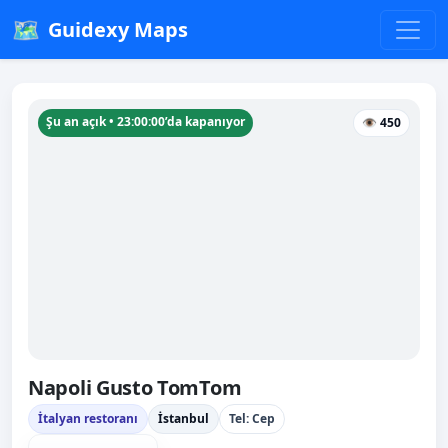
🗺️
Guidexy Maps
Şu an açık • 23:00:00’da kapanıyor
👁 450
Napoli Gusto TomTom
İtalyan restoranı
İstanbul
Tel: Cep