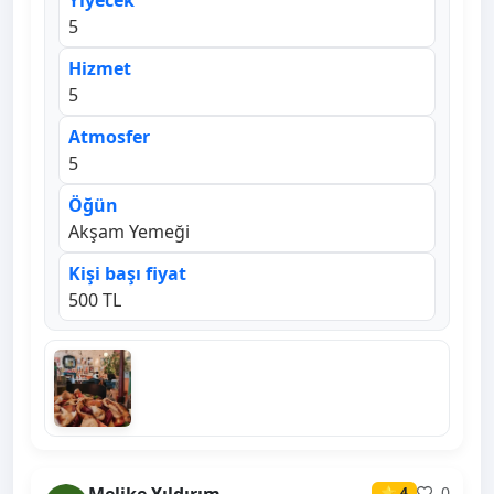
Yiyecek
5
Hizmet
5
Atmosfer
5
Öğün
Akşam Yemeği
Kişi başı fiyat
500 TL
0
⭐ 4