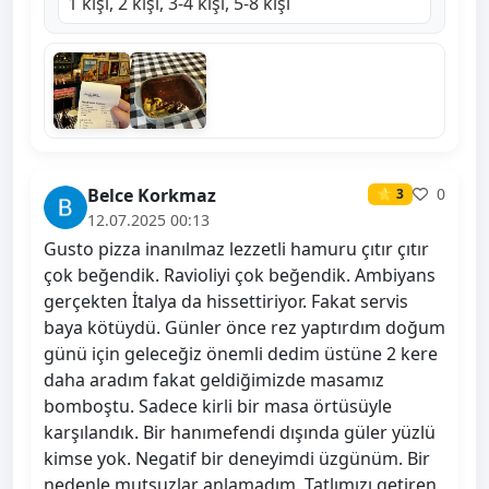
1 kişi, 2 kişi, 3-4 kişi, 5-8 kişi
Belce Korkmaz
0
⭐ 3
12.07.2025 00:13
Gusto pizza inanılmaz lezzetli hamuru çıtır çıtır
çok beğendik. Ravioliyi çok beğendik. Ambiyans
gerçekten İtalya da hissettiriyor. Fakat servis
baya kötüydü. Günler önce rez yaptırdım doğum
günü için geleceğiz önemli dedim üstüne 2 kere
daha aradım fakat geldiğimizde masamız
bomboştu. Sadece kirli bir masa örtüsüyle
karşılandık. Bir hanımefendi dışında güler yüzlü
kimse yok. Negatif bir deneyimdi üzgünüm. Bir
nedenle mutsuzlar anlamadım. Tatlımızı getiren