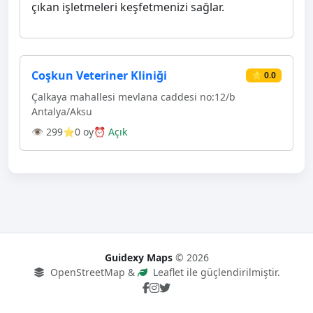
çıkan işletmeleri keşfetmenizi sağlar.
Coşkun Veteriner Kliniği
⭐ 0.0
Çalkaya mahallesi mevlana caddesi no:12/b
Antalya/Aksu
👁 299
⭐0 oy
⏰ Açık
Guidexy Maps
© 2026
OpenStreetMap &
Leaflet ile güçlendirilmiştir.