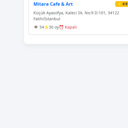
Mitara Cafe & Art
⭐ 4.9
Küçük Ayasofya, Kaleci Sk. No:9 D:101, 34122
Fatih/İstanbul
👁 54
⭐30 oy
⏰ Kapalı