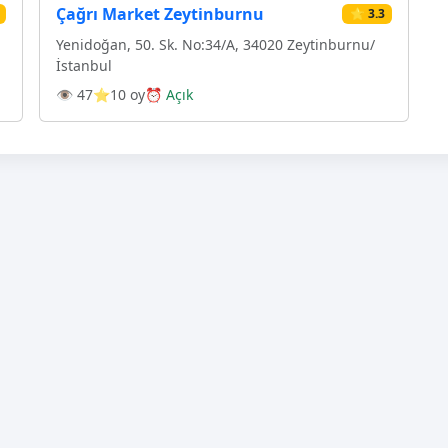
Çağrı Market Zeytinburnu
⭐ 3.3
Yenidoğan, 50. Sk. No:34/A, 34020 Zeytinburnu/
İstanbul
👁 47
⭐10 oy
⏰ Açık