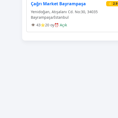
Çağrı Market Bayrampaşa
⭐ 2.9
Yenidoğan, Atışalanı Cd. No:30, 34035
Bayrampaşa/İstanbul
👁 43
⭐20 oy
⏰ Açık