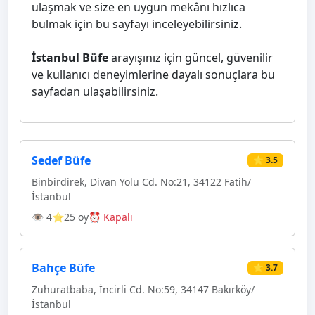
ulaşmak ve size en uygun mekânı hızlıca
bulmak için bu sayfayı inceleyebilirsiniz.
İstanbul Büfe
arayışınız için güncel, güvenilir
ve kullanıcı deneyimlerine dayalı sonuçlara bu
sayfadan ulaşabilirsiniz.
Sedef Büfe
⭐ 3.5
Binbirdirek, Divan Yolu Cd. No:21, 34122 Fatih/
İstanbul
👁 4
⭐25 oy
⏰ Kapalı
Bahçe Büfe
⭐ 3.7
Zuhuratbaba, İncirli Cd. No:59, 34147 Bakırköy/
İstanbul