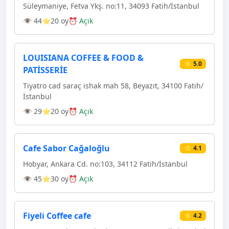
Süleymaniye, Fetva Ykş. no:11, 34093 Fatih/İstanbul
👁 44
⭐20 oy
⏰ Açık
LOUISIANA COFFEE & FOOD &
⭐ 5.0
PATİSSERİE
Tiyatro cad saraç ishak mah 58, Beyazıt, 34100 Fatih/
İstanbul
👁 29
⭐20 oy
⏰ Açık
Cafe Sabor Cağaloğlu
⭐ 4.1
Hobyar, Ankara Cd. no:103, 34112 Fatih/İstanbul
👁 45
⭐30 oy
⏰ Açık
Fiyeli Coffee cafe
⭐ 4.2