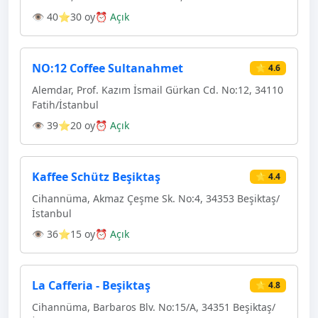
👁 40
⭐30 oy
⏰ Açık
NO:12 Coffee Sultanahmet
⭐ 4.6
Alemdar, Prof. Kazım İsmail Gürkan Cd. No:12, 34110
Fatih/İstanbul
👁 39
⭐20 oy
⏰ Açık
Kaffee Schütz Beşiktaş
⭐ 4.4
Cihannüma, Akmaz Çeşme Sk. No:4, 34353 Beşiktaş/
İstanbul
👁 36
⭐15 oy
⏰ Açık
La Cafferia - Beşiktaş
⭐ 4.8
Cihannüma, Barbaros Blv. No:15/A, 34351 Beşiktaş/