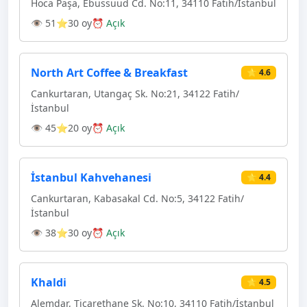
Hoca Paşa, Ebussuud Cd. No:11, 34110 Fatih/İstanbul
👁 51
⭐30 oy
⏰ Açık
North Art Coffee & Breakfast
⭐ 4.6
Cankurtaran, Utangaç Sk. No:21, 34122 Fatih/
İstanbul
👁 45
⭐20 oy
⏰ Açık
İstanbul Kahvehanesi
⭐ 4.4
Cankurtaran, Kabasakal Cd. No:5, 34122 Fatih/
İstanbul
👁 38
⭐30 oy
⏰ Açık
Khaldi
⭐ 4.5
Alemdar, Ticarethane Sk. No:10, 34110 Fatih/İstanbul