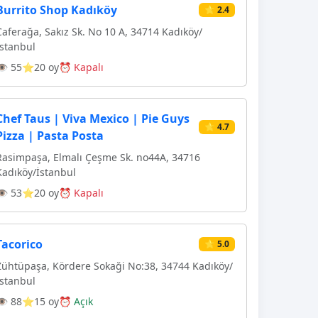
Burrito Shop Kadıköy
⭐ 2.4
Caferağa, Sakız Sk. No 10 A, 34714 Kadıköy/
İstanbul
👁 55
⭐20 oy
⏰ Kapalı
Chef Taus | Viva Mexico | Pie Guys
⭐ 4.7
Pizza | Pasta Posta
Rasimpaşa, Elmalı Çeşme Sk. no44A, 34716
Kadıköy/İstanbul
👁 53
⭐20 oy
⏰ Kapalı
Tacorico
⭐ 5.0
Zühtüpaşa, Kördere Sokaği No:38, 34744 Kadıköy/
İstanbul
👁 88
⭐15 oy
⏰ Açık