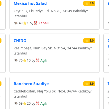
Mexico hot Salad
⭐ 5.0
Zeytinlik, Ebuzziya Cd. No:70, 34149 Bakırköy/
İstanbul
👁 49
⭐1 oy
⏰ Kapalı
CHIDO
⭐ 5.0
Rasimpaşa, Nuh Bey Sk. NO15A, 34744 Kadıköy/
İstanbul
👁 76
⭐10 oy
⏰ Açık
Ranchero Suadiye
⭐ 3.9
ı
Caddebostan, Plaj Yolu Sk. No:4, 34744 Kadıköy/
5
İstanbul
👁 69
⭐20 oy
⏰ Açık