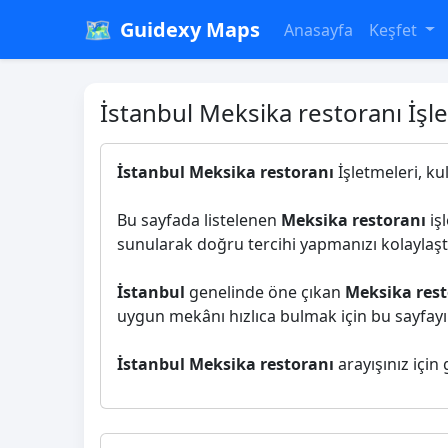
🗺️
Guidexy Maps
Anasayfa
Keşfet
İstanbul Meksika restoranı İşl
İstanbul Meksika restoranı
İşletmeleri, ku
Bu sayfada listelenen
Meksika restoranı
işl
sunularak doğru tercihi yapmanızı kolaylaştı
İstanbul
genelinde öne çıkan
Meksika rest
uygun mekânı hızlıca bulmak için bu sayfayı i
İstanbul Meksika restoranı
arayışınız için