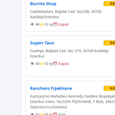
Burrito Shop
⭐ 2.8
Caddebostan, Bağdat Cad. No:298, 34728
Kadıköy/İstanbul
👁 46
⭐10 oy
⏰ Kapalı
Superr Taco
⭐ 5.0
Suadiye, Bağdat Cad. No: 374, 34728 Kadıköy/
İstanbul
👁 40
⭐10 oy
⏰ Kapalı
Ranchero Fişekhane
⭐ 4.3
Kazlıçeşme Mahallesi Kennedy Caddesi Büyükyal
İstanbul Sitesi, No:52FA FİŞEKHANE, F Blok, 3402
Zeytinburnu/İstanbul
👁 42
⭐20 oy
⏰ Açık