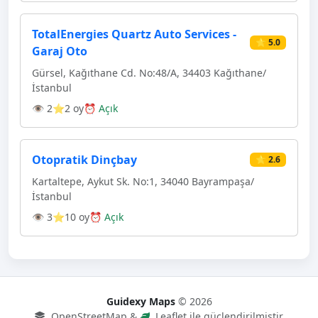
TotalEnergies Quartz Auto Services -
⭐ 5.0
Garaj Oto
Gürsel, Kağıthane Cd. No:48/A, 34403 Kağıthane/
İstanbul
👁 2
⭐2 oy
⏰ Açık
Otopratik Dinçbay
⭐ 2.6
Kartaltepe, Aykut Sk. No:1, 34040 Bayrampaşa/
İstanbul
👁 3
⭐10 oy
⏰ Açık
Guidexy Maps
© 2026
OpenStreetMap &
Leaflet ile güçlendirilmiştir.