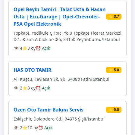
Opel Beyin Tamiri - Talat Usta & Hasan
Usta | Ecu-Garage | Opel-Chevrolet-
⭐ 3.7
PSA Opel Elektronik
Topkapı, Yedikule Çırpıcı Yolu Topkapı Ticaret Merkezi
D:1. Kısım A blok no :86, 34150 Zeytinburnu/İstanbul
👁 4
⭐3 oy
⏰ Açık
HAS OTO TAMIR
⭐ 5.0
Ali Kuşçu, Taylasan Sk. 9b, 34083 Fatih/İstanbul
👁 2
⭐3 oy
⏰ Açık
Özen Oto Tamir Bakım Servis
⭐ 5.0
Eskişehir, Dolapdere Cd., 34375 Şişli/İstanbul
👁 2
⭐10 oy
⏰ Açık