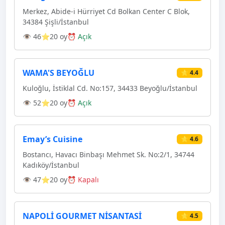
Merkez, Abide-i Hürriyet Cd Bolkan Center C Blok,
34384 Şişli/İstanbul
👁 46
⭐20 oy
⏰ Açık
WAMA'S BEYOĞLU
⭐ 4.4
Kuloğlu, İstiklal Cd. No:157, 34433 Beyoğlu/İstanbul
👁 52
⭐20 oy
⏰ Açık
Emay’s Cuisine
⭐ 4.6
Bostancı, Havacı Binbaşı Mehmet Sk. No:2/1, 34744
Kadıköy/İstanbul
👁 47
⭐20 oy
⏰ Kapalı
NAPOLİ GOURMET NİSANTASİ
⭐ 4.5