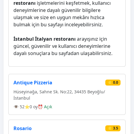
restoranı
işletmelerini keşfetmek, kullanıcı
deneyimlerine dayalı güvenilir bilgilere
ulaşmak ve size en uygun mekânı hızlıca
bulmak için bu sayfayı inceleyebilirsiniz.
İstanbul İtalyan restoranı
arayışınız için
güncel, güvenilir ve kullanıcı deneyimlerine
dayalı sonuçlara bu sayfadan ulaşabilirsiniz.
Antique Pizzeria
⭐ 0.0
Hüseyinağa, Sahne Sk. No:22, 34435 Beyoğlu/
İstanbul
👁 52
⭐0 oy
⏰ Açık
Rosario
⭐ 3.5