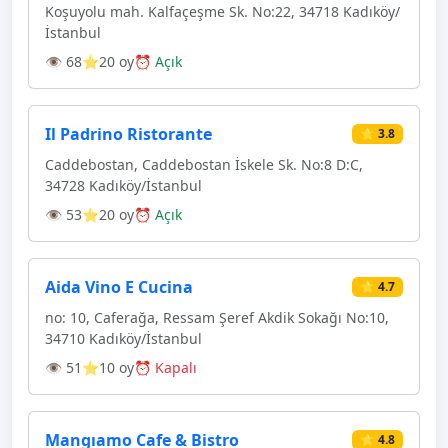
Koşuyolu mah. Kalfaçeşme Sk. No:22, 34718 Kadıköy/
İstanbul
👁 68
⭐20 oy
⏰ Açık
Il Padrino Ristorante
⭐ 3.8
Caddebostan, Caddebostan İskele Sk. No:8 D:C,
34728 Kadıköy/İstanbul
👁 53
⭐20 oy
⏰ Açık
Aida Vino E Cucina
⭐ 4.7
no: 10, Caferağa, Ressam Şeref Akdik Sokağı No:10,
34710 Kadıköy/İstanbul
👁 51
⭐10 oy
⏰ Kapalı
Mangıamo Cafe & Bistro
⭐ 4.8