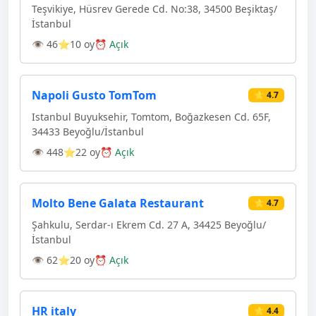
Teşvikiye, Hüsrev Gerede Cd. No:38, 34500 Beşiktaş/
İstanbul
👁 46
⭐10 oy
⏰ Açık
Napoli Gusto TomTom
⭐ 4.7
Istanbul Buyuksehir, Tomtom, Boğazkesen Cd. 65F,
34433 Beyoğlu/İstanbul
👁 448
⭐22 oy
⏰ Açık
Molto Bene Galata Restaurant
⭐ 4.7
Şahkulu, Serdar-ı Ekrem Cd. 27 A, 34425 Beyoğlu/
İstanbul
👁 62
⭐20 oy
⏰ Açık
HR italy
⭐ 4.4