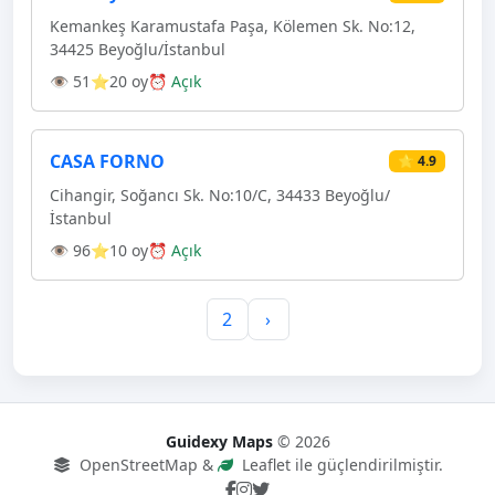
Kemankeş Karamustafa Paşa, Kölemen Sk. No:12,
34425 Beyoğlu/İstanbul
👁 51
⭐20 oy
⏰ Açık
CASA FORNO
⭐ 4.9
Cihangir, Soğancı Sk. No:10/C, 34433 Beyoğlu/
İstanbul
👁 96
⭐10 oy
⏰ Açık
2
›
Guidexy Maps
© 2026
OpenStreetMap &
Leaflet ile güçlendirilmiştir.