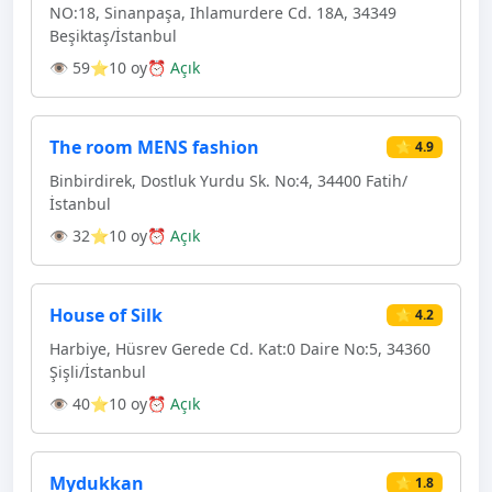
NO:18, Sinanpaşa, Ihlamurdere Cd. 18A, 34349
Beşiktaş/İstanbul
👁 59
⭐10 oy
⏰ Açık
The room MENS fashion
⭐ 4.9
Binbirdirek, Dostluk Yurdu Sk. No:4, 34400 Fatih/
İstanbul
👁 32
⭐10 oy
⏰ Açık
House of Silk
⭐ 4.2
Harbiye, Hüsrev Gerede Cd. Kat:0 Daire No:5, 34360
Şişli/İstanbul
👁 40
⭐10 oy
⏰ Açık
Mydukkan
⭐ 1.8