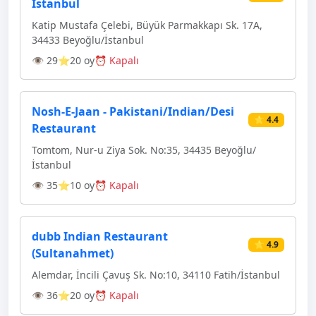
Istanbul
Katip Mustafa Çelebi, Büyük Parmakkapı Sk. 17A,
34433 Beyoğlu/İstanbul
👁 29
⭐20 oy
⏰ Kapalı
Nosh-E-Jaan - Pakistani/Indian/Desi
⭐ 4.4
Restaurant
Tomtom, Nur-u Ziya Sok. No:35, 34435 Beyoğlu/
İstanbul
👁 35
⭐10 oy
⏰ Kapalı
dubb Indian Restaurant
⭐ 4.9
(Sultanahmet)
Alemdar, İncili Çavuş Sk. No:10, 34110 Fatih/İstanbul
👁 36
⭐20 oy
⏰ Kapalı