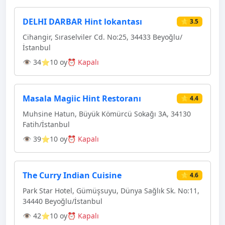
DELHI DARBAR Hint lokantası
⭐ 3.5
Cihangir, Sıraselviler Cd. No:25, 34433 Beyoğlu/
İstanbul
👁 34
⭐10 oy
⏰ Kapalı
Masala Magiic Hint Restoranı
⭐ 4.4
Muhsine Hatun, Büyük Kömürcü Sokağı 3A, 34130
Fatih/İstanbul
👁 39
⭐10 oy
⏰ Kapalı
The Curry Indian Cuisine
⭐ 4.6
Park Star Hotel, Gümüşsuyu, Dünya Sağlık Sk. No:11,
34440 Beyoğlu/İstanbul
👁 42
⭐10 oy
⏰ Kapalı