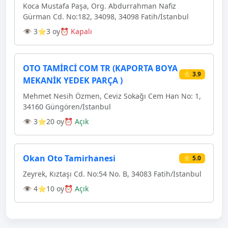
Koca Mustafa Paşa, Org. Abdurrahman Nafiz
Gürman Cd. No:182, 34098, 34098 Fatih/İstanbul
👁 3
⭐3 oy
⏰ Kapalı
OTO TAMİRCİ COM TR (KAPORTA BOYA
⭐ 3.9
MEKANİK YEDEK PARÇA )
Mehmet Nesih Özmen, Ceviz Sokağı Cem Han No: 1,
34160 Güngören/İstanbul
👁 3
⭐20 oy
⏰ Açık
Okan Oto Tamirhanesi
⭐ 5.0
Zeyrek, Kıztaşı Cd. No:54 No. B, 34083 Fatih/İstanbul
👁 4
⭐10 oy
⏰ Açık