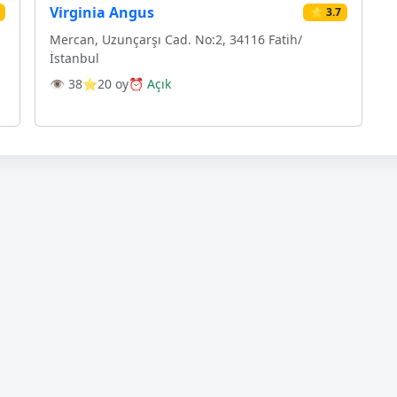
Virginia Angus
⭐ 3.7
Mercan, Uzunçarşı Cad. No:2, 34116 Fatih/
İstanbul
👁 38
⭐20 oy
⏰ Açık