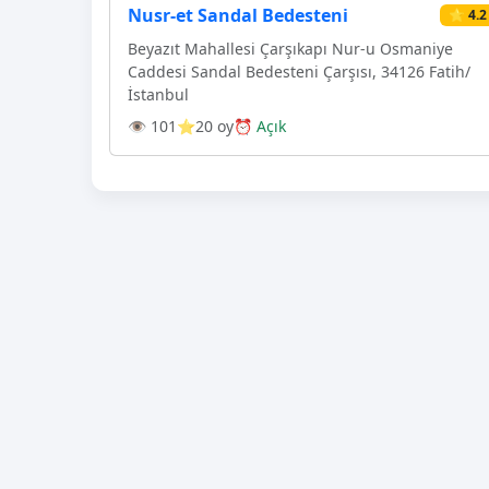
Nusr-et Sandal Bedesteni
⭐ 4.2
Beyazıt Mahallesi Çarşıkapı Nur-u Osmaniye
Caddesi Sandal Bedesteni Çarşısı, 34126 Fatih/
İstanbul
👁 101
⭐20 oy
⏰ Açık