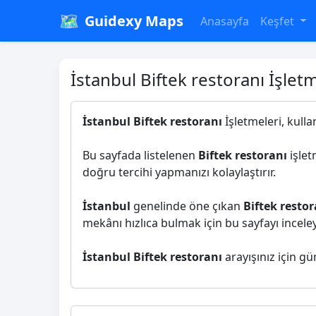
🗺️
Guidexy Maps
Anasayfa
Keşfet
İstanbul Biftek restoranı İşletm
İstanbul Biftek restoranı
İşletmeleri, kulla
Bu sayfada listelenen
Biftek restoranı
işlet
doğru tercihi yapmanızı kolaylaştırır.
İstanbul
genelinde öne çıkan
Biftek restor
mekânı hızlıca bulmak için bu sayfayı inceleye
İstanbul Biftek restoranı
arayışınız için gü