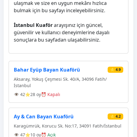
ulaşmak ve size en uygun mekânı hızlıca
bulmak için bu sayfayı inceleyebilirsiniz.
İstanbul Kuaför
arayışınız için güncel,
güvenilir ve kullanıcı deneyimlerine dayalı
sonuçlara bu sayfadan ulaşabilirsiniz.
Bahar Eyüp Bayan Kuaförü
⭐ 4.9
Aksaray, Yokuş Çeşmesi Sk. 40/A, 34096 Fatih/
İstanbul
👁 42
⭐28 oy
⏰ Kapalı
Ay & Can Bayan Kuaförü
⭐ 4.2
Karagümrük, Korucu Sk. No:17, 34091 Fatih/İstanbul
👁 47
⭐10 oy
⏰ Açık