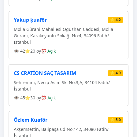
Yakup ķuaför
⭐ 4.2
Molla Gürani Mahallesi Oguzhan Caddesi, Molla
Gürani, Karakoyunlu Sokağı No:4, 34096 Fatih/
İstanbul
👁 42
⭐20 oy
⏰ Açık
CS CRATİON SAÇ TASARIM
⭐ 4.9
Şehremini, Necip Asım Sk. No:3,A, 34104 Fatih/
İstanbul
👁 45
⭐30 oy
⏰ Açık
Özlem Kuaför
⭐ 5.0
Akşemsettin, Balipaşa Cd No:142, 34080 Fatih/
İstanbul