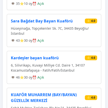
👁 35
⭐10 oy
⏰ Açık
Sara Bağdat Bay Bayan Kuaförü
⭐ 4.0
Hüseyinağa, Topçekenler Sk. 7C, 34435 Beyoğlu/
İstanbul
👁 43
⭐30 oy
⏰ Açık
Kardeşler bayan kuaförü
⭐ 4.6
6, Silivrikapı, Kuvayi Milliye Cd. Daire 1, 34107
Kocamustafapaşa - Fatih/Fatih/İstanbul
👁 46
⭐30 oy
⏰ Açık
KUAFÖR MUHARREM (BAY/BAYAN)
⭐ 4.6
GÜZELLİK MERKEZİ
Şehit Muhtar, Tarlabaşı Blv No:21, 34435 Beyoğlu/