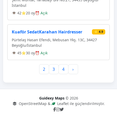
İstanbul
👁 42
⭐20 oy
⏰ Açık
Kuaför SedatKarahan Hairdresser
⭐ 4.9
Pürtelaş Hasan Efendi, Mebusan Ykş. 13C, 34427
Beyoğlu/İstanbul
👁 45
⭐30 oy
⏰ Açık
2
3
4
›
Guidexy Maps
© 2026
OpenStreetMap &
Leaflet ile güçlendirilmiştir.