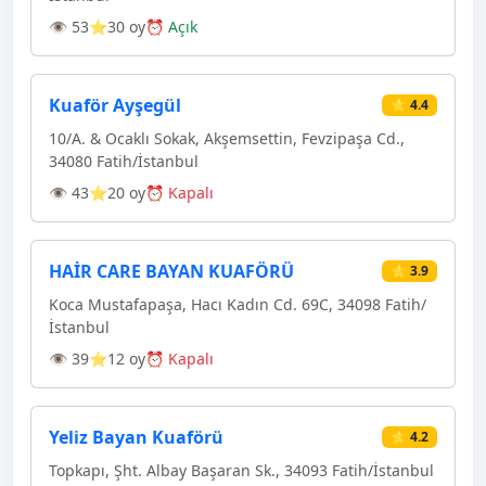
👁 53
⭐30 oy
⏰ Açık
Kuaför Ayşegül
⭐ 4.4
10/A. & Ocaklı Sokak, Akşemsettin, Fevzipaşa Cd.,
34080 Fatih/İstanbul
👁 43
⭐20 oy
⏰ Kapalı
HAİR CARE BAYAN KUAFÖRÜ
⭐ 3.9
Koca Mustafapaşa, Hacı Kadın Cd. 69C, 34098 Fatih/
İstanbul
👁 39
⭐12 oy
⏰ Kapalı
Yeliz Bayan Kuaförü
⭐ 4.2
Topkapı, Şht. Albay Başaran Sk., 34093 Fatih/İstanbul