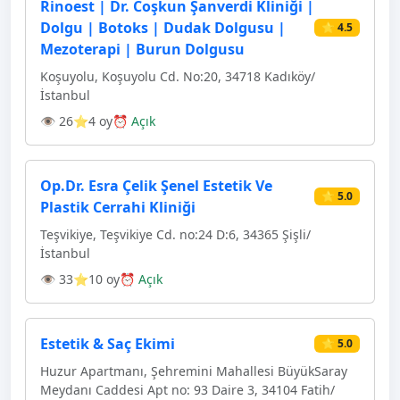
Rinoest | Dr. Coşkun Şanverdi Kliniği |
Dolgu | Botoks | Dudak Dolgusu |
⭐ 4.5
Mezoterapi | Burun Dolgusu
Koşuyolu, Koşuyolu Cd. No:20, 34718 Kadıköy/
İstanbul
👁 26
⭐4 oy
⏰ Açık
Op.Dr. Esra Çelik Şenel Estetik Ve
⭐ 5.0
Plastik Cerrahi Kliniği
Teşvikiye, Teşvikiye Cd. no:24 D:6, 34365 Şişli/
İstanbul
👁 33
⭐10 oy
⏰ Açık
Estetik & Saç Ekimi
⭐ 5.0
Huzur Apartmanı, Şehremini Mahallesi BüyükSaray
Meydanı Caddesi Apt no: 93 Daire 3, 34104 Fatih/