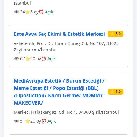
İstanbul
👁 34
⭐6 oy
⏰ Açık
Este Avva Saç Ekimi & Estetik Merkezi
⭐ 5.0
Veliefendi, Prof. Dr. Turan Güneş Cd. No:107, 34025
Zeytinburnu/İstanbul
👁 67
⭐20 oy
⏰ Açık
MediAvrupa Estetik / Burun Estetiği /
Meme Estetiği / Popo Estetiği (BBL)
⭐ 5.0
/Liposuction/ Karın Germe/ MOMMY
MAKEOVER/
Merkez, Halaskargazi Cd. No:1, 34360 Şişli/İstanbul
👁 51
⭐20 oy
⏰ Açık