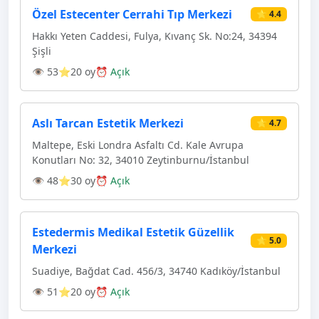
Özel Estecenter Cerrahi Tıp Merkezi
⭐ 4.4
Hakkı Yeten Caddesi, Fulya, Kıvanç Sk. No:24, 34394
Şişli
👁 53
⭐20 oy
⏰ Açık
Aslı Tarcan Estetik Merkezi
⭐ 4.7
Maltepe, Eski Londra Asfaltı Cd. Kale Avrupa
Konutları No: 32, 34010 Zeytinburnu/İstanbul
👁 48
⭐30 oy
⏰ Açık
Estedermis Medikal Estetik Güzellik
⭐ 5.0
Merkezi
Suadiye, Bağdat Cad. 456/3, 34740 Kadıköy/İstanbul
👁 51
⭐20 oy
⏰ Açık