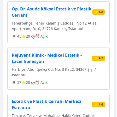
Op. Dr. Asude Köksal Estetik ve Plastik
⭐ 4.8
Cerrahi
Fenerbahçe, Fener Kalamış Caddesi, No:12 Atlas,
Apartmanı, D:10, 34726 Kadıköy/İstanbul
👁 45
⭐20 oy
⏰ Açık
Rejuvent Klinik - Medikal Estetik -
⭐ 4.2
Lazer Epilasyon
Harbiye, Abdi İpekçi Cd. No: 3 Kat:2, 34367 Şişli/
İstanbul
👁 57
⭐20 oy
⏰ Açık
Estetik ve Plastik Cerrahi Merkezi -
⭐ 4.6
Esteaura
Terrace, Teşvikiye Mahallesi Hakkı Yeten Caddesi