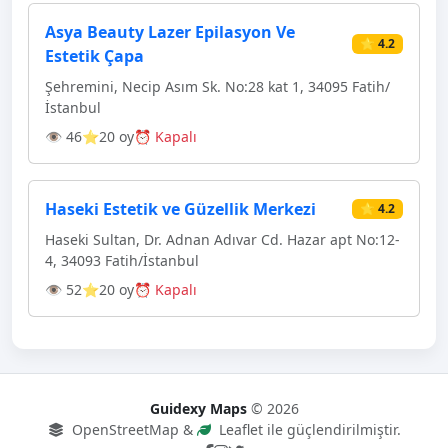
Asya Beauty Lazer Epilasyon Ve
⭐ 4.2
Estetik Çapa
Şehremini, Necip Asım Sk. No:28 kat 1, 34095 Fatih/
İstanbul
👁 46
⭐20 oy
⏰ Kapalı
Haseki Estetik ve Güzellik Merkezi
⭐ 4.2
Haseki Sultan, Dr. Adnan Adıvar Cd. Hazar apt No:12-
4, 34093 Fatih/İstanbul
👁 52
⭐20 oy
⏰ Kapalı
Guidexy Maps
© 2026
OpenStreetMap &
Leaflet ile güçlendirilmiştir.