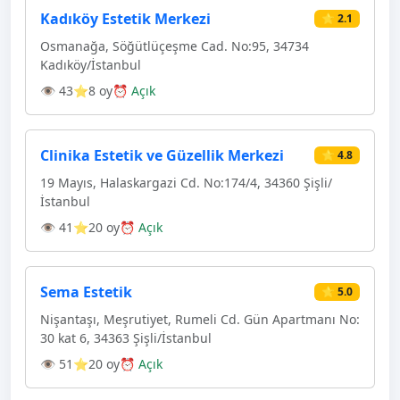
Kadıköy Estetik Merkezi
⭐ 2.1
Osmanağa, Söğütlüçeşme Cad. No:95, 34734
Kadıköy/İstanbul
👁 43
⭐8 oy
⏰ Açık
Clinika Estetik ve Güzellik Merkezi
⭐ 4.8
19 Mayıs, Halaskargazi Cd. No:174/4, 34360 Şişli/
İstanbul
👁 41
⭐20 oy
⏰ Açık
Sema Estetik
⭐ 5.0
Nişantaşı, Meşrutiyet, Rumeli Cd. Gün Apartmanı No:
30 kat 6, 34363 Şişli/İstanbul
👁 51
⭐20 oy
⏰ Açık