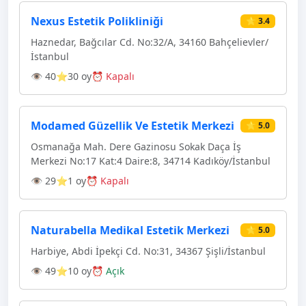
Nexus Estetik Polikliniği
⭐ 3.4
Haznedar, Bağcılar Cd. No:32/A, 34160 Bahçelievler/
İstanbul
👁 40
⭐30 oy
⏰ Kapalı
Modamed Güzellik Ve Estetik Merkezi
⭐ 5.0
Osmanağa Mah. Dere Gazinosu Sokak Daça İş
Merkezi No:17 Kat:4 Daire:8, 34714 Kadıköy/İstanbul
👁 29
⭐1 oy
⏰ Kapalı
Naturabella Medikal Estetik Merkezi
⭐ 5.0
Harbiye, Abdi İpekçi Cd. No:31, 34367 Şişli/İstanbul
👁 49
⭐10 oy
⏰ Açık