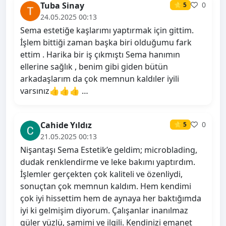
Tuba Sinay
0
⭐ 5
24.05.2025 00:13
Sema estetiğe kaşlarımı yaptırmak için gittim.
İşlem bittiği zaman başka biri olduğumu fark
ettim . Harika bir iş çıkmıştı Sema hanımın
ellerine sağlık , benim gibi giden bütün
arkadaşlarım da çok memnun kaldıler iyili
varsınız👍👍👍 …
Cahide Yıldız
0
⭐ 5
21.05.2025 00:13
Nişantaşı Sema Estetik’e geldim; microblading,
dudak renklendirme ve leke bakımı yaptırdım.
İşlemler gerçekten çok kaliteli ve özenliydi,
sonuçtan çok memnun kaldım. Hem kendimi
çok iyi hissettim hem de aynaya her baktığımda
iyi ki gelmişim diyorum. Çalışanlar inanılmaz
güler yüzlü, samimi ve ilgili. Kendinizi emanet