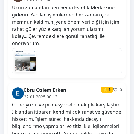
Uzun zamandan beri Sema Estetik Merkezine
giderim.Yapılan işlemlerden her zaman çok
memnun kaldım,hijyene önem verildiği için içim
rahat,güler yüzle karşılanıyorum,ulaşımı
kolay….Çevremdekilere gönül rahatlığı ile
öneriyorum.
Ebru Ozlem Erken
0
⭐ 5
22.01.2025 00:13
Güler yüzlü ve profesyonel bir ekiple karşılaştım.
İlk andan itibaren kendimi çok rahat ve güvende
hissettim. İşlem süreci hakkında detaylı
bilgilendirme yapmaları ve titizlikle ilgilenmeleri
beni çok memnun etti. Sonuç beklentimin de