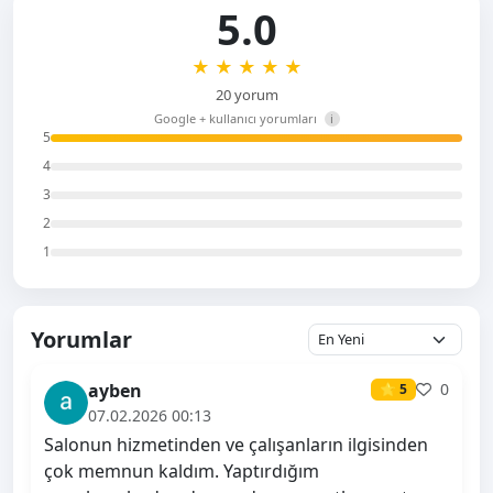
5.0
★
★
★
★
★
20 yorum
Google + kullanıcı yorumları
i
5
4
3
2
1
Yorumlar
ayben
0
⭐ 5
07.02.2026 00:13
Salonun hizmetinden ve çalışanların ilgisinden
çok memnun kaldım. Yaptırdığım