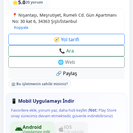
5.0
⭐
20 yorum
📍 Nişantaşı, Meşrutiyet, Rumeli Cd. Gün Apartmanı
No: 30 kat 6, 34363 Şişli/İstanbul
Kopyala
🧭 Yol tarifi
📞 Ara
🌐 Web
🔗 Paylaş
🏢 Bu işletmenin sahibi misiniz?
📱 Mobil Uygulamayı İndir
Favorilere ekle, yorum yaz, daha hızlı keşfet (
Not:
Play Store
onay sürecimiz devam etmektedir, güvenle indirebilirsiniz)
Android
iOS
Uygulamayı indir
Çok yakında