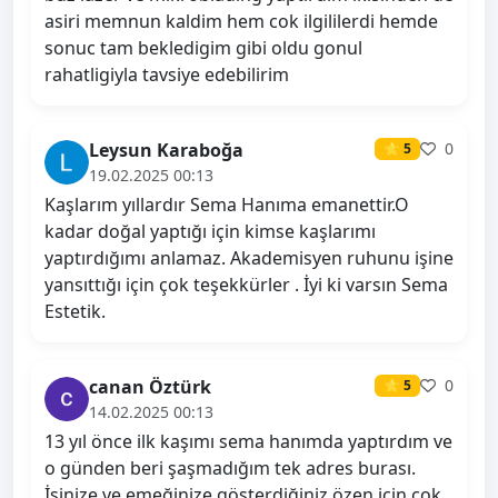
asiri memnun kaldim hem cok ilgililerdi hemde
sonuc tam bekledigim gibi oldu gonul
rahatligiyla tavsiye edebilirim
Leysun Karaboğa
0
⭐ 5
19.02.2025 00:13
Kaşlarım yıllardır Sema Hanıma emanettir.O
kadar doğal yaptığı için kimse kaşlarımı
yaptırdığımı anlamaz. Akademisyen ruhunu işine
yansıttığı için çok teşekkürler . İyi ki varsın Sema
Estetik.
canan Öztürk
0
⭐ 5
14.02.2025 00:13
13 yıl önce ilk kaşımı sema hanımda yaptırdım ve
o günden beri şaşmadığım tek adres burası.
İşinize ve emeğinize gösterdiğiniz özen için çok