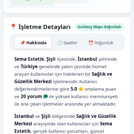
📍 İşletme Detayları
Guidexy Maps doğruladı
📌 Hakkında
🕒 Saatler
⏰ Yoğunluk
🗺️ H
Sema Estetik
,
Şişli
ilçesinde,
İstanbul
şehrinde
ve
Türkiye
genelinde yakın çevrede hizmet
arayan kullanıcılar için listelenen bir
Sağlık ve
Güzellik Merkezi
işletmesidir. Kullanıcı
değerlendirmelerine göre
5.0
ortalama puan
ve
20 yorum
ile yüksek kullanıcı memnuniyeti
ile öne çıkan işletmeler arasında yer almaktadır.
İstanbul
ve
Şişli
bölgesinde
Sağlık ve Güzellik
Merkezi
arayışında olan kullanıcılar için
Sema
Estetik
, gerçek kullanıcı yorumları, güncel