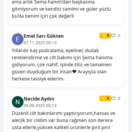
ama artık Sema hanım’dan başkasına
gitmiyorum ve kendisi samimi ve güler yüzlü
bu’da benim için çok değerli
Emel Sarı Gökten
0
⭐ 5
07.11.2025 00:13
Yıllardır kaş pudralama, eyeliner, dudak
renklendirme ve cilt bakımı için Şema hanıma
gidiyorum, çok nahif, işinde titiz ve tamamen
güven duyduğum bir insan❤️ Arayışta olan
herkese tavsiye ederim.
Nacide Aydın
0
⭐ 5
09.09.2025 00:13
Düzenli cilt bakınlarımı yaptırıyorum,hassas ve
alerjik bir cildim var buna rağmen son derece
usta ellerle,yüksek kaliteli ürünlerle pırıl pırıl