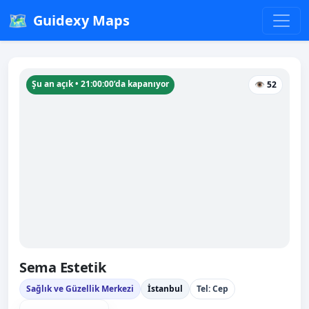
🗺️
Guidexy Maps
Şu an açık • 21:00:00’da kapanıyor
👁 52
Sema Estetik
Sağlık ve Güzellik Merkezi
İstanbul
Tel: Cep