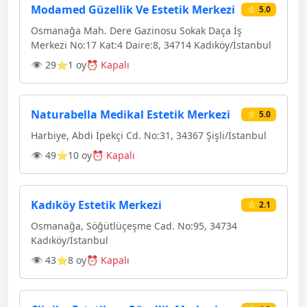
Modamed Güzellik Ve Estetik Merkezi
⭐ 5.0
Osmanağa Mah. Dere Gazinosu Sokak Daça İş
Merkezi No:17 Kat:4 Daire:8, 34714 Kadıköy/İstanbul
👁 29
⭐1 oy
⏰ Kapalı
Naturabella Medikal Estetik Merkezi
⭐ 5.0
Harbiye, Abdi İpekçi Cd. No:31, 34367 Şişli/İstanbul
👁 49
⭐10 oy
⏰ Kapalı
Kadıköy Estetik Merkezi
⭐ 2.1
Osmanağa, Söğütlüçeşme Cad. No:95, 34734
Kadıköy/İstanbul
👁 43
⭐8 oy
⏰ Kapalı