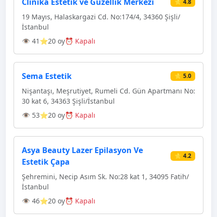
Clinika Estetik ve Güzellik Merkezi
⭐ 4.8
19 Mayıs, Halaskargazi Cd. No:174/4, 34360 Şişli/
İstanbul
👁 41
⭐20 oy
⏰ Kapalı
Sema Estetik
⭐ 5.0
Nişantaşı, Meşrutiyet, Rumeli Cd. Gün Apartmanı No:
30 kat 6, 34363 Şişli/İstanbul
👁 53
⭐20 oy
⏰ Kapalı
Asya Beauty Lazer Epilasyon Ve
⭐ 4.2
Estetik Çapa
Şehremini, Necip Asım Sk. No:28 kat 1, 34095 Fatih/
İstanbul
👁 46
⭐20 oy
⏰ Kapalı