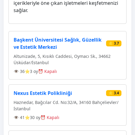
içerikleriyle öne çıkan işletmeleri keşfetmenizi
sağlar.
Başkent Üniversitesi Sağlık, Güzellik
⭐ 3.7
ve Estetik Merkezi
Altunizade, 5, Kısıklı Caddesi, Oymacı Sk., 34662
Üsküdar/İstanbul
👁 36
⭐3 oy
⏰ Kapalı
Nexus Estetik Polikliniği
⭐ 3.4
Haznedar, Bağcılar Cd. No:32/A, 34160 Bahçelievler/
İstanbul
👁 41
⭐30 oy
⏰ Kapalı