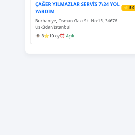
ÇAĞER YILMAZLAR SERVİS 7\24 YOL
⭐ 5.0
YARDIM
Burhaniye, Osman Gazi Sk. No:15, 34676
Üsküdar/İstanbul
👁 8
⭐10 oy
⏰ Açık