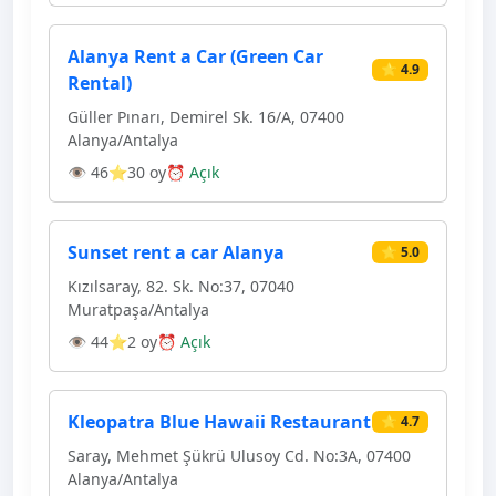
Alanya Rent a Car (Green Car
⭐ 4.9
Rental)
Güller Pınarı, Demirel Sk. 16/A, 07400
Alanya/Antalya
👁 46
⭐30 oy
⏰ Açık
Sunset rent a car Alanya
⭐ 5.0
Kızılsaray, 82. Sk. No:37, 07040
Muratpaşa/Antalya
👁 44
⭐2 oy
⏰ Açık
Kleopatra Blue Hawaii Restaurant
⭐ 4.7
Saray, Mehmet Şükrü Ulusoy Cd. No:3A, 07400
Alanya/Antalya