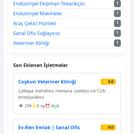
Endüstriyel Ekipman Tedarikçisi
1
Endüstriyel Makineler
1
Araç Çekici Hizmeti
1
Sanal Ofis Sağlayıcısı
1
Veteriner Kliniği
1
Son Eklenen İşletmeler
Coşkun Veteriner Kliniği
⭐ 0.0
Çalkaya mahallesi mevlana caddesi no:12/b
Antalya/Aksu
👁 299
⭐0 oy
⏰ Açık
Ev-Ren Emlak | Sanal Ofis
⭐ 0.0