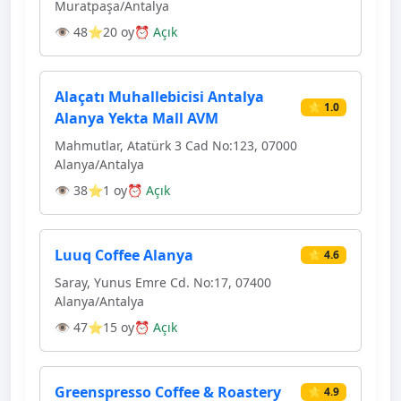
Muratpaşa/Antalya
👁 48
⭐20 oy
⏰ Açık
Alaçatı Muhallebicisi Antalya
⭐ 1.0
Alanya Yekta Mall AVM
Mahmutlar, Atatürk 3 Cad No:123, 07000
Alanya/Antalya
👁 38
⭐1 oy
⏰ Açık
Luuq Coffee Alanya
⭐ 4.6
Saray, Yunus Emre Cd. No:17, 07400
Alanya/Antalya
👁 47
⭐15 oy
⏰ Açık
Greenspresso Coffee & Roastery
⭐ 4.9