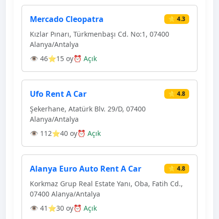
Mercado Cleopatra
⭐ 4.3
Kızlar Pınarı, Türkmenbaşı Cd. No:1, 07400
Alanya/Antalya
👁 46
⭐15 oy
⏰ Açık
Ufo Rent A Car
⭐ 4.8
Şekerhane, Atatürk Blv. 29/D, 07400
Alanya/Antalya
👁 112
⭐40 oy
⏰ Açık
Alanya Euro Auto Rent A Car
⭐ 4.8
Korkmaz Grup Real Estate Yanı, Oba, Fatih Cd.,
07400 Alanya/Antalya
👁 41
⭐30 oy
⏰ Açık