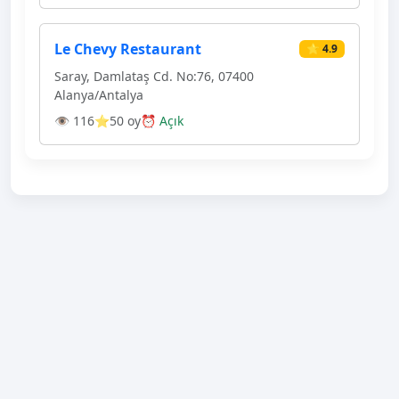
Le Chevy Restaurant
⭐ 4.9
Saray, Damlataş Cd. No:76, 07400
Alanya/Antalya
👁 116
⭐50 oy
⏰ Açık