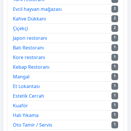
Evcil hayvan mağazası
2
Kahve Dükkanı
2
Çiçekçi
2
Japon restoranı
1
Batı Restoranı
1
Kore restoranı
1
Kebap Restoranı
1
Mangal
1
Et Lokantası
1
Estetik Cerrah
1
Kuaför
1
Halı Yıkama
1
Oto Tamir / Servis
1