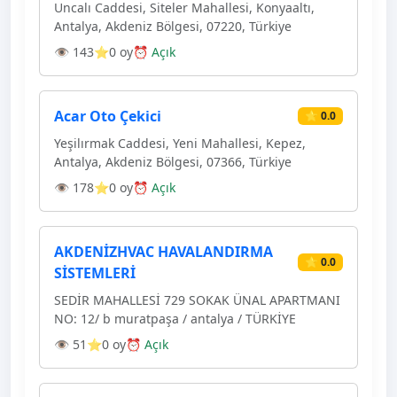
Uncalı Caddesi, Siteler Mahallesi, Konyaaltı,
Antalya, Akdeniz Bölgesi, 07220, Türkiye
👁 143
⭐0 oy
⏰ Açık
Acar Oto Çekici
⭐ 0.0
Yeşilırmak Caddesi, Yeni Mahallesi, Kepez,
Antalya, Akdeniz Bölgesi, 07366, Türkiye
👁 178
⭐0 oy
⏰ Açık
AKDENİZHVAC HAVALANDIRMA
⭐ 0.0
SİSTEMLERİ
SEDİR MAHALLESİ 729 SOKAK ÜNAL APARTMANI
NO: 12/ b muratpaşa / antalya / TÜRKİYE
👁 51
⭐0 oy
⏰ Açık