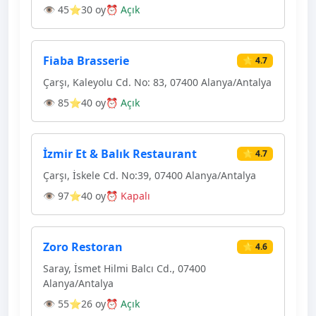
👁 45
⭐30 oy
⏰ Açık
Fiaba Brasserie
⭐ 4.7
Çarşı, Kaleyolu Cd. No: 83, 07400 Alanya/Antalya
👁 85
⭐40 oy
⏰ Açık
İzmir Et & Balık Restaurant
⭐ 4.7
Çarşı, İskele Cd. No:39, 07400 Alanya/Antalya
👁 97
⭐40 oy
⏰ Kapalı
Zoro Restoran
⭐ 4.6
Saray, İsmet Hilmi Balcı Cd., 07400
Alanya/Antalya
👁 55
⭐26 oy
⏰ Açık