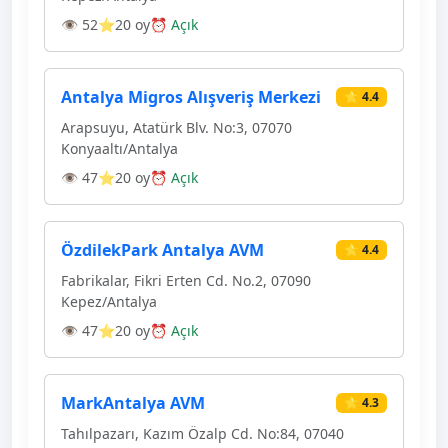
👁 52
⭐20 oy
⏰ Açık
Antalya Migros Alışveriş Merkezi
⭐ 4.4
Arapsuyu, Atatürk Blv. No:3, 07070
Konyaaltı/Antalya
👁 47
⭐20 oy
⏰ Açık
ÖzdilekPark Antalya AVM
⭐ 4.4
Fabrikalar, Fikri Erten Cd. No.2, 07090
Kepez/Antalya
👁 47
⭐20 oy
⏰ Açık
MarkAntalya AVM
⭐ 4.3
Tahılpazarı, Kazım Özalp Cd. No:84, 07040