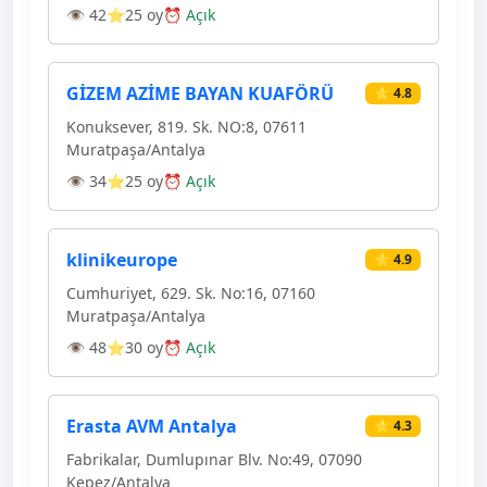
👁 42
⭐25 oy
⏰ Açık
GİZEM AZİME BAYAN KUAFÖRÜ
⭐ 4.8
Konuksever, 819. Sk. NO:8, 07611
Muratpaşa/Antalya
👁 34
⭐25 oy
⏰ Açık
klinikeurope
⭐ 4.9
Cumhuriyet, 629. Sk. No:16, 07160
Muratpaşa/Antalya
👁 48
⭐30 oy
⏰ Açık
Erasta AVM Antalya
⭐ 4.3
Fabrikalar, Dumlupınar Blv. No:49, 07090
Kepez/Antalya