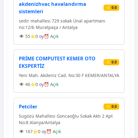
akdenizhvac havalandırma
⭐ 0.0
sistemleri
sedir mahallesi 729 sokak Ünal apartmanı
no:12/b Muratpaşa / Antalya
👁 55
⭐0 oy
⏰ Açık
PRİME COMPUTEST KEMER OTO
⭐ 0.0
EKSPERTİZ
Yeni Mah. Akdeniz Cad. No:30 F KEMER/ANTALYA
👁 46
⭐0 oy
⏰ Açık
Petciler
⭐ 0.0
Sugözü Mahallesi Goncaoğlu Sokak Aktı 2 Apt
No:8 Alanya/Antalya
👁 167
⭐0 oy
⏰ Açık