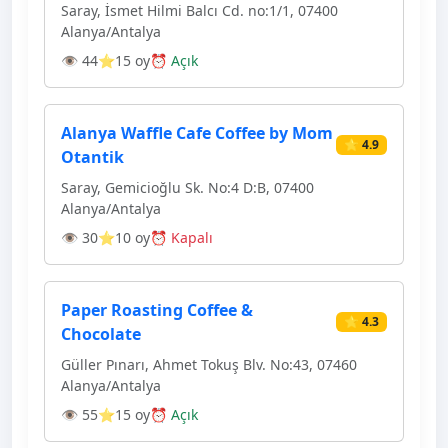
Saray, İsmet Hilmi Balcı Cd. no:1/1, 07400
Alanya/Antalya
👁 44
⭐15 oy
⏰ Açık
Alanya Waffle Cafe Coffee by Mom
⭐ 4.9
Otantik
Saray, Gemicioğlu Sk. No:4 D:B, 07400
Alanya/Antalya
👁 30
⭐10 oy
⏰ Kapalı
Paper Roasting Coffee &
⭐ 4.3
Chocolate
Güller Pınarı, Ahmet Tokuş Blv. No:43, 07460
Alanya/Antalya
👁 55
⭐15 oy
⏰ Açık