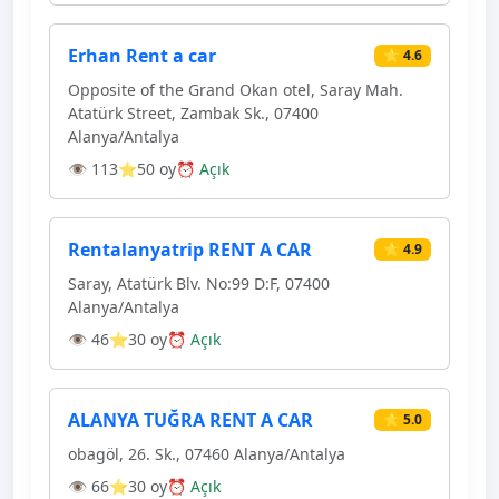
Erhan Rent a car
⭐ 4.6
Opposite of the Grand Okan otel, Saray Mah.
Atatürk Street, Zambak Sk., 07400
Alanya/Antalya
👁 113
⭐50 oy
⏰ Açık
Rentalanyatrip RENT A CAR
⭐ 4.9
Saray, Atatürk Blv. No:99 D:F, 07400
Alanya/Antalya
👁 46
⭐30 oy
⏰ Açık
ALANYA TUĞRA RENT A CAR
⭐ 5.0
obagöl, 26. Sk., 07460 Alanya/Antalya
👁 66
⭐30 oy
⏰ Açık