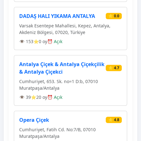
DADAŞ HALI YIKAMA ANTALYA
⭐ 0.0
Varsak Esentepe Mahallesi, Kepez, Antalya,
Akdeniz Bölgesi, 07020, Türkiye
👁 153
⭐0 oy
⏰ Açık
Antalya Çiçek & Antalya Çiçekçilik
⭐ 4.7
& Antalya Çiçekci
Cumhuriyet, 653. Sk. no=1 D:b, 07010
Muratpaşa/Antalya
👁 39
⭐20 oy
⏰ Açık
Opera Çiçek
⭐ 4.8
Cumhuriyet, Fatih Cd. No:7/B, 07010
Muratpaşa/Antalya