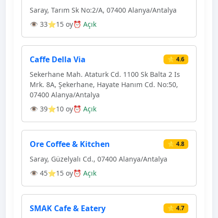
Saray, Tarım Sk No:2/A, 07400 Alanya/Antalya
👁 33
⭐15 oy
⏰ Açık
Caffe Della Via
⭐ 4.6
Sekerhane Mah. Ataturk Cd. 1100 Sk Balta 2 Is
Mrk. 8A, Şekerhane, Hayate Hanım Cd. No:50,
07400 Alanya/Antalya
👁 39
⭐10 oy
⏰ Açık
Ore Coffee & Kitchen
⭐ 4.8
Saray, Güzelyalı Cd., 07400 Alanya/Antalya
👁 45
⭐15 oy
⏰ Açık
SMAK Cafe & Eatery
⭐ 4.7