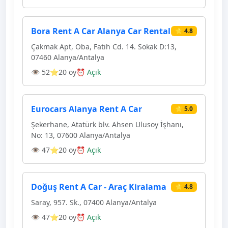
Bora Rent A Car Alanya Car Rental
⭐ 4.8
Çakmak Apt, Oba, Fatih Cd. 14. Sokak D:13,
07460 Alanya/Antalya
👁 52
⭐20 oy
⏰ Açık
Eurocars Alanya Rent A Car
⭐ 5.0
Şekerhane, Atatürk blv. Ahsen Ulusoy İşhanı,
No: 13, 07600 Alanya/Antalya
👁 47
⭐20 oy
⏰ Açık
Doğuş Rent A Car - Araç Kiralama
⭐ 4.8
Saray, 957. Sk., 07400 Alanya/Antalya
👁 47
⭐20 oy
⏰ Açık