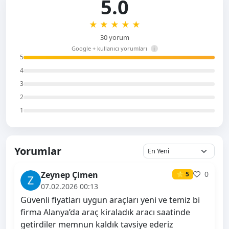
5.0
★
★
★
★
★
30 yorum
Google + kullanıcı yorumları
i
5
4
3
2
1
Yorumlar
Zeynep Çimen
0
⭐ 5
07.02.2026 00:13
Güvenli fiyatları uygun araçları yeni ve temiz bi
firma Alanya’da araç kiraladık aracı saatinde
getirdiler memnun kaldık tavsiye ederiz