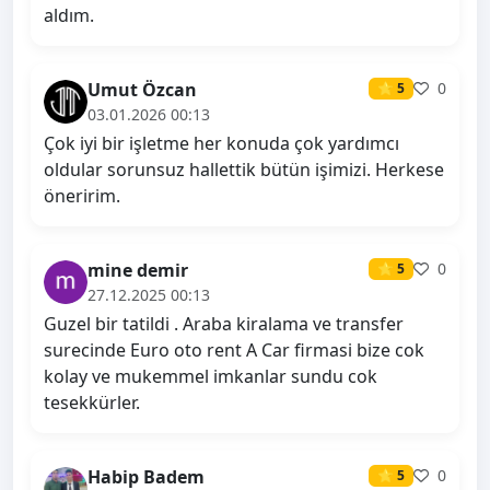
aldım.
Umut Özcan
0
⭐ 5
03.01.2026 00:13
Çok iyi bir işletme her konuda çok yardımcı
oldular sorunsuz hallettik bütün işimizi. Herkese
öneririm.
mine demir
0
⭐ 5
27.12.2025 00:13
Guzel bir tatildi . Araba kiralama ve transfer
surecinde Euro oto rent A Car firmasi bize cok
kolay ve mukemmel imkanlar sundu cok
tesekkürler.
Habip Badem
0
⭐ 5