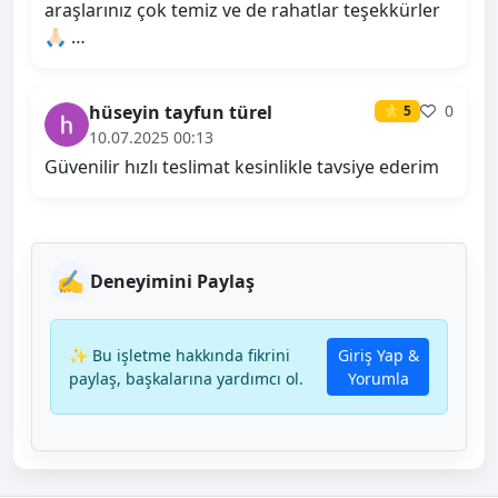
araşlarınız çok temiz ve de rahatlar teşekkürler
🙏🏻 …
hüseyin tayfun türel
0
⭐ 5
10.07.2025 00:13
Güvenilir hızlı teslimat kesinlikle tavsiye ederim
✍️
Deneyimini Paylaş
✨ Bu işletme hakkında fikrini
Giriş Yap &
paylaş, başkalarına yardımcı ol.
Yorumla