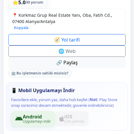
5.0
⭐
30 yorum
📍 Korkmaz Grup Real Estate Yanı, Oba, Fatih Cd.,
07400 Alanya/Antalya
Kopyala
🧭 Yol tarifi
🌐 Web
🔗 Paylaş
🏢 Bu işletmenin sahibi misiniz?
📱 Mobil Uygulamayı İndir
Favorilere ekle, yorum yaz, daha hızlı keşfet (
Not:
Play Store
onay sürecimiz devam etmektedir, güvenle indirebilirsiniz)
Android
iOS
Uygulamayı indir
Çok yakında