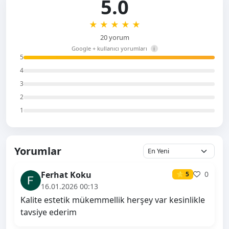
5.0
★
★
★
★
★
20 yorum
Google + kullanıcı yorumları
i
5
4
3
2
1
Yorumlar
Ferhat Koku
0
⭐ 5
16.01.2026 00:13
Kalite estetik mükemmellik herşey var kesinlikle
tavsiye ederim