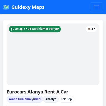
🗺️
Guidexy Maps
Şu an açık • 24 saat hizmet veriyor
👁 47
Eurocars Alanya Rent A Car
Araba Kiralama Şirketi
Antalya
Tel: Cep