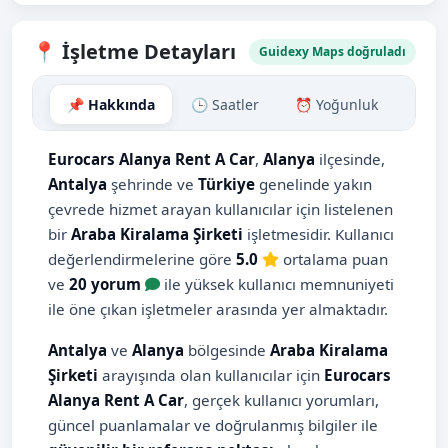
📍 İşletme Detayları
Guidexy Maps doğruladı
📌 Hakkında
🕒 Saatler
⏰ Yoğunluk
🗺️ H
Eurocars Alanya Rent A Car
,
Alanya
ilçesinde,
Antalya
şehrinde ve
Türkiye
genelinde yakın
çevrede hizmet arayan kullanıcılar için listelenen
bir
Araba Kiralama Şirketi
işletmesidir. Kullanıcı
değerlendirmelerine göre
5.0
ortalama puan
ve
20 yorum
ile yüksek kullanıcı memnuniyeti
ile öne çıkan işletmeler arasında yer almaktadır.
Antalya
ve
Alanya
bölgesinde
Araba Kiralama
Şirketi
arayışında olan kullanıcılar için
Eurocars
Alanya Rent A Car
, gerçek kullanıcı yorumları,
güncel puanlamalar ve doğrulanmış bilgiler ile