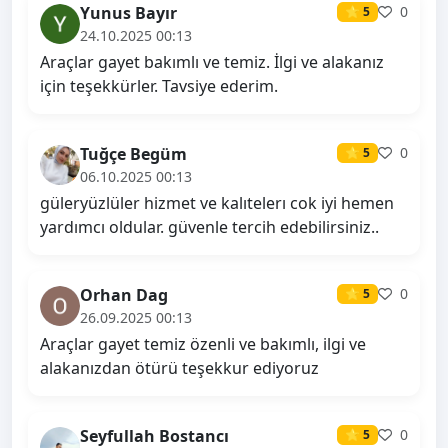
Yunus Bayır
0
⭐ 5
24.10.2025 00:13
Araçlar gayet bakımlı ve temiz. İlgi ve alakanız
için teşekkürler. Tavsiye ederim.
Tuğçe Begüm
0
⭐ 5
06.10.2025 00:13
güleryüzlüler hizmet ve kalıtelerı cok iyi hemen
yardımcı oldular. güvenle tercih edebilirsiniz..
Orhan Dag
0
⭐ 5
26.09.2025 00:13
Araçlar gayet temiz özenli ve bakımlı, ilgi ve
alakanızdan ötürü teşekkur ediyoruz
Seyfullah Bostancı
0
⭐ 5