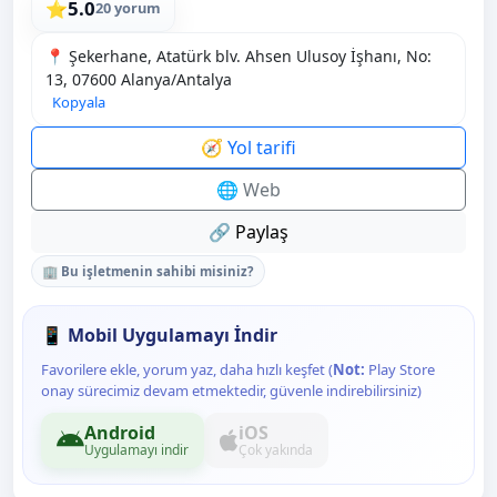
5.0
⭐
20 yorum
📍 Şekerhane, Atatürk blv. Ahsen Ulusoy İşhanı, No:
13, 07600 Alanya/Antalya
Kopyala
🧭 Yol tarifi
🌐 Web
🔗 Paylaş
🏢 Bu işletmenin sahibi misiniz?
📱 Mobil Uygulamayı İndir
Favorilere ekle, yorum yaz, daha hızlı keşfet (
Not:
Play Store
onay sürecimiz devam etmektedir, güvenle indirebilirsiniz)
Android
iOS
Uygulamayı indir
Çok yakında