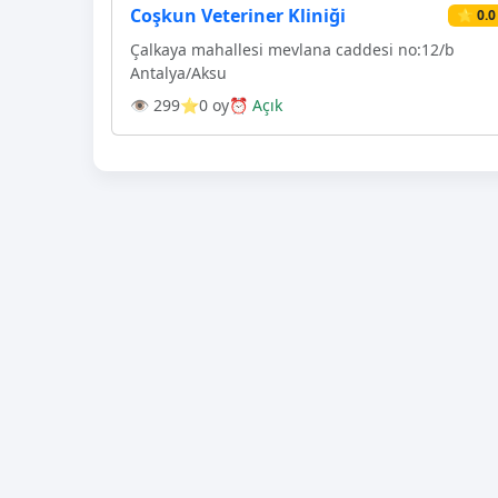
Coşkun Veteriner Kliniği
⭐ 0.0
Çalkaya mahallesi mevlana caddesi no:12/b
Antalya/Aksu
👁 299
⭐0 oy
⏰ Açık