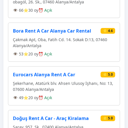
obagöl, 26. Sk., 07460 Alanya/Antalya
👁 66
⭐30 oy
⏰ Açık
Bora Rent A Car Alanya Car Rental
⭐ 4.6
Çakmak Apt, Oba, Fatih Cd. 14. Sokak D:13, 07460
Alanya/Antalya
👁 53
⭐20 oy
⏰ Açık
Eurocars Alanya Rent A Car
⭐ 5.0
Şekerhane, Atatürk blv. Ahsen Ulusoy İşhanı, No: 13,
07600 Alanya/Antalya
👁 49
⭐20 oy
⏰ Açık
Doğuş Rent A Car - Araç Kiralama
⭐ 5.0
Saray, 957. Sk., 07400 Alanya/Antalya