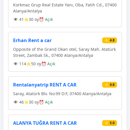
Korkmaz Grup Real Estate Yanı, Oba, Fatih Cd., 07400
Alanya/Antalya
👁 41
⭐30 oy
⏰ Açık
Erhan Rent a car
⭐ 4.8
Opposite of the Grand Okan otel, Saray Mah. Atatürk
Street, Zambak Sk., 07400 Alanya/Antalya
👁 114
⭐50 oy
⏰ Açık
Rentalanyatrip RENT A CAR
⭐ 4.6
Saray, Atatürk Blv. No:99 D:F, 07400 Alanya/Antalya
👁 46
⭐30 oy
⏰ Açık
ALANYA TUĞRA RENT A CAR
⭐ 5.0