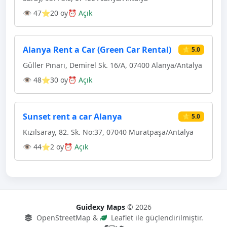
👁 47
⭐20 oy
⏰ Açık
Alanya Rent a Car (Green Car Rental)
⭐ 5.0
Güller Pınarı, Demirel Sk. 16/A, 07400 Alanya/Antalya
👁 48
⭐30 oy
⏰ Açık
Sunset rent a car Alanya
⭐ 5.0
Kızılsaray, 82. Sk. No:37, 07040 Muratpaşa/Antalya
👁 44
⭐2 oy
⏰ Açık
Guidexy Maps
© 2026
OpenStreetMap &
Leaflet ile güçlendirilmiştir.