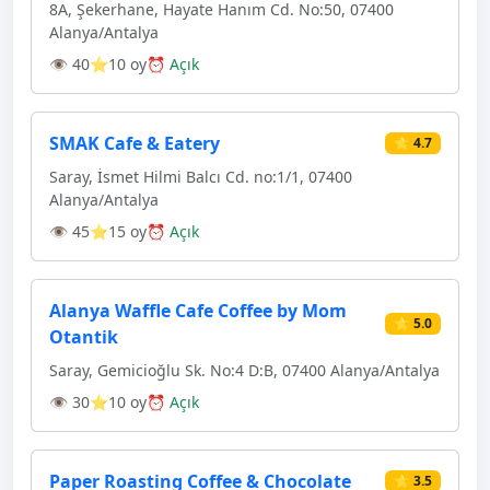
8A, Şekerhane, Hayate Hanım Cd. No:50, 07400
Alanya/Antalya
👁 40
⭐10 oy
⏰ Açık
SMAK Cafe & Eatery
⭐ 4.7
Saray, İsmet Hilmi Balcı Cd. no:1/1, 07400
Alanya/Antalya
👁 45
⭐15 oy
⏰ Açık
Alanya Waffle Cafe Coffee by Mom
⭐ 5.0
Otantik
Saray, Gemicioğlu Sk. No:4 D:B, 07400 Alanya/Antalya
👁 30
⭐10 oy
⏰ Açık
Paper Roasting Coffee & Chocolate
⭐ 3.5