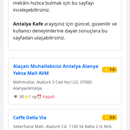
mekânı hızlıca bulmak için bu sayfayı
inceleyebilirsiniz.
Antalya Kafe
arayışınız için güncel, güvenilir ve
kullanıcı deneyimlerine dayalı sonuçlara bu
sayfadan ulaşabilirsiniz.
Alaçatı Muhallebicisi Antalya Alanya
⭐ 1.0
Yekta Mall AVM
Mahmutlar, Atatürk 3 Cad No:123, 07000
Alanya/Antalya
👁 38
⭐1 oy
⏰ Kapalı
Caffe Della Via
⭐ 3.4
Sekerhane Mah. Ataturk Cd. 1100 Sk Balta 2 Is Mrk.