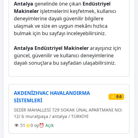
Antalya
genelinde öne çıkan
Endüstriyel
Makineler
işletmelerini keşfetmek, kullanıcı
deneyimlerine dayalı güvenilir bilgilere
ulaşmak ve size en uygun mekânı hızlıca
bulmak için bu sayfayı inceleyebilirsiniz.
Antalya Endüstriyel Makineler
arayışınız için
güncel, güvenilir ve kullanıcı deneyimlerine
dayalı sonuçlara bu sayfadan ulaşabilirsiniz.
AKDENİZHVAC HAVALANDIRMA
⭐ 0.0
SİSTEMLERİ
SEDİR MAHALLESİ 729 SOKAK ÜNAL APARTMANI NO:
12/ b muratpaşa / antalya / TÜRKİYE
👁 51
⭐0 oy
⏰ Açık