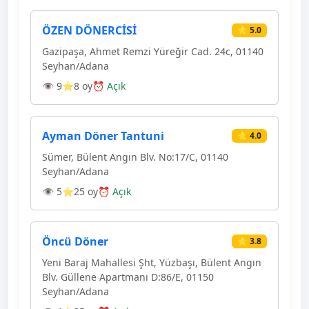
ÖZEN DÖNERCİSİ
⭐ 5.0
Gazipaşa, Ahmet Remzi Yüreğir Cad. 24c, 01140
Seyhan/Adana
👁 9
⭐8 oy
⏰ Açık
Ayman Döner Tantuni
⭐ 4.0
Sümer, Bülent Angın Blv. No:17/C, 01140
Seyhan/Adana
👁 5
⭐25 oy
⏰ Açık
Öncü Döner
⭐ 3.8
Yeni Baraj Mahallesi Şht, Yüzbaşı, Bülent Angın
Blv. Güllene Apartmanı D:86/E, 01150
Seyhan/Adana