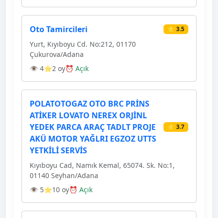
Oto Tamircileri
⭐ 3.5
Yurt, Kıyıboyu Cd. No:212, 01170
Çukurova/Adana
👁 4
⭐2 oy
⏰ Açık
POLATOTOGAZ OTO BRC PRİNS
ATİKER LOVATO NEREX ORJİNL
YEDEK PARCA ARAÇ TADLT PROJE
⭐ 3.7
AKÜ MOTOR YAĞLRI EGZOZ UTTS
YETKİLİ SERVİS
Kıyıboyu Cad, Namık Kemal, 65074. Sk. No:1,
01140 Seyhan/Adana
👁 5
⭐10 oy
⏰ Açık