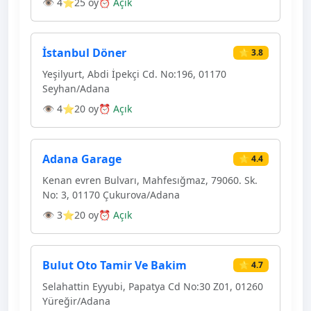
👁 4
⭐25 oy
⏰ Açık
İstanbul Döner
⭐ 3.8
Yeşilyurt, Abdi İpekçi Cd. No:196, 01170
Seyhan/Adana
👁 4
⭐20 oy
⏰ Açık
Adana Garage
⭐ 4.4
Kenan evren Bulvarı, Mahfesığmaz, 79060. Sk.
No: 3, 01170 Çukurova/Adana
👁 3
⭐20 oy
⏰ Açık
Bulut Oto Tamir Ve Bakim
⭐ 4.7
Selahattin Eyyubi, Papatya Cd No:30 Z01, 01260
Yüreğir/Adana