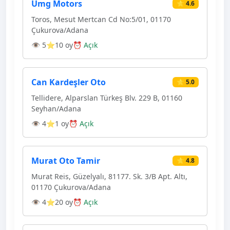
Umg Motors
⭐ 4.6
Toros, Mesut Mertcan Cd No:5/01, 01170
Çukurova/Adana
👁 5
⭐10 oy
⏰ Açık
Can Kardeşler Oto
⭐ 5.0
Tellidere, Alparslan Türkeş Blv. 229 B, 01160
Seyhan/Adana
👁 4
⭐1 oy
⏰ Açık
Murat Oto Tamir
⭐ 4.8
Murat Reis, Güzelyalı, 81177. Sk. 3/B Apt. Altı,
01170 Çukurova/Adana
👁 4
⭐20 oy
⏰ Açık