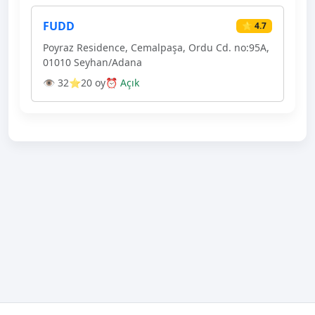
FUDD
⭐ 4.7
Poyraz Residence, Cemalpaşa, Ordu Cd. no:95A,
01010 Seyhan/Adana
👁 32
⭐20 oy
⏰ Açık