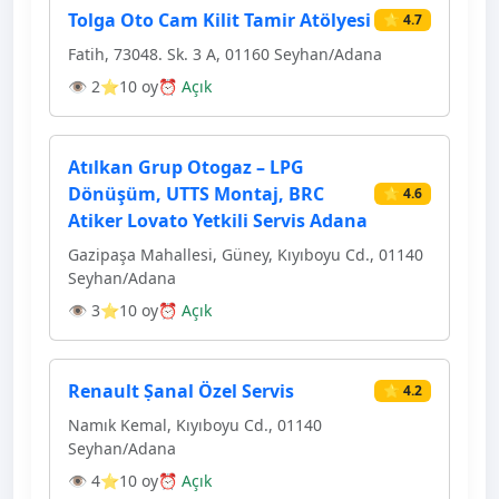
Tolga Oto Cam Kilit Tamir Atölyesi
⭐ 4.7
Fatih, 73048. Sk. 3 A, 01160 Seyhan/Adana
👁 2
⭐10 oy
⏰ Açık
Atılkan Grup Otogaz – LPG
Dönüşüm, UTTS Montaj, BRC
⭐ 4.6
Atiker Lovato Yetkili Servis Adana
Gazipaşa Mahallesi, Güney, Kıyıboyu Cd., 01140
Seyhan/Adana
👁 3
⭐10 oy
⏰ Açık
Renault Ṣanal Özel Servis
⭐ 4.2
Namık Kemal, Kıyıboyu Cd., 01140
Seyhan/Adana
👁 4
⭐10 oy
⏰ Açık