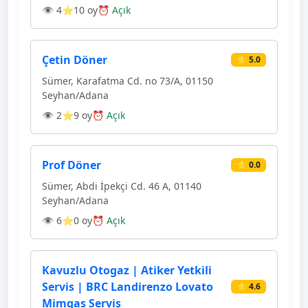
👁 4
⭐10 oy
⏰ Açık
Çetin Döner
⭐ 5.0
Sümer, Karafatma Cd. no 73/A, 01150
Seyhan/Adana
👁 2
⭐9 oy
⏰ Açık
Prof Döner
⭐ 0.0
Sümer, Abdi İpekçi Cd. 46 A, 01140
Seyhan/Adana
👁 6
⭐0 oy
⏰ Açık
Kavuzlu Otogaz | Atiker Yetkili
Servis | BRC Landirenzo Lovato
⭐ 4.6
Mimgas Servis