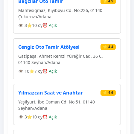
Bağcılar Oto Tamir
⭐ 4.9
Mahfesığmaz, Kıyıboyu Cd. No:226, 01140
Çukurova/Adana
👁 3
⭐10 oy
⏰ Açık
Cengiz Oto Tamir Atölyesi
⭐ 4.4
Gazipaşa, Ahmet Remzi Yüreğir Cad. 36 C,
01140 Seyhan/Adana
👁 10
⭐7 oy
⏰ Açık
Yılmazcan Saat ve Anahtar
⭐ 4.6
Yeşilyurt, İbo Osman Cd. No:51, 01140
Seyhan/Adana
👁 3
⭐10 oy
⏰ Açık