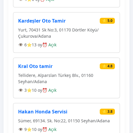
Kardeṣler Oto Tamir
⭐ 5.0
Yurt, 70431 Sk No:3, 01170 Dörtler Köyü/
Çukurova/Adana
👁 6
⭐13 oy
⏰ Açık
Kral Oto tamir
⭐ 4.8
Tellidere, Alparslan Türkeş Blv., 01160
Seyhan/Adana
👁 3
⭐10 oy
⏰ Açık
Hakan Honda Servisi
⭐ 3.8
Sümer, 69134. Sk. No:22, 01150 Seyhan/Adana
👁 9
⭐10 oy
⏰ Açık