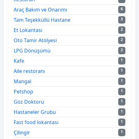
Araç Bakım ve Onarımı
6
Tam Teşekküllü Hastane
3
Et Lokantası
2
Oto Tamir Atölyesi
2
LPG Dönüşümü
2
Kafe
1
Aile restoranı
1
Mangal
1
Petshop
1
Göz Doktoru
1
Hastaneler Grubu
1
Fast food lokantası
1
Çilingir
1