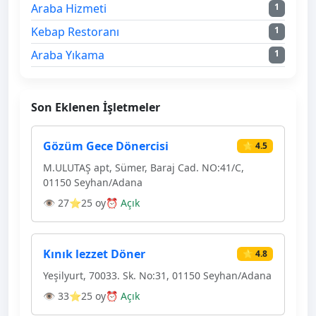
Araba Hizmeti
1
Kebap Restoranı
1
Araba Yıkama
1
Son Eklenen İşletmeler
Gözüm Gece Dönercisi
⭐ 4.5
M.ULUTAŞ apt, Sümer, Baraj Cad. NO:41/C,
01150 Seyhan/Adana
👁 27
⭐25 oy
⏰ Açık
Kınık lezzet Döner
⭐ 4.8
Yeşilyurt, 70033. Sk. No:31, 01150 Seyhan/Adana
👁 33
⭐25 oy
⏰ Açık