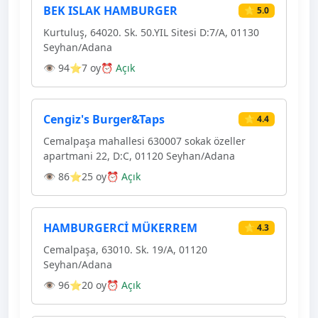
BEK ISLAK HAMBURGER
⭐ 5.0
Kurtuluş, 64020. Sk. 50.YIL Sitesi D:7/A, 01130
Seyhan/Adana
👁 94
⭐7 oy
⏰ Açık
Cengiz's Burger&Taps
⭐ 4.4
Cemalpaşa mahallesi 630007 sokak özeller
apartmani 22, D:C, 01120 Seyhan/Adana
👁 86
⭐25 oy
⏰ Açık
HAMBURGERCİ MÜKERREM
⭐ 4.3
Cemalpaşa, 63010. Sk. 19/A, 01120
Seyhan/Adana
👁 96
⭐20 oy
⏰ Açık