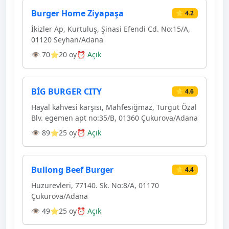
Burger Home Ziyapaşa
⭐ 4.2
İkizler Ap, Kurtuluş, Şinasi Efendi Cd. No:15/A,
01120 Seyhan/Adana
👁 70
⭐20 oy
⏰ Açık
BİG BURGER CITY
⭐ 4.6
Hayal kahvesi karşısı, Mahfesığmaz, Turgut Özal
Blv. egemen apt no:35/B, 01360 Çukurova/Adana
👁 89
⭐25 oy
⏰ Açık
Bullong Beef Burger
⭐ 4.4
Huzurevleri, 77140. Sk. No:8/A, 01170
Çukurova/Adana
👁 49
⭐25 oy
⏰ Açık