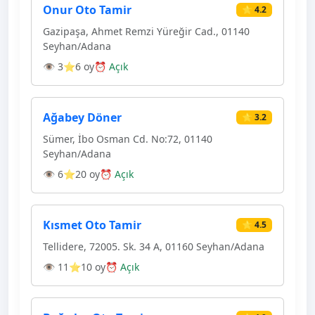
Onur Oto Tamir
⭐ 4.2
Gazipaşa, Ahmet Remzi Yüreğir Cad., 01140
Seyhan/Adana
👁 3
⭐6 oy
⏰ Açık
Ağabey Döner
⭐ 3.2
Sümer, İbo Osman Cd. No:72, 01140
Seyhan/Adana
👁 6
⭐20 oy
⏰ Açık
Kısmet Oto Tamir
⭐ 4.5
Tellidere, 72005. Sk. 34 A, 01160 Seyhan/Adana
👁 11
⭐10 oy
⏰ Açık