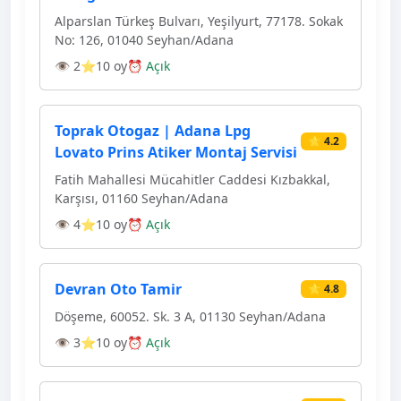
Alparslan Türkeş Bulvarı, Yeşilyurt, 77178. Sokak
No: 126, 01040 Seyhan/Adana
👁 2
⭐10 oy
⏰ Açık
Toprak Otogaz | Adana Lpg
⭐ 4.2
Lovato Prins Atiker Montaj Servisi
Fatih Mahallesi Mücahitler Caddesi Kızbakkal,
Karşısı, 01160 Seyhan/Adana
👁 4
⭐10 oy
⏰ Açık
Devran Oto Tamir
⭐ 4.8
Döşeme, 60052. Sk. 3 A, 01130 Seyhan/Adana
👁 3
⭐10 oy
⏰ Açık