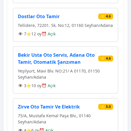
Dostlar Oto Tamir
⭐ 4.6
Tellidere, 72201. Sk. No:12, 01160 Seyhan/Adana
👁 7
⭐12 oy
⏰ Açık
Bekir Usta Oto Servis, Adana Oto
⭐ 4.6
Tamir, Otomatik Şanzıman
Yeşilyurt, Mavi Blv. NO:21/ A 01170, 01150
Seyhan/Adana
👁 3
⭐10 oy
⏰ Açık
Zirve Oto Tamir Ve Elektrik
⭐ 5.0
75/A, Mustafa Kemal Paşa Blv., 01140
Seyhan/Adana
👁 4
⭐6 oy
⏰ Açık