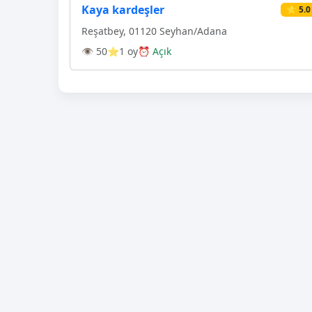
Kaya kardeşler
⭐ 5.0
Reşatbey, 01120 Seyhan/Adana
👁 50
⭐1 oy
⏰ Açık