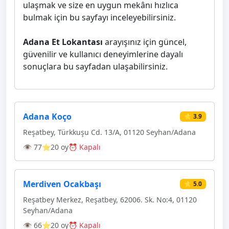
ulaşmak ve size en uygun mekânı hızlıca
bulmak için bu sayfayı inceleyebilirsiniz.
Adana Et Lokantası
arayışınız için güncel,
güvenilir ve kullanıcı deneyimlerine dayalı
sonuçlara bu sayfadan ulaşabilirsiniz.
Adana Koço
⭐ 3.9
Reşatbey, Türkkuşu Cd. 13/A, 01120 Seyhan/Adana
👁 77
⭐20 oy
⏰ Kapalı
Merdiven Ocakbaşı
⭐ 5.0
Reşatbey Merkez, Reşatbey, 62006. Sk. No:4, 01120
Seyhan/Adana
👁 66
⭐20 oy
⏰ Kapalı