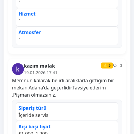
1
Hizmet
1
Atmosfer
1
kazım malak
0
⭐ 5
19.01.2026 17:41
Memnun kalarak belirli aralıklarla gittiğim bir
mekan.Adana'da geçerlidir.Tavsiye ederim
.Pişman olmazsınız.
Sipariş türü
İçeride servis
Kişi başı fiyat
₺1.000–1.200