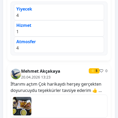
Yiyecek
4
Hizmet
1
Atmosfer
4
Mehmet Akçakaya
0
⭐ 5
20.04.2026 13:23
İftarımı açtım Çok harikaydı herşey gerçekten
doyurucuydu teşekkürler tavsiye ederim 👍 …