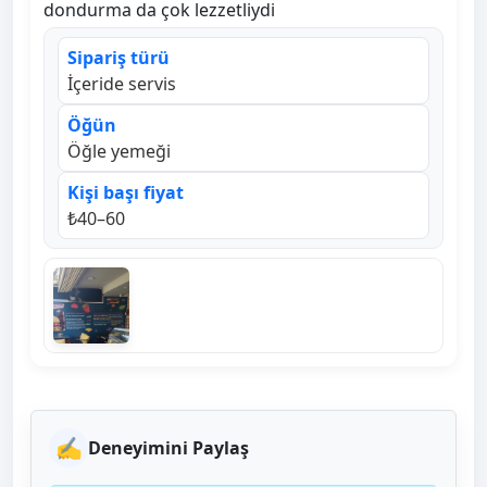
dondurma da çok lezzetliydi
Sipariş türü
İçeride servis
Öğün
Öğle yemeği
Kişi başı fiyat
₺40–60
✍️
Deneyimini Paylaş