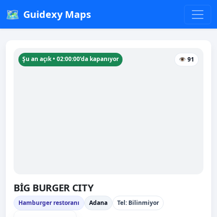
🗺️
Guidexy Maps
Şu an açık • 02:00:00’da kapanıyor
👁 91
BİG BURGER CITY
Hamburger restoranı
Adana
Tel: Bilinmiyor