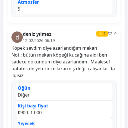
Atmosfer
5
deniz yılmaz
0
⭐ 1
12.02.2026 06:19
Köpek sevdim diye azarlandığım mekan
Not : bütün mekan köpeği kucağına aldı ben
sadece dokundum diye azarlandım . Maalesef
patates de yeterince kızarmış değil çalışanlar da
ilgisiz
Öğün
Diğer
Kişi başı fiyat
₺900–1.000
Yiyecek