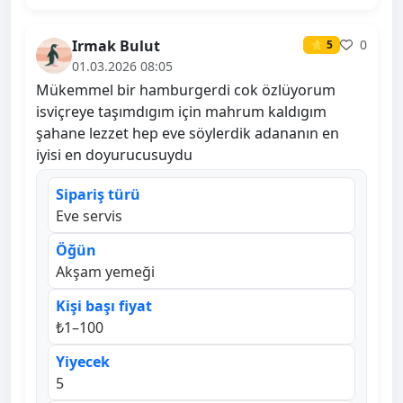
Irmak Bulut
0
⭐ 5
01.03.2026 08:05
Mükemmel bir hamburgerdi cok özlüyorum
isviçreye taşımdıgım için mahrum kaldıgım
şahane lezzet hep eve söylerdik adananın en
iyisi en doyurucusuydu
Sipariş türü
Eve servis
Öğün
Akşam yemeği
Kişi başı fiyat
₺1–100
Yiyecek
5