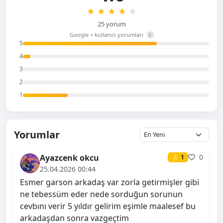
★
★
★
★
★
25 yorum
Google + kullanıcı yorumları
i
5
4
3
2
1
Yorumlar
Ayazcenk okcu
0
⭐ 1
25.04.2026 00:44
Esmer garson arkadaş var zorla getirmişler gibi
ne tebessüm eder nede sorduğun sorunun
cevbını verir 5 yıldır gelirim eşimle maalesef bu
arkadaşdan sonra vazgeçtim