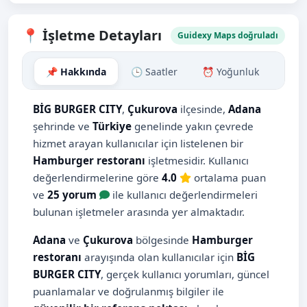
📍 İşletme Detayları
Guidexy Maps doğruladı
📌 Hakkında
🕒 Saatler
⏰ Yoğunluk
🗺️ H
BİG BURGER CITY
,
Çukurova
ilçesinde,
Adana
şehrinde ve
Türkiye
genelinde yakın çevrede
hizmet arayan kullanıcılar için listelenen bir
Hamburger restoranı
işletmesidir. Kullanıcı
değerlendirmelerine göre
4.0
ortalama puan
ve
25 yorum
ile kullanıcı değerlendirmeleri
bulunan işletmeler arasında yer almaktadır.
Adana
ve
Çukurova
bölgesinde
Hamburger
restoranı
arayışında olan kullanıcılar için
BİG
BURGER CITY
, gerçek kullanıcı yorumları, güncel
puanlamalar ve doğrulanmış bilgiler ile