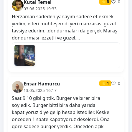
Kutal Temel
0
⭐ 5
03.06.2025 19:33
Herzaman sadeden yanayım sadece et ekmek
yedim, etleri muhteşemdi yeri manzarası güzel
tavsiye ederim...dondurmaları da gerçek Maraş
dondurması lezzetli ve güzel....
Ensar Hamurcu
0
⭐ 1
13.05.2025 16:17
Saat 9 10 gibi gittik. Burger ve bırer bira
söyledik. Burger bitti bira daha yarıda
kapatıyoruz diye gelip hesap istediler. Keske
onceden 1 saate kapatıyoruz deselerdi. Ona
göre sadece burger yerdik. Önceden açık