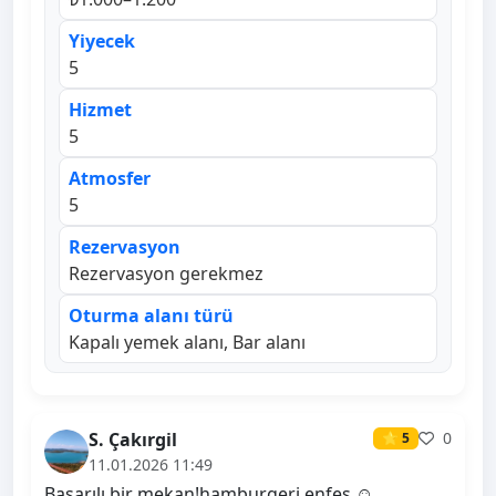
Yiyecek
5
Hizmet
5
Atmosfer
5
Rezervasyon
Rezervasyon gerekmez
Oturma alanı türü
Kapalı yemek alanı, Bar alanı
S. Çakırgil
0
⭐ 5
11.01.2026 11:49
Başarılı bir mekan!hamburgeri enfes ☺️