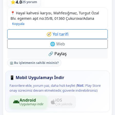
4.0
⭐
25 yorum
📍 Hayal kahvesi karşısı, Mahfesığmaz, Turgut Özal
Blv. egemen apt no:35/B, 01360 Çukurova/Adana
Kopyala
🧭 Yol tarifi
🌐 Web
🔗 Paylaş
🏢 Bu işletmenin sahibi misiniz?
📱 Mobil Uygulamayı İndir
Favorilere ekle, yorum yaz, daha hızlı keşfet (
Not:
Play Store
onay sürecimiz devam etmektedir, güvenle indirebilirsiniz)
Android
iOS
Uygulamayı indir
Çok yakında