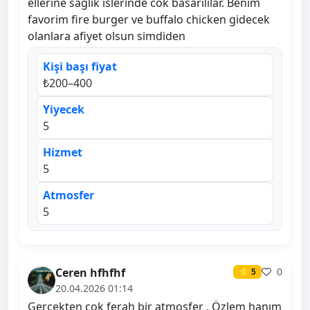
ellerine saglik islerinde cok basarililar. Benim
favorim fire burger ve buffalo chicken gidecek
olanlara afiyet olsun simdiden
Kişi başı fiyat
₺200–400
Yiyecek
5
Hizmet
5
Atmosfer
5
Ceren hfhfhf
0
⭐ 5
20.04.2026 01:14
Gerçekten çok ferah bir atmosfer , Özlem hanım