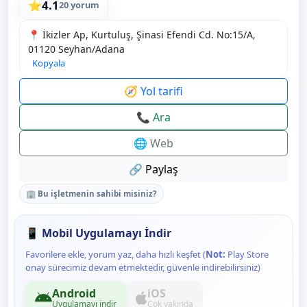
4.1
⭐
20 yorum
📍 İkizler Ap, Kurtuluş, Şinasi Efendi Cd. No:15/A,
01120 Seyhan/Adana
Kopyala
🧭 Yol tarifi
📞 Ara
🌐 Web
🔗 Paylaş
🏢 Bu işletmenin sahibi misiniz?
📱 Mobil Uygulamayı İndir
Favorilere ekle, yorum yaz, daha hızlı keşfet (
Not:
Play Store
onay sürecimiz devam etmektedir, güvenle indirebilirsiniz)
Android
iOS
Uygulamayı indir
Çok yakında