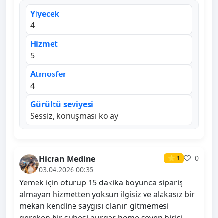
Yiyecek
4
Hizmet
5
Atmosfer
4
Gürültü seviyesi
Sessiz, konuşması kolay
Hicran Medine
0
⭐ 1
03.04.2026 00:35
Yemek için oturup 15 dakika boyunca sipariş
almayan hizmetten yoksun ilgisiz ve alakasız bir
mekan kendine saygısı olanın gitmemesi
gereken bir şubesi burger home seven birisi