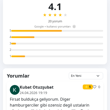
4.1
★
★
★
★
★
20 yorum
Google + kullanıcı yorumları
i
5
4
3
2
1
Yorumlar
Kubat Otuzşubat
0
⭐ 5
24.04.2026 19:19
Firsat buldukça geliyorum. Diger
hamburgerciler gibi ozensiz degil ustalarin