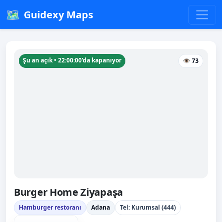
🗺️
Guidexy Maps
Şu an açık • 22:00:00’da kapanıyor
👁 73
Burger Home Ziyapaşa
Hamburger restoranı
Adana
Tel: Kurumsal (444)