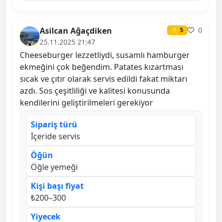
Asilcan Ağaçdiken
0
⭐ 5
25.11.2025 21:47
Cheeseburger lezzetliydi, susamlı hamburger
ekmeğini çok beğendim. Patates kızartması
sıcak ve çıtır olarak servis edildi fakat miktarı
azdı. Sos çeşitliliği ve kalitesi konusunda
kendilerini geliştirilmeleri gerekiyor
Sipariş türü
İçeride servis
Öğün
Öğle yemeği
Kişi başı fiyat
₺200–300
Yiyecek