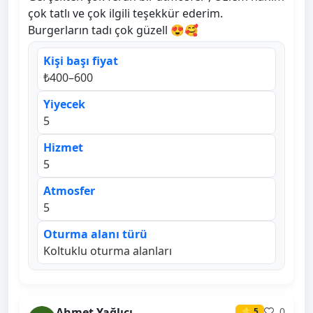
çok tatlı ve çok ilgili teşekkür ederim.
Burgerların tadı çok güzell 😍🥰
Kişi başı fiyat
₺400–600
Yiyecek
5
Hizmet
5
Atmosfer
5
Oturma alanı türü
Koltuklu oturma alanları
Ahmet Yağlıcı
0
⭐ 5