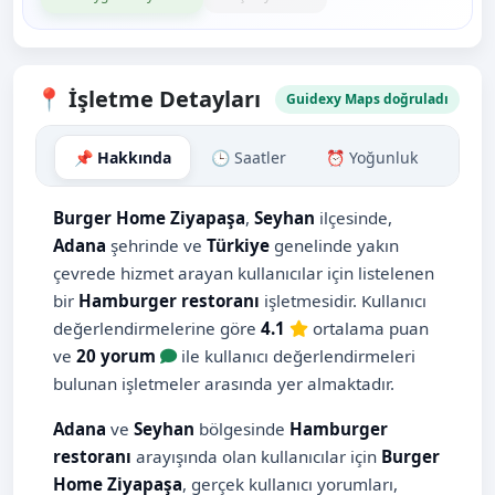
📍 İşletme Detayları
Guidexy Maps doğruladı
📌 Hakkında
🕒 Saatler
⏰ Yoğunluk
🗺️ H
Burger Home Ziyapaşa
,
Seyhan
ilçesinde,
Adana
şehrinde ve
Türkiye
genelinde yakın
çevrede hizmet arayan kullanıcılar için listelenen
bir
Hamburger restoranı
işletmesidir. Kullanıcı
değerlendirmelerine göre
4.1
ortalama puan
ve
20 yorum
ile kullanıcı değerlendirmeleri
bulunan işletmeler arasında yer almaktadır.
Adana
ve
Seyhan
bölgesinde
Hamburger
restoranı
arayışında olan kullanıcılar için
Burger
Home Ziyapaşa
, gerçek kullanıcı yorumları,