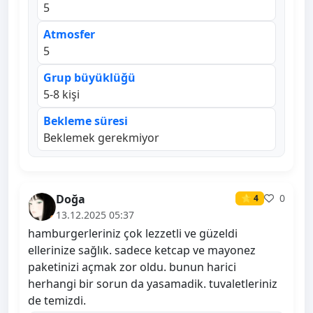
5
Atmosfer
5
Grup büyüklüğü
5-8 kişi
Bekleme süresi
Beklemek gerekmiyor
Doğa
0
⭐ 4
13.12.2025 05:37
hamburgerleriniz çok lezzetli ve güzeldi
ellerinize sağlık. sadece ketcap ve mayonez
paketinizi açmak zor oldu. bunun harici
herhangi bir sorun da yasamadik. tuvaletleriniz
de temizdi.