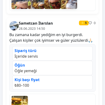
Sametcan İlarslan
0
⭐ 5
28.06.2023 14:50
Bu zamana kadar yediğim en iyi burgerdi.
Çalışan kişiler çok iyimser ve güler yüzlülerdi🙏🏻
Sipariş türü
İçeride servis
Öğün
Öğle yemeği
Kişi başı fiyat
₺80–100