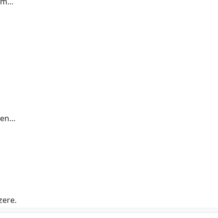
düm…
ken…
zere.