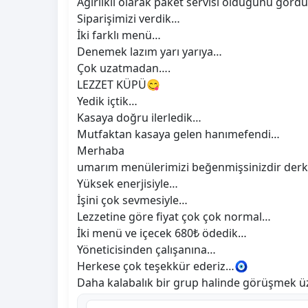
Ağırlıklı olarak paket servisi olduğunu gör
Siparişimizi verdik…
İki farklı menü…
Denemek lazım yarı yarıya…
Çok uzatmadan….
LEZZET KÜPÜ😋
Yedik içtik…
Kasaya doğru ilerledik…
Mutfaktan kasaya gelen hanımefendi…
Merhaba
umarım menülerimizi beğenmişsinizdir der
Yüksek enerjisiyle…
İşini çok sevmesiyle…
Lezzetine göre fiyat çok çok normal…
İki menü ve içecek 680₺ ödedik…
Yöneticisinden çalışanına…
Herkese çok teşekkür ederiz…🧿
Daha kalabalık bir grup halinde görüşmek ü