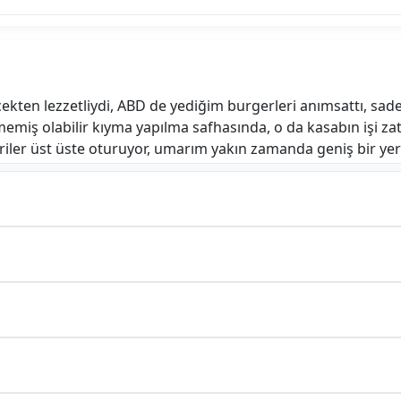
kten lezzetliydi, ABD de yediğim burgerleri anımsattı, sadec
nmemiş olabilir kıyma yapılma safhasında, o da kasabın işi zaten
r üst üste oturuyor, umarım yakın zamanda geniş bir yere geç