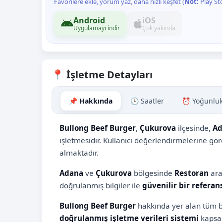
Favorilere ekle, yorum yaz, daha hızlı keşfet (
Not:
Play St
Android
iOS
Uygulamayı indir
Çok yakında
📍 İşletme Detayları
📌 Hakkında
🕒 Saatler
⏰ Yoğunlu
Bullong Beef Burger
,
Çukurova
ilçesinde,
A
işletmesidir. Kullanıcı değerlendirmelerine gö
almaktadır.
Adana
ve
Çukurova
bölgesinde
Restoran
ara
doğrulanmış bilgiler ile
güvenilir bir referan
Bullong Beef Burger
hakkında yer alan tüm bi
doğrulanmış işletme verileri sistemi
kapsam