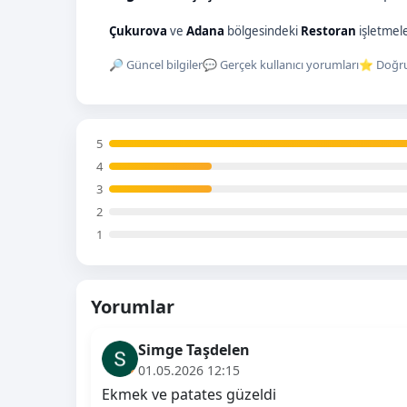
Çukurova
ve
Adana
bölgesindeki
Restoran
işletmele
🔎 Güncel bilgiler
💬 Gerçek kullanıcı yorumları
⭐ Doğru
5
4
3
2
1
Yorumlar
Simge Taşdelen
01.05.2026 12:15
Ekmek ve patates güzeldi