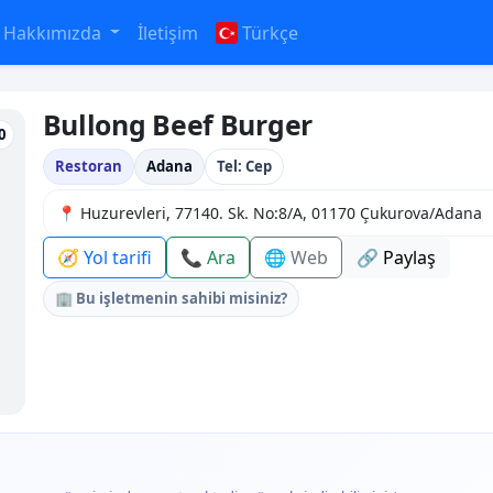
Hakkımızda
İletişim
Türkçe
Bullong Beef Burger
0
Restoran
Adana
Tel: Cep
📍 Huzurevleri, 77140. Sk. No:8/A, 01170 Çukurova/Adana
🧭 Yol tarifi
📞 Ara
🌐 Web
🔗 Paylaş
🏢 Bu işletmenin sahibi misiniz?