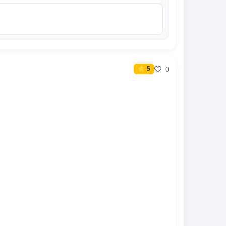
0
⭐ 5