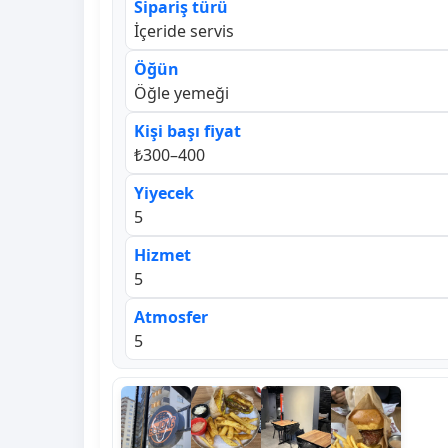
Sipariş türü
İçeride servis
Öğün
Öğle yemeği
Kişi başı fiyat
₺300–400
Yiyecek
5
Hizmet
5
Atmosfer
5