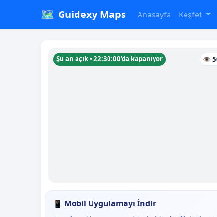
🗺️
Guidexy Maps
Anasayfa
Keşfet
Şu an açık • 22:30:00’da kapanıyor
👁 5
📱 Mobil Uygulamayı İndir