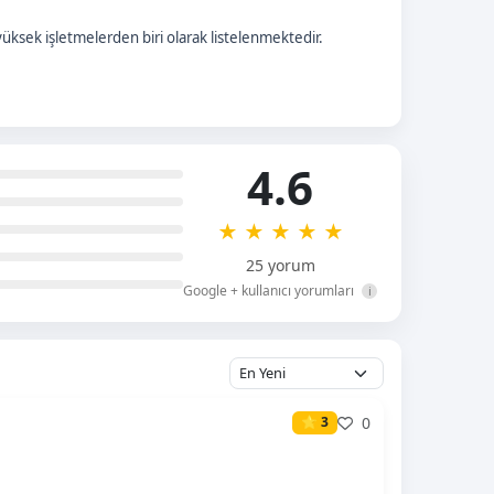
üksek işletmelerden biri olarak listelenmektedir.
4.6
★
★
★
★
★
25 yorum
Google + kullanıcı yorumları
i
0
⭐ 3