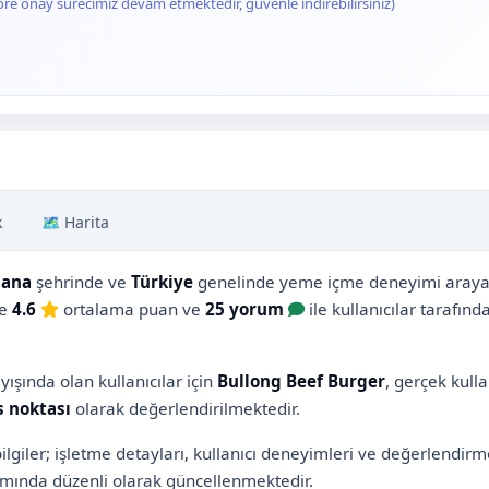
ore onay sürecimiz devam etmektedir, güvenle indirebilirsiniz)
k
🗺️ Harita
dana
şehrinde ve
Türkiye
genelinde yeme içme deneyimi arayan k
re
4.6
ortalama puan ve
25 yorum
ile kullanıcılar tarafınd
yışında olan kullanıcılar için
Bullong Beef Burger
, gerçek kull
s noktası
olarak değerlendirilmektedir.
lgiler; işletme detayları, kullanıcı deneyimleri ve değerlendir
ında düzenli olarak güncellenmektedir.