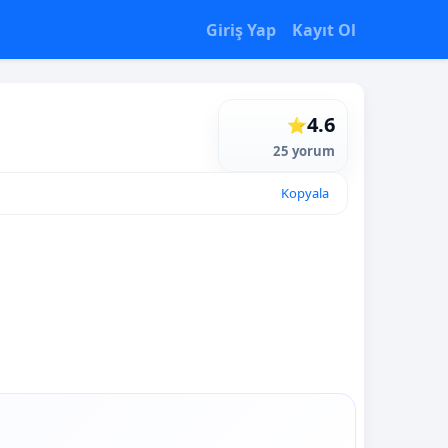
Giriş Yap
Kayıt Ol
4.6
⭐
25 yorum
Kopyala