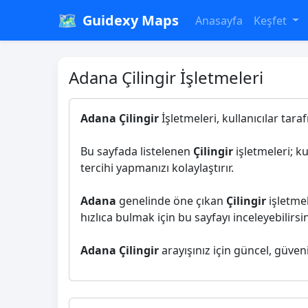
🗺️
Guidexy Maps
Anasayfa
Keşfet
Adana Çilingir İşletmeleri
Adana Çilingir
İşletmeleri, kullanıcılar tara
Bu sayfada listelenen
Çilingir
işletmeleri; k
tercihi yapmanızı kolaylaştırır.
Adana
genelinde öne çıkan
Çilingir
işletmel
hızlıca bulmak için bu sayfayı inceleyebilirsin
Adana Çilingir
arayışınız için güncel, güven