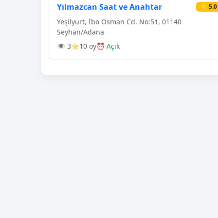
Yılmazcan Saat ve Anahtar
⭐ 5.0
Yeşilyurt, İbo Osman Cd. No:51, 01140
Seyhan/Adana
👁 3
⭐10 oy
⏰ Açık