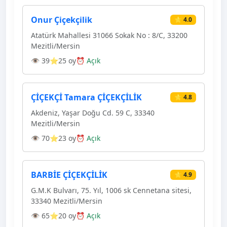
Onur Çiçekçilik
⭐ 4.0
Atatürk Mahallesi 31066 Sokak No : 8/C, 33200
Mezitli/Mersin
👁 39
⭐25 oy
⏰ Açık
ÇİÇEKÇİ Tamara ÇİÇEKÇİLİK
⭐ 4.8
Akdeniz, Yaşar Doğu Cd. 59 C, 33340
Mezitli/Mersin
👁 70
⭐23 oy
⏰ Açık
BARBİE ÇİÇEKÇİLİK
⭐ 4.9
G.M.K Bulvarı, 75. Yıl, 1006 sk Cennetana sitesi,
33340 Mezitli/Mersin
👁 65
⭐20 oy
⏰ Açık