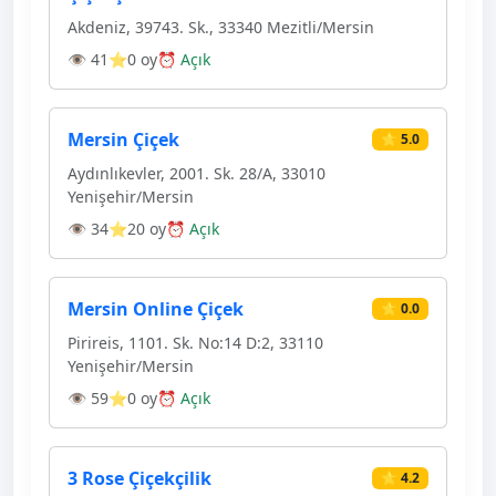
Akdeniz, 39743. Sk., 33340 Mezitli/Mersin
👁 41
⭐0 oy
⏰ Açık
Mersin Çiçek
⭐ 5.0
Aydınlıkevler, 2001. Sk. 28/A, 33010
Yenişehir/Mersin
👁 34
⭐20 oy
⏰ Açık
Mersin Online Çiçek
⭐ 0.0
Pirireis, 1101. Sk. No:14 D:2, 33110
Yenişehir/Mersin
👁 59
⭐0 oy
⏰ Açık
3 Rose Çiçekçilik
⭐ 4.2