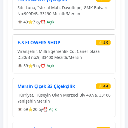
Site Luna, İstiklal Mah, Davultepe, GMK Bulvarı
No:909D/B, 33190 Mezitli/Mersin
👁 49
⭐7 oy
⏰ Açık
E.S FLOWERS SHOP
⭐ 5.0
Viranşehir, Milli Egemenlik Cd. Caner plaza
D:30/B no:9, 33400 Mezitli/Mersin
👁 39
⭐9 oy
⏰ Açık
Mersin Çiçek 33 Çiçekçilik
⭐ 4.4
Hürriyet, Hüseyin Okan Merzeci Blv 487/a, 33160
Yenişehir/Mersin
👁 69
⭐20 oy
⏰ Açık