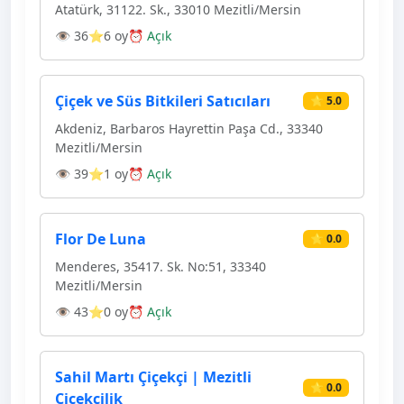
Atatürk, 31122. Sk., 33010 Mezitli/Mersin
👁 36
⭐6 oy
⏰ Açık
Çiçek ve Süs Bitkileri Satıcıları
⭐ 5.0
Akdeniz, Barbaros Hayrettin Paşa Cd., 33340
Mezitli/Mersin
👁 39
⭐1 oy
⏰ Açık
Flor De Luna
⭐ 0.0
Menderes, 35417. Sk. No:51, 33340
Mezitli/Mersin
👁 43
⭐0 oy
⏰ Açık
Sahil Martı Çiçekçi | Mezitli
⭐ 0.0
Çiçekçilik