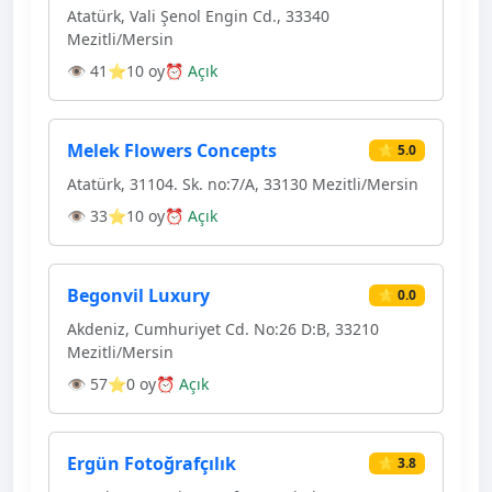
Atatürk, Vali Şenol Engin Cd., 33340
Mezitli/Mersin
👁 41
⭐10 oy
⏰ Açık
Melek Flowers Concepts
⭐ 5.0
Atatürk, 31104. Sk. no:7/A, 33130 Mezitli/Mersin
👁 33
⭐10 oy
⏰ Açık
Begonvil Luxury
⭐ 0.0
Akdeniz, Cumhuriyet Cd. No:26 D:B, 33210
Mezitli/Mersin
👁 57
⭐0 oy
⏰ Açık
Ergün Fotoğrafçılık
⭐ 3.8