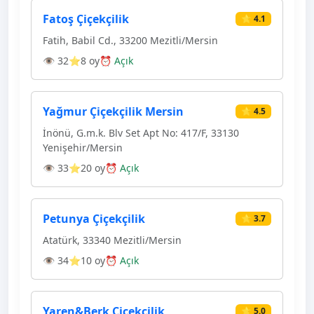
Fatoş Çiçekçilik
⭐ 4.1
Fatih, Babil Cd., 33200 Mezitli/Mersin
👁 32
⭐8 oy
⏰ Açık
Yağmur Çiçekçilik Mersin
⭐ 4.5
İnönü, G.m.k. Blv Set Apt No: 417/F, 33130
Yenişehir/Mersin
👁 33
⭐20 oy
⏰ Açık
Petunya Çiçekçilik
⭐ 3.7
Atatürk, 33340 Mezitli/Mersin
👁 34
⭐10 oy
⏰ Açık
Yaren&Berk Çiçekçilik
⭐ 5.0