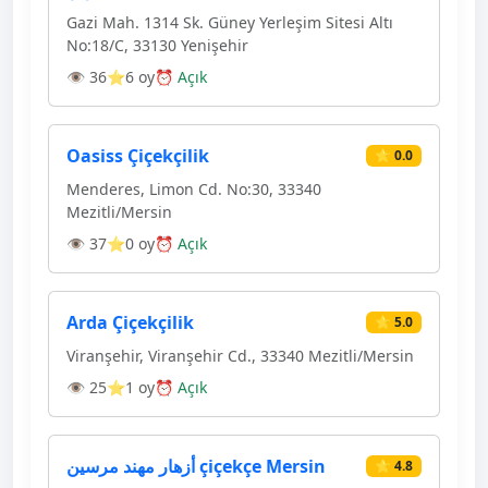
Gazi Mah. 1314 Sk. Güney Yerleşim Sitesi Altı
No:18/C, 33130 Yenişehir
👁 36
⭐6 oy
⏰ Açık
Oasiss Çiçekçilik
⭐ 0.0
Menderes, Limon Cd. No:30, 33340
Mezitli/Mersin
👁 37
⭐0 oy
⏰ Açık
Arda Çiçekçilik
⭐ 5.0
Viranşehir, Viranşehir Cd., 33340 Mezitli/Mersin
👁 25
⭐1 oy
⏰ Açık
أزهار مهند مرسين çiçekçe Mersin
⭐ 4.8