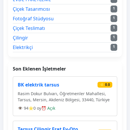
Çiçek Tasarımcısı
1
Fotoğraf Stüdyosu
1
Çiçek Teslimatı
1
Çilingir
1
Elektrikçi
1
Son Eklenen İşletmeler
BK elektrik tarsus
⭐ 0.0
Rasim Dokur Bulvarı, Öğretmenler Mahallesi,
Tarsus, Mersin, Akdeniz Bölgesi, 33440, Türkiye
👁 94
⭐0 oy
⏰ Açık
Tarsus Çilingir Erat Ev-Oto