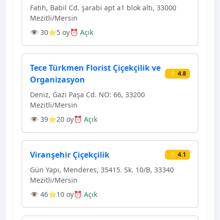
Fatih, Babil Cd. şarabi apt a1 blok altı, 33000
Mezitli/Mersin
👁 30
⭐5 oy
⏰ Açık
Tece Türkmen Florist Çiçekçilik ve
⭐ 4.8
Organizasyon
Deniz, Gazi Paşa Cd. NO: 66, 33200
Mezitli/Mersin
👁 39
⭐20 oy
⏰ Açık
Viranşehir Çiçekçilik
⭐ 4.1
Gün Yapı, Menderes, 35415. Sk. 10/B, 33340
Mezitli/Mersin
👁 46
⭐10 oy
⏰ Açık