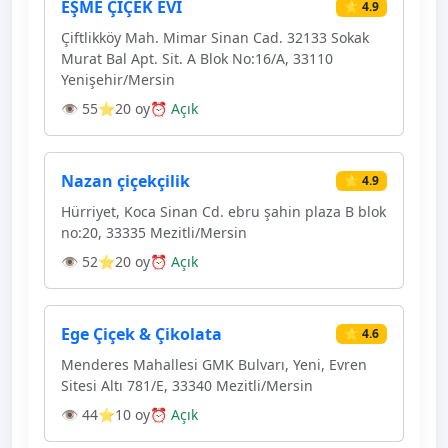
EŞME ÇİÇEK EVİ
⭐ 4.9
Çiftlikköy Mah. Mimar Sinan Cad. 32133 Sokak
Murat Bal Apt. Sit. A Blok No:16/A, 33110
Yenişehir/Mersin
👁 55
⭐20 oy
⏰ Açık
Nazan çiçekçilik
⭐ 4.9
Hürriyet, Koca Sinan Cd. ebru şahin plaza B blok
no:20, 33335 Mezitli/Mersin
👁 52
⭐20 oy
⏰ Açık
Ege Çiçek & Çikolata
⭐ 4.6
Menderes Mahallesi GMK Bulvarı, Yeni, Evren
Sitesi Altı 781/E, 33340 Mezitli/Mersin
👁 44
⭐10 oy
⏰ Açık