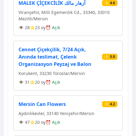
MALEK ÇİÇEKCİLİK أزهار مالك
⭐ 4.6
Viranşehir, Milli Egemenlik Cd., 33340, 33010
Mezitli/Mersin
👁 28
⭐23 oy
⏰ Açık
Cennet Çiçekçilik, 7/24 Açık,
Anında teslimat, Çelenk
⭐ 5.0
Organizasyon Peyzaj ve Balon
Korukent, 33230 Toroslar/Mersin
👁 31
⭐20 oy
⏰ Açık
Mersin Can Flowers
⭐ 4.2
Aydınlıkevler, 33140 Yenişehir/Mersin
👁 47
⭐20 oy
⏰ Açık