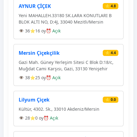
AYNUR ÇİÇEK
⭐ 4.8
Yeni MAHALLEH.33180 SK.LARA KONUTLARI B
BLOK ALTI NO, D:4J, 33040 Mezitli/Mersin
👁 36
⭐16 oy
⏰ Açık
Mersin Çiçekçilik
⭐ 4.4
Gazi Mah. Güney Yerleşim Sitesi C Blok D:18/c,
Muğdat Cami Karşısı, Gazi, 33130 Yenişehir
👁 38
⭐25 oy
⏰ Açık
Lilyum Çiçek
⭐ 0.0
Kültür, 4302. Sk., 33010 Akdeniz/Mersin
👁 28
⭐0 oy
⏰ Açık