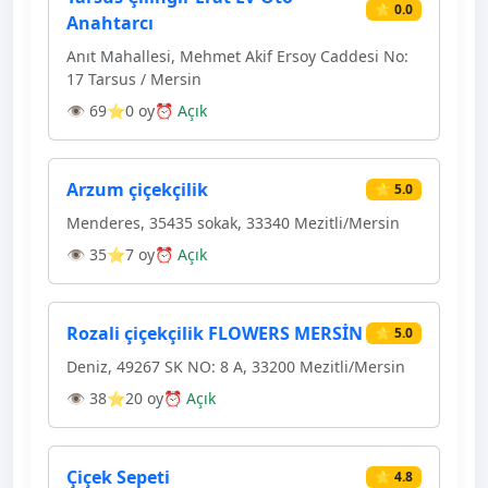
⭐ 0.0
Anahtarcı
Anıt Mahallesi, Mehmet Akif Ersoy Caddesi No:
17 Tarsus / Mersin
👁 69
⭐0 oy
⏰ Açık
Arzum çiçekçilik
⭐ 5.0
Menderes, 35435 sokak, 33340 Mezitli/Mersin
👁 35
⭐7 oy
⏰ Açık
Rozali çiçekçilik FLOWERS MERSİN
⭐ 5.0
Deniz, 49267 SK NO: 8 A, 33200 Mezitli/Mersin
👁 38
⭐20 oy
⏰ Açık
Çiçek Sepeti
⭐ 4.8