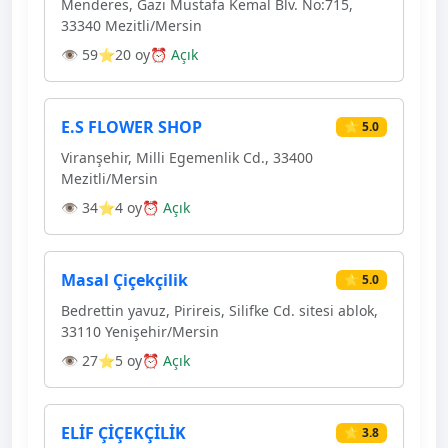
Menderes, Gazi Mustafa Kemal Blv. No:715,
33340 Mezitli/Mersin
👁 59
⭐20 oy
⏰ Açık
E.S FLOWER SHOP
⭐ 5.0
Viranşehir, Milli Egemenlik Cd., 33400
Mezitli/Mersin
👁 34
⭐4 oy
⏰ Açık
Masal Çiçekçilik
⭐ 5.0
Bedrettin yavuz, Pirireis, Silifke Cd. sitesi ablok,
33110 Yenişehir/Mersin
👁 27
⭐5 oy
⏰ Açık
ELİF ÇİÇEKÇİLİK
⭐ 3.8