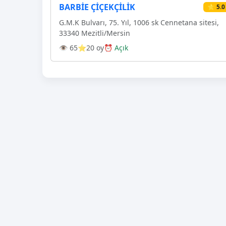
BARBİE ÇİÇEKÇİLİK
⭐ 5.0
G.M.K Bulvarı, 75. Yıl, 1006 sk Cennetana sitesi,
33340 Mezitli/Mersin
👁 65
⭐20 oy
⏰ Açık