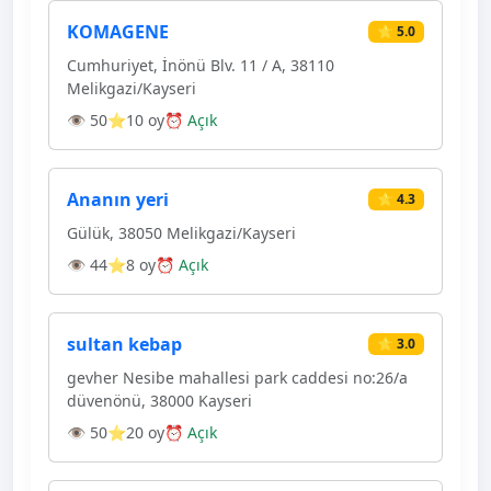
KOMAGENE
⭐ 5.0
Cumhuriyet, İnönü Blv. 11 / A, 38110
Melikgazi/Kayseri
👁 50
⭐10 oy
⏰ Açık
Ananın yeri
⭐ 4.3
Gülük, 38050 Melikgazi/Kayseri
👁 44
⭐8 oy
⏰ Açık
sultan kebap
⭐ 3.0
gevher Nesibe mahallesi park caddesi no:26/a
düvenönü, 38000 Kayseri
👁 50
⭐20 oy
⏰ Açık