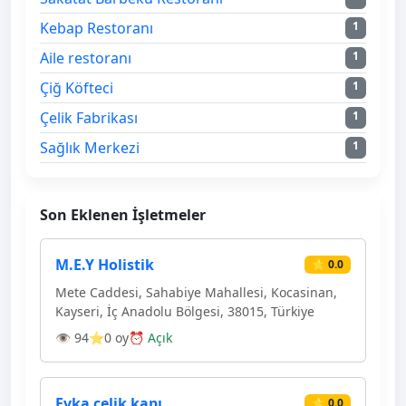
Kebap Restoranı
1
Aile restoranı
1
Çiğ Köfteci
1
Çelik Fabrikası
1
Sağlık Merkezi
1
Son Eklenen İşletmeler
M.E.Y Holistik
⭐ 0.0
Mete Caddesi, Sahabiye Mahallesi, Kocasinan,
Kayseri, İç Anadolu Bölgesi, 38015, Türkiye
👁 94
⭐0 oy
⏰ Açık
Evka çelik kapı
⭐ 0.0