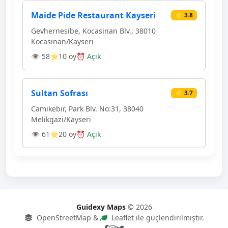
Maide Pide Restaurant Kayseri
⭐ 3.8
Gevhernesibe, Kocasinan Blv., 38010
Kocasinan/Kayseri
👁 58
⭐10 oy
⏰ Açık
Sultan Sofrası
⭐ 3.7
Camikebir, Park Blv. No:31, 38040
Melikgazi/Kayseri
👁 61
⭐20 oy
⏰ Açık
Guidexy Maps
© 2026
OpenStreetMap &
Leaflet ile güçlendirilmiştir.