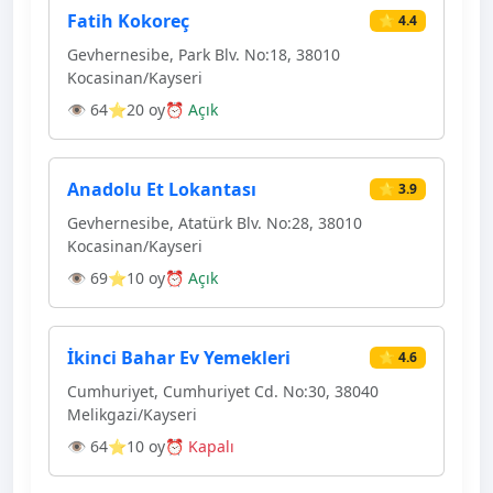
Fatih Kokoreç
⭐ 4.4
Gevhernesibe, Park Blv. No:18, 38010
Kocasinan/Kayseri
👁 64
⭐20 oy
⏰ Açık
Anadolu Et Lokantası
⭐ 3.9
Gevhernesibe, Atatürk Blv. No:28, 38010
Kocasinan/Kayseri
👁 69
⭐10 oy
⏰ Açık
İkinci Bahar Ev Yemekleri
⭐ 4.6
Cumhuriyet, Cumhuriyet Cd. No:30, 38040
Melikgazi/Kayseri
👁 64
⭐10 oy
⏰ Kapalı