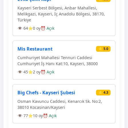
Kayseri Serbest Bölgesi, Anbar Mahallesi,
Melikgazi, Kayseri, İç Anadolu Bölgesi, 38170,
Türkiye
👁 64
⭐0 oy
⏰ Açık
Mis Restaurant
⭐ 5.0
Cumhuriyet Mahallesi Tennuri Caddesi
Cumhuriyet İş Hanı Kat:10, Kayseri, 38000
👁 45
⭐2 oy
⏰ Açık
Big Chefs - Kayseri Şubesi
⭐ 4.3
Osman Kavuncu Caddesi, Kenarcık Sk. No:2,
38010 Kocasinan/Kayseri
👁 77
⭐10 oy
⏰ Açık