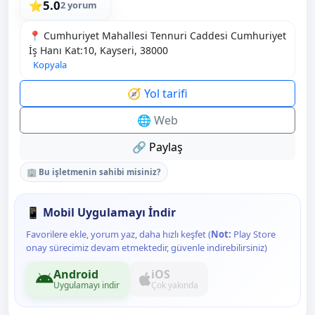
5.0
⭐
2 yorum
📍 Cumhuriyet Mahallesi Tennuri Caddesi Cumhuriyet
İş Hanı Kat:10, Kayseri, 38000
Kopyala
🧭 Yol tarifi
🌐 Web
🔗 Paylaş
🏢 Bu işletmenin sahibi misiniz?
📱 Mobil Uygulamayı İndir
Favorilere ekle, yorum yaz, daha hızlı keşfet (
Not:
Play Store
onay sürecimiz devam etmektedir, güvenle indirebilirsiniz)
Android
iOS
Uygulamayı indir
Çok yakında