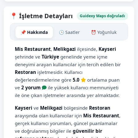
📍 İşletme Detayları
Guidexy Maps doğruladı
📌 Hakkında
🕒 Saatler
⏰ Yoğunluk
🗺️ H
Mis Restaurant
,
Melikgazi
ilçesinde,
Kayseri
şehrinde ve
Türkiye
genelinde yeme içme
deneyimi arayan kullanıcılar için tercih edilen bir
Restoran
işletmesidir. Kullanıcı
değerlendirmelerine göre
5.0
ortalama puan
ve
2 yorum
ile yüksek kullanıcı memnuniyeti
ile öne çıkan işletmeler arasında yer almaktadır.
Kayseri
ve
Melikgazi
bölgesinde
Restoran
arayışında olan kullanıcılar için
Mis Restaurant
,
gerçek kullanıcı yorumları, güncel puanlamalar
ve doğrulanmış bilgiler ile
güvenilir bir