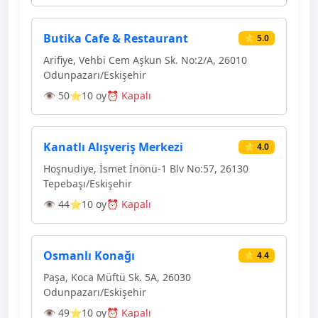
Butika Cafe & Restaurant
⭐ 5.0
Arifiye, Vehbi Cem Aşkun Sk. No:2/A, 26010
Odunpazarı/Eskişehir
👁 50
⭐10 oy
⏰ Kapalı
Kanatlı Alışveriş Merkezi
⭐ 4.0
Hoşnudiye, İsmet İnönü-1 Blv No:57, 26130
Tepebaşı/Eskişehir
👁 44
⭐10 oy
⏰ Kapalı
Osmanlı Konağı
⭐ 4.4
Paşa, Koca Müftü Sk. 5A, 26030
Odunpazarı/Eskişehir
👁 49
⭐10 oy
⏰ Kapalı