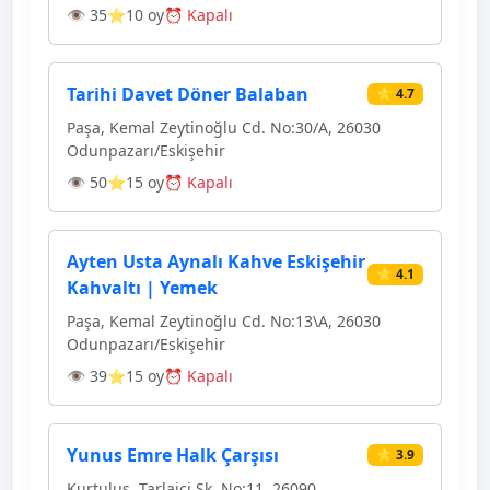
👁 35
⭐10 oy
⏰ Kapalı
Tarihi Davet Döner Balaban
⭐ 4.7
Paşa, Kemal Zeytinoğlu Cd. No:30/A, 26030
Odunpazarı/Eskişehir
👁 50
⭐15 oy
⏰ Kapalı
Ayten Usta Aynalı Kahve Eskişehir
⭐ 4.1
Kahvaltı | Yemek
Paşa, Kemal Zeytinoğlu Cd. No:13\A, 26030
Odunpazarı/Eskişehir
👁 39
⭐15 oy
⏰ Kapalı
Yunus Emre Halk Çarşısı
⭐ 3.9
Kurtuluş, Tarlaiçi Sk. No:11, 26090