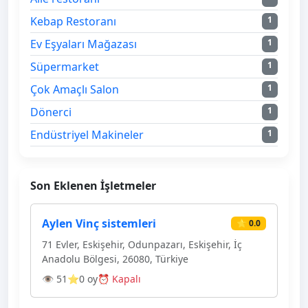
Kebap Restoranı
1
Ev Eşyaları Mağazası
1
Süpermarket
1
Çok Amaçlı Salon
1
Dönerci
1
Endüstriyel Makineler
1
Son Eklenen İşletmeler
Aylen Vinç sistemleri
⭐ 0.0
71 Evler, Eskişehir, Odunpazarı, Eskişehir, İç
Anadolu Bölgesi, 26080, Türkiye
👁 51
⭐0 oy
⏰ Kapalı