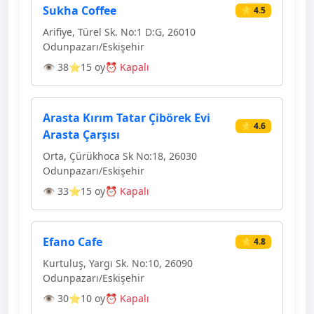
Sukha Coffee
⭐ 4.5
Arifiye, Türel Sk. No:1 D:G, 26010
Odunpazarı/Eskişehir
👁 38
⭐15 oy
⏰ Kapalı
Arasta Kırım Tatar Çibörek Evi
⭐ 4.6
Arasta Çarşısı
Orta, Çürükhoca Sk No:18, 26030
Odunpazarı/Eskişehir
👁 33
⭐15 oy
⏰ Kapalı
Efano Cafe
⭐ 4.8
Kurtuluş, Yargı Sk. No:10, 26090
Odunpazarı/Eskişehir
👁 30
⭐10 oy
⏰ Kapalı