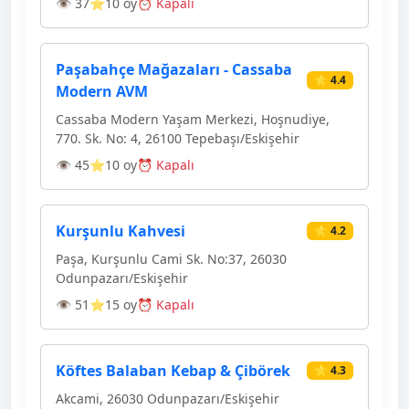
👁 37
⭐10 oy
⏰ Kapalı
Paşabahçe Mağazaları - Cassaba
⭐ 4.4
Modern AVM
Cassaba Modern Yaşam Merkezi, Hoşnudiye,
770. Sk. No: 4, 26100 Tepebaşı/Eskişehir
👁 45
⭐10 oy
⏰ Kapalı
Kurşunlu Kahvesi
⭐ 4.2
Paşa, Kurşunlu Cami Sk. No:37, 26030
Odunpazarı/Eskişehir
👁 51
⭐15 oy
⏰ Kapalı
Köftes Balaban Kebap & Çibörek
⭐ 4.3
Akcami, 26030 Odunpazarı/Eskişehir