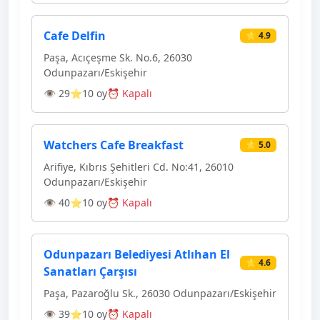
Cafe Delfin
⭐ 4.9
Paşa, Acıçeşme Sk. No.6, 26030
Odunpazarı/Eskişehir
👁 29
⭐10 oy
⏰ Kapalı
Watchers Cafe Breakfast
⭐ 5.0
Arifiye, Kıbrıs Şehitleri Cd. No:41, 26010
Odunpazarı/Eskişehir
👁 40
⭐10 oy
⏰ Kapalı
Odunpazarı Belediyesi Atlıhan El
⭐ 4.6
Sanatları Çarşısı
Paşa, Pazaroğlu Sk., 26030 Odunpazarı/Eskişehir
👁 39
⭐10 oy
⏰ Kapalı