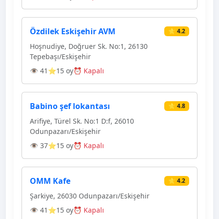
Özdilek Eskişehir AVM
⭐ 4.2
Hoşnudiye, Doğruer Sk. No:1, 26130
Tepebaşı/Eskişehir
👁 41
⭐15 oy
⏰ Kapalı
Babino şef lokantası
⭐ 4.8
Arifiye, Türel Sk. No:1 D:f, 26010
Odunpazarı/Eskişehir
👁 37
⭐15 oy
⏰ Kapalı
OMM Kafe
⭐ 4.2
Şarkiye, 26030 Odunpazarı/Eskişehir
👁 41
⭐15 oy
⏰ Kapalı