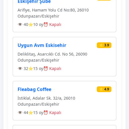
Eskişehir Şube
Arifiye, Hamam Yolu Cd No:80, 26010
Odunpazarı/Eskişehir
👁 40
⭐10 oy
⏰ Kapalı
Uygun Avm Eskisehir
⭐ 3.9
Deliklitaş, Asarcıklı Cd. No 56, 26090
Odunpazarı/Eskişehir
👁 32
⭐15 oy
⏰ Kapalı
Fleabag Coffee
⭐ 4.9
İstiklal, Adalar Sk. 32/a, 26010
Odunpazarı/Eskişehir
👁 44
⭐15 oy
⏰ Kapalı