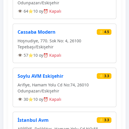
Odunpazarı/Eskişehir
👁 64
⭐10 oy
⏰ Kapalı
Cassaba Modern
⭐ 4.5
Hoşnudiye, 770. Sok No: 4, 26100
Tepebaşı/Eskişehir
👁 57
⭐10 oy
⏰ Kapalı
Soylu AVM Eskişehir
⭐ 3.3
Arifiye, Hamam Yolu Cd No:74, 26010
Odunpazarı/Eskişehir
👁 30
⭐10 oy
⏰ Kapalı
İstanbul Avm
⭐ 3.3
ARİFİYE, Deliklitaş, Hamam Yolu Cd NO:55,