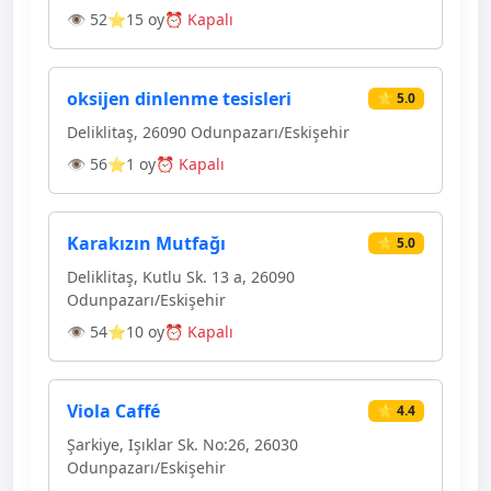
👁 52
⭐15 oy
⏰ Kapalı
oksijen dinlenme tesisleri
⭐ 5.0
Deliklitaş, 26090 Odunpazarı/Eskişehir
👁 56
⭐1 oy
⏰ Kapalı
Karakızın Mutfağı
⭐ 5.0
Deliklitaş, Kutlu Sk. 13 a, 26090
Odunpazarı/Eskişehir
👁 54
⭐10 oy
⏰ Kapalı
Viola Caffé
⭐ 4.4
Şarkiye, Işıklar Sk. No:26, 26030
Odunpazarı/Eskişehir