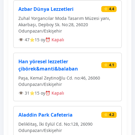
Azbar Dünya Lezzetleri
⭐ 4.4
Zuhal Yorgancılar Moda Tasarım Müzesi yanı,
Akarbaşı, Depboy Sk. No:28, 26020
Odunpazarı/Eskişehir
👁 47
⭐15 oy
⏰ Kapalı
Han yöresel lezzetler
⭐ 4.1
çibörek&manti&balaban
Paşa, Kemal Zeytinoğlu Cd. no:46, 26060
Odunpazarı/Eskişehir
👁 31
⭐15 oy
⏰ Kapalı
Aladdin Park Cafeteria
⭐ 4.2
Deliklitaş, İki Eylül Cd. No:128, 26090
Odunpazarı/Eskişehir