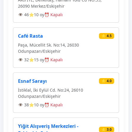
26090 Merkez/Eskişehir
👁 46
⭐10 oy
⏰ Kapalı
Café Rasta
⭐ 4.5
Paşa, Mücellit Sk. No:14, 26030
Odunpazarı/Eskişehir
👁 32
⭐15 oy
⏰ Kapalı
Esnaf Sarayı
⭐ 4.0
İstiklal, İki Eylül Cd. No:24, 26010
Odunpazarı/Eskişehir
👁 38
⭐10 oy
⏰ Kapalı
Yiğit Alışveriş Merkezleri -
⭐ 3.0