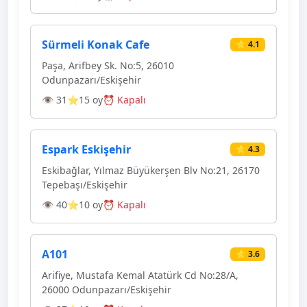
Sürmeli Konak Cafe
⭐ 4.1
Paşa, Arifbey Sk. No:5, 26010
Odunpazarı/Eskişehir
👁 31
⭐15 oy
⏰ Kapalı
Espark Eskişehir
⭐ 4.3
Eskibağlar, Yılmaz Büyükerşen Blv No:21, 26170
Tepebaşı/Eskişehir
👁 40
⭐10 oy
⏰ Kapalı
A101
⭐ 3.6
Arifiye, Mustafa Kemal Atatürk Cd No:28/A,
26000 Odunpazarı/Eskişehir