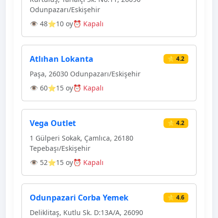
Odunpazarı/Eskişehir
👁 48
⭐10 oy
⏰ Kapalı
Atlıhan Lokanta
⭐ 4.2
Paşa, 26030 Odunpazarı/Eskişehir
👁 60
⭐15 oy
⏰ Kapalı
Vega Outlet
⭐ 4.2
1 Gülperi Sokak, Çamlıca, 26180
Tepebaşı/Eskişehir
👁 52
⭐15 oy
⏰ Kapalı
Odunpazari Corba Yemek
⭐ 4.6
Deliklitaş, Kutlu Sk. D:13A/A, 26090