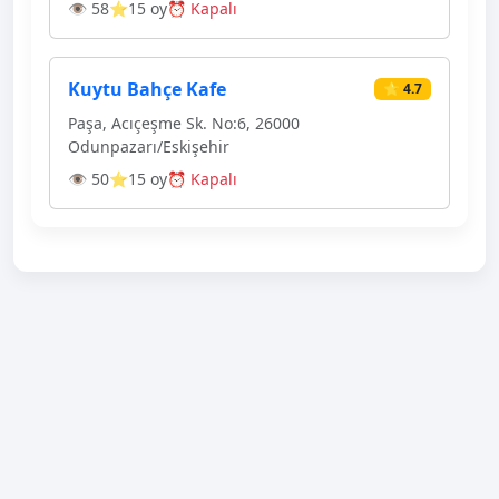
👁 58
⭐15 oy
⏰ Kapalı
Kuytu Bahçe Kafe
⭐ 4.7
Paşa, Acıçeşme Sk. No:6, 26000
Odunpazarı/Eskişehir
👁 50
⭐15 oy
⏰ Kapalı