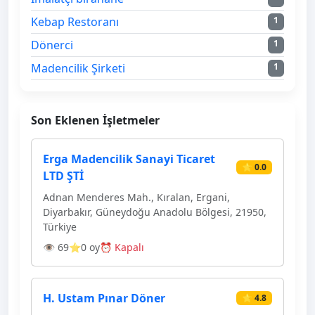
Kebap Restoranı
1
Dönerci
1
Madencilik Şirketi
1
Son Eklenen İşletmeler
Erga Madencilik Sanayi Ticaret
⭐ 0.0
LTD ŞTİ
Adnan Menderes Mah., Kıralan, Ergani,
Diyarbakır, Güneydoğu Anadolu Bölgesi, 21950,
Türkiye
👁 69
⭐0 oy
⏰ Kapalı
H. Ustam Pınar Döner
⭐ 4.8