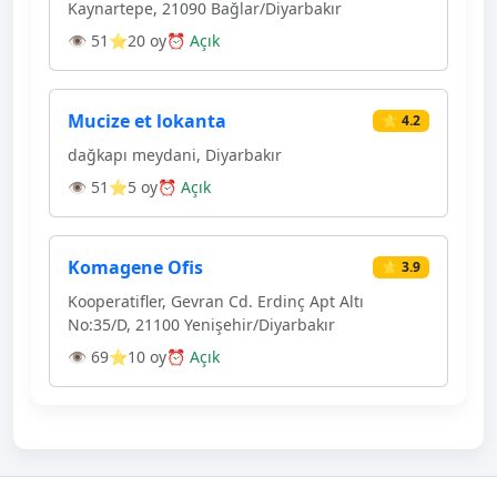
Kaynartepe, 21090 Bağlar/Diyarbakır
👁 51
⭐20 oy
⏰ Açık
Mucize et lokanta
⭐ 4.2
dağkapı meydani, Diyarbakır
👁 51
⭐5 oy
⏰ Açık
Komagene Ofis
⭐ 3.9
Kooperatifler, Gevran Cd. Erdinç Apt Altı
No:35/D, 21100 Yenişehir/Diyarbakır
👁 69
⭐10 oy
⏰ Açık