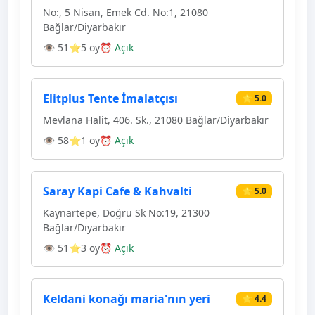
No:, 5 Nisan, Emek Cd. No:1, 21080
Bağlar/Diyarbakır
👁 51
⭐5 oy
⏰ Açık
Elitplus Tente İmalatçısı
⭐ 5.0
Mevlana Halit, 406. Sk., 21080 Bağlar/Diyarbakır
👁 58
⭐1 oy
⏰ Açık
Saray Kapi Cafe & Kahvalti
⭐ 5.0
Kaynartepe, Doğru Sk No:19, 21300
Bağlar/Diyarbakır
👁 51
⭐3 oy
⏰ Açık
Keldani konağı maria'nın yeri
⭐ 4.4