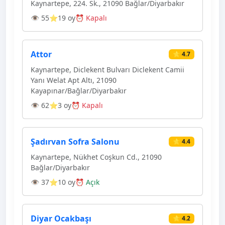
Kaynartepe, 224. Sk., 21090 Bağlar/Diyarbakır
👁 55
⭐19 oy
⏰ Kapalı
Attor
⭐ 4.7
Kaynartepe, Diclekent Bulvarı Diclekent Camii
Yanı Welat Apt Altı, 21090
Kayapınar/Bağlar/Diyarbakır
👁 62
⭐3 oy
⏰ Kapalı
Şadırvan Sofra Salonu
⭐ 4.4
Kaynartepe, Nükhet Coşkun Cd., 21090
Bağlar/Diyarbakır
👁 37
⭐10 oy
⏰ Açık
Diyar Ocakbaşı
⭐ 4.2