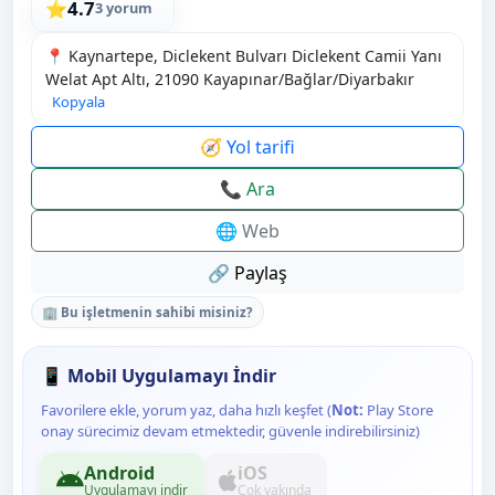
4.7
⭐
3 yorum
📍 Kaynartepe, Diclekent Bulvarı Diclekent Camii Yanı
Welat Apt Altı, 21090 Kayapınar/Bağlar/Diyarbakır
Kopyala
🧭 Yol tarifi
📞 Ara
🌐 Web
🔗 Paylaş
🏢 Bu işletmenin sahibi misiniz?
📱 Mobil Uygulamayı İndir
Favorilere ekle, yorum yaz, daha hızlı keşfet (
Not:
Play Store
onay sürecimiz devam etmektedir, güvenle indirebilirsiniz)
Android
iOS
Uygulamayı indir
Çok yakında