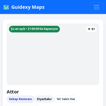
🗺️
Guidexy Maps
Şu an açık • 21:00:00’da kapanıyor
👁 61
Attor
Kebap Restoranı
Diyarbakır
Tel: Sabit Hat