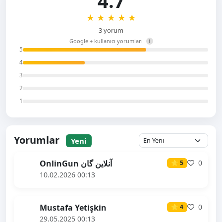
4.7
★
★
★
★
★
3 yorum
Google + kullanıcı yorumları
i
5
4
3
2
1
Yorumlar
Yeni
OnlinGun آنلاین گان
0
⭐ 5
10.02.2026 00:13
Mustafa Yetişkin
0
⭐ 4
29.05.2025 00:13