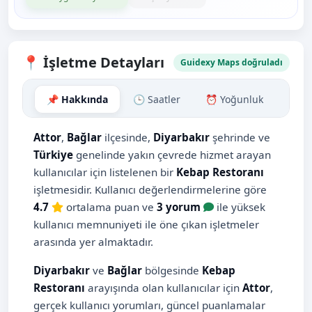
📍 İşletme Detayları
Guidexy Maps doğruladı
📌 Hakkında
🕒 Saatler
⏰ Yoğunluk
🗺️ H
Attor
,
Bağlar
ilçesinde,
Diyarbakır
şehrinde ve
Türkiye
genelinde yakın çevrede hizmet arayan
kullanıcılar için listelenen bir
Kebap Restoranı
işletmesidir. Kullanıcı değerlendirmelerine göre
4.7
ortalama puan ve
3 yorum
ile yüksek
kullanıcı memnuniyeti ile öne çıkan işletmeler
arasında yer almaktadır.
Diyarbakır
ve
Bağlar
bölgesinde
Kebap
Restoranı
arayışında olan kullanıcılar için
Attor
,
gerçek kullanıcı yorumları, güncel puanlamalar