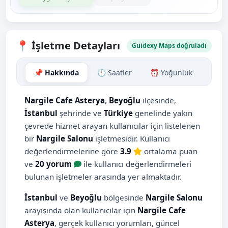
📍 İşletme Detayları
Guidexy Maps doğruladı
📌 Hakkında
🕒 Saatler
⏰ Yoğunluk
🗺️ H
Nargile Cafe Asterya
,
Beyoğlu
ilçesinde,
İstanbul
şehrinde ve
Türkiye
genelinde yakın
çevrede hizmet arayan kullanıcılar için listelenen
bir
Nargile Salonu
işletmesidir. Kullanıcı
değerlendirmelerine göre
3.9
ortalama puan
ve
20 yorum
ile kullanıcı değerlendirmeleri
bulunan işletmeler arasında yer almaktadır.
İstanbul
ve
Beyoğlu
bölgesinde
Nargile Salonu
arayışında olan kullanıcılar için
Nargile Cafe
Asterya
, gerçek kullanıcı yorumları, güncel