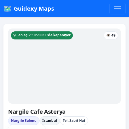
🗺️
Guidexy Maps
Şu an açık • 05:00:00’da kapanıyor
👁 49
Nargile Cafe Asterya
Nargile Salonu
İstanbul
Tel: Sabit Hat