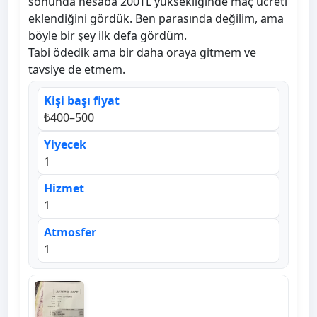
sonunda hesaba 200TL yüksekliğinde maç ücreti
eklendiğini gördük. Ben parasında değilim, ama
böyle bir şey ilk defa gördüm.
Tabi ödedik ama bir daha oraya gitmem ve
tavsiye de etmem.
Kişi başı fiyat
₺400–500
Yiyecek
1
Hizmet
1
Atmosfer
1