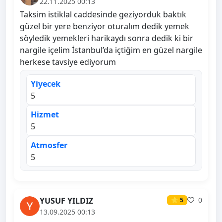
22.11.2025 00:13
Taksim istiklal caddesinde geziyorduk baktık
güzel bir yere benziyor oturalım dedik yemek
söyledik yemekleri harikaydı sonra dedik ki bir
nargile içelim İstanbul’da içtiğim en güzel nargile
herkese tavsiye ediyorum
Yiyecek
5
Hizmet
5
Atmosfer
5
YUSUF YILDIZ
0
⭐ 5
13.09.2025 00:13