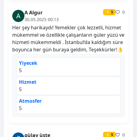
A Algur
0
⭐ 5
30.05.2025 00:13
Her şey harikaydı! Yemekler çok lezzetli, hizmet
mükemmel ve özellikle çalışanların güler yüzü ve
hizmeti mükemmeldi . İstanbul’da kaldığım süre
boyunca her gün buraya geldim, Teşekkürler!👌
Yiyecek
5
Hizmet
5
Atmosfer
5
gùlay ùste
0
⭐ 5