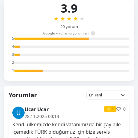
3.9
★
★
★
★
★
20 yorum
Google + kullanıcı yorumları
i
5
4
3
2
1
Yorumlar
Ucar Ucar
0
⭐ 1
28.11.2025 00:13
Kendi ülkemizde kendi vatanımızda bir çay bile
içemedik TÜRK olduğumuz için bize servis