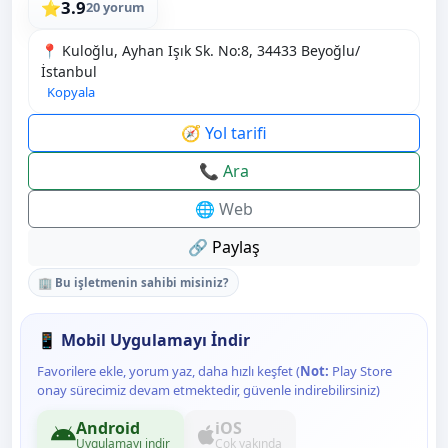
3.9
⭐
20 yorum
📍 Kuloğlu, Ayhan Işık Sk. No:8, 34433 Beyoğlu/
İstanbul
Kopyala
🧭 Yol tarifi
📞 Ara
🌐 Web
🔗 Paylaş
🏢 Bu işletmenin sahibi misiniz?
📱 Mobil Uygulamayı İndir
Favorilere ekle, yorum yaz, daha hızlı keşfet (
Not:
Play Store
onay sürecimiz devam etmektedir, güvenle indirebilirsiniz)
Android
iOS
Uygulamayı indir
Çok yakında