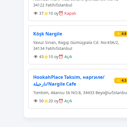
34122 Fatih/İstanbul
👁 37
⭐10 oy
⏰ Kapalı
Köşk Nargile
⭐ 4.8
Yavuz Sinan, Ragıp Gümüşpala Cd. No:43A/2,
34134 Fatih/İstanbul
👁 43
⭐10 oy
⏰ Açık
HookahPlace Taksim, наргиле/
⭐ 4.3
نارجيلة/Nargile Cafe
Tomtom, Akansu Sk NO:8, 34433 Beyoğlu/İstanbu
👁 50
⭐20 oy
⏰ Açık