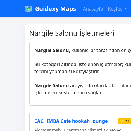
🗺️
Guidexy Maps
Anasayfa
Keşfet
Nargile Salonu İşletmeleri
Nargile Salonu
, kullanıcılar tarafından en 
Bu kategori altında listelenen işletmeler; ku
tercihi yapmanızı kolaylaştırır.
Nargile Salonu
arayışında olan kullanıcılar 
işletmeleri keşfetmenizi sağlar.
CACHIMBA Cafe hookah lounge
⭐ 5.0
Alemdar mah. Ticarethane çikmazi sk. No:4c,