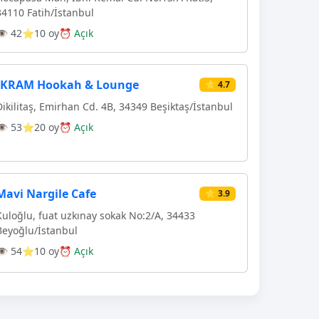
34110 Fatih/İstanbul
👁 42
⭐10 oy
⏰ Açık
İKRAM Hookah & Lounge
⭐ 4.7
Dikilitaş, Emirhan Cd. 4B, 34349 Beşiktaş/İstanbul
👁 53
⭐20 oy
⏰ Açık
Mavi Nargile Cafe
⭐ 3.9
Kuloğlu, fuat uzkınay sokak No:2/A, 34433
Beyoğlu/İstanbul
👁 54
⭐10 oy
⏰ Açık