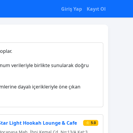
Giriş Yap
Kayıt Ol
oplar.
konum verileriyle birlikte sunularak doğru
imlerine dayalı içerikleriyle öne çıkan
Star Light Hookah Lounge & Cafe
⭐ 5.0
Hocapasa Mah, İbni Kemal Cd. No:13/A Kat:3,