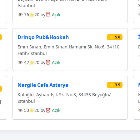
İstanbul
👁 76
⭐20 oy
⏰ Açık
Dringo Pub&Hookah
⭐ 5.0
Emin Sinan, Emin Sinan Hamamı Sk. No:6, 34110
Fatih/İstanbul
👁 42
⭐20 oy
⏰ Açık
Nargile Cafe Asterya
⭐ 3.9
Kuloğlu, Ayhan Işık Sk. No:8, 34433 Beyoğlu/
İstanbul
l
👁 50
⭐20 oy
⏰ Açık