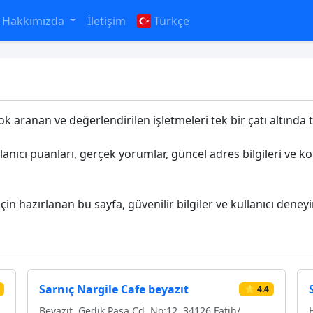
Hakkımızda
İletişim
Türkçe
çok aranan ve değerlendirilen işletmeleri tek bir çatı altında t
llanıcı puanları, gerçek yorumlar, güncel adres bilgileri ve 
için hazırlanan bu sayfa, güvenilir bilgiler ve kullanıcı deney
Sarnıç Nargile Cafe beyazıt
⭐ 4.4
Beyazıt, Gedik Paşa Cd. No:12, 34126 Fatih/