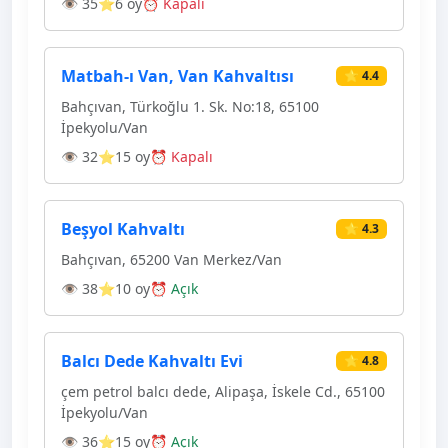
👁 35
⭐6 oy
⏰ Kapalı
Matbah-ı Van, Van Kahvaltısı
⭐ 4.4
Bahçıvan, Türkoğlu 1. Sk. No:18, 65100
İpekyolu/Van
👁 32
⭐15 oy
⏰ Kapalı
Beşyol Kahvaltı
⭐ 4.3
Bahçıvan, 65200 Van Merkez/Van
👁 38
⭐10 oy
⏰ Açık
Balcı Dede Kahvaltı Evi
⭐ 4.8
çem petrol balcı dede, Alipaşa, İskele Cd., 65100
İpekyolu/Van
👁 36
⭐15 oy
⏰ Açık