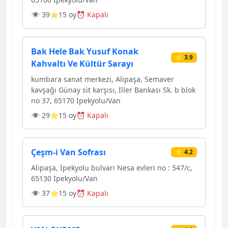
👁 39
⭐15 oy
⏰ Kapalı
Bak Hele Bak Yusuf Konak
⭐ 3.9
Kahvaltı Ve Kültür Sarayı
kumbara sanat merkezi, Alipaşa, Semaver
kavşağı Günay sit karşısı, İller Bankası Sk. b blok
no 37, 65170 İpekyolu/Van
👁 29
⭐15 oy
⏰ Kapalı
Çeşm-i Van Sofrası
⭐ 4.2
Alipaşa, İpekyolu bulvarı Nesa evleri no : 547/c,
65130 İpekyolu/Van
👁 37
⭐15 oy
⏰ Kapalı