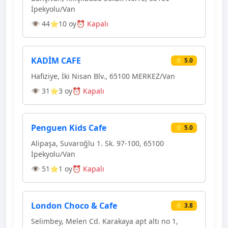
İpekyolu/Van
👁 44
⭐10 oy
⏰ Kapalı
KADİM CAFE
⭐ 5.0
Hafiziye, İki Nisan Blv., 65100 MERKEZ/Van
👁 31
⭐3 oy
⏰ Kapalı
Penguen Kids Cafe
⭐ 5.0
Alipaşa, Suvaroğlu 1. Sk. 97-100, 65100
İpekyolu/Van
👁 51
⭐1 oy
⏰ Kapalı
London Choco & Cafe
⭐ 3.8
Selimbey, Melen Cd. Karakaya apt altı no 1,