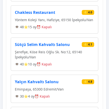
Chakless Restaurant
⭐ 4.0
Yöntem Koleji Yanı, Hafiziye, 65150 İpekyolu/Van
👁 48
⭐15 oy
⏰ Kapalı
Sütçü Selim Kahvaltı Salonu
⭐ 4.1
Şerefiye, Köse Reis Oğlu Sk. No:12, 65140
İpekyolu/Van
👁 40
⭐10 oy
⏰ Kapalı
Yalçın Kahvaltı Salonu
⭐ 4.8
Eminpaşa, 65300 Edremit/Van
👁 30
⭐4 oy
⏰ Kapalı