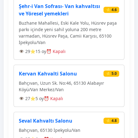
Şehr-i Van Sofrası- Van kahvaltısı
⭐ 4.6
ve Yöresel yemekleri
Buzhane Mahallesi, Eski Kale Yolu, Hüsrev paşa
parkı içinde yeni sahil yoluna 200 metre
varmadan, Hüsrev Paşa, Camii Karşısı, 65100
İpekyolu/Van
👁 29
⭐15 oy
⏰ Kapalı
Kervan Kahvalti Salonu
⭐ 5.0
Bahçıvan, Uzun Sk. No:46, 65130 Alabayır
Köyü/Van Merkez/Van
👁 27
⭐5 oy
⏰ Kapalı
Seval Kahvaltı Salonu
⭐ 4.8
Bahçıvan, 65130 İpekyolu/Van