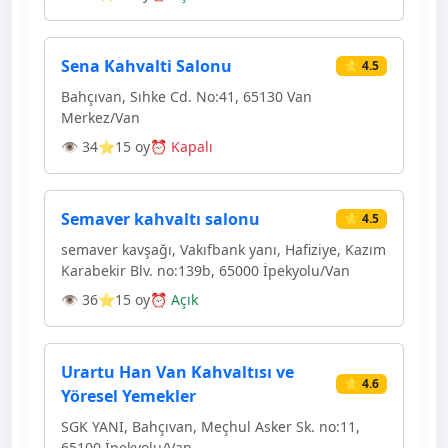
Sena Kahvalti Salonu
⭐ 4.5
Bahçıvan, Sıhke Cd. No:41, 65130 Van
Merkez/Van
👁 34
⭐15 oy
⏰ Kapalı
Semaver kahvaltı salonu
⭐ 4.5
semaver kavşağı, Vakıfbank yanı, Hafiziye, Kazım
Karabekir Blv. no:139b, 65000 İpekyolu/Van
👁 36
⭐15 oy
⏰ Açık
Urartu Han Van Kahvaltısı ve
⭐ 4.6
Yöresel Yemekler
SGK YANI, Bahçıvan, Meçhul Asker Sk. no:11,
65100 İpekyolu/Van