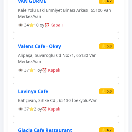
VAN GURME
⭐ 4.2
Kale Yolu Eski Emniyet Binası Arkası, 65100 Van
Merkez/Van
👁 34
⭐10 oy
⏰ Kapalı
Valens Cafe - Okey
⭐ 5.0
Alipaşa, Suvaroğlu Cd No:71, 65130 Van
Merkez/Van
👁 37
⭐1 oy
⏰ Kapalı
Lavinya Cafe
⭐ 5.0
Bahçıvan, Sıhke Cd., 65130 İpekyolu/Van
👁 37
⭐2 oy
⏰ Kapalı
Glacia Cafe Restaurant
⭐ 4.7