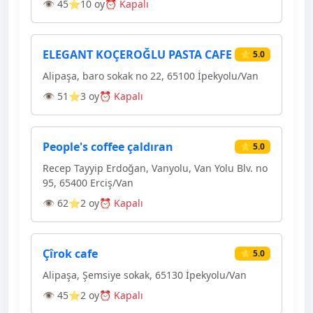
👁 45
⭐10 oy
⏰ Kapalı
ELEGANT KOÇEROĞLU PASTA CAFE
⭐ 5.0
Alipaşa, baro sokak no 22, 65100 İpekyolu/Van
👁 51
⭐3 oy
⏰ Kapalı
People's coffee çaldıran
⭐ 5.0
Recep Tayyip Erdoğan, Vanyolu, Van Yolu Blv. no
95, 65400 Erciş/Van
👁 62
⭐2 oy
⏰ Kapalı
Çîrok cafe
⭐ 5.0
Alipaşa, Şemsiye sokak, 65130 İpekyolu/Van
👁 45
⭐2 oy
⏰ Kapalı