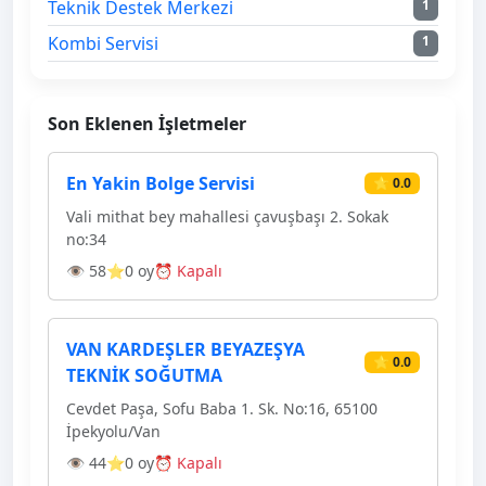
Teknik Destek Merkezi
1
Kombi Servisi
1
Son Eklenen İşletmeler
En Yakin Bolge Servisi
⭐ 0.0
Vali mithat bey mahallesi çavuşbaşı 2. Sokak
no:34
👁 58
⭐0 oy
⏰ Kapalı
VAN KARDEŞLER BEYAZEŞYA
⭐ 0.0
TEKNİK SOĞUTMA
Cevdet Paşa, Sofu Baba 1. Sk. No:16, 65100
İpekyolu/Van
👁 44
⭐0 oy
⏰ Kapalı