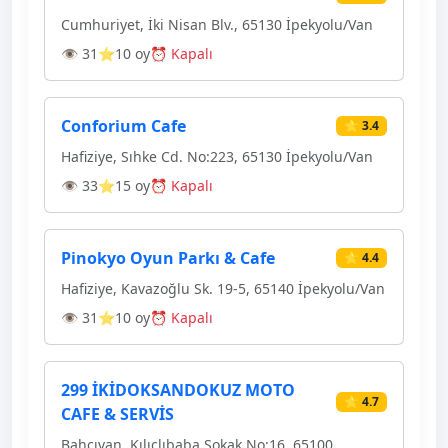
Cumhuriyet, İki Nisan Blv., 65130 İpekyolu/Van
👁 31
⭐10 oy
⏰ Kapalı
Conforium Cafe
⭐ 3.4
Hafiziye, Sıhke Cd. No:223, 65130 İpekyolu/Van
👁 33
⭐15 oy
⏰ Kapalı
Pinokyo Oyun Parkı & Cafe
⭐ 4.4
Hafiziye, Kavazoğlu Sk. 19-5, 65140 İpekyolu/Van
👁 31
⭐10 oy
⏰ Kapalı
299 İKİDOKSANDOKUZ MOTO
⭐ 4.7
CAFE & SERVİS
Bahçıvan, Kılıçlıbaba Sokak No:16, 65100