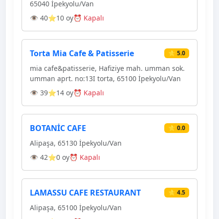
65040 İpekyolu/Van
👁 40
⭐10 oy
⏰ Kapalı
Torta Mia Cafe & Patisserie
⭐ 5.0
mia cafe&patisserie, Hafiziye mah. umman sok.
umman aprt. no:13I torta, 65100 İpekyolu/Van
👁 39
⭐14 oy
⏰ Kapalı
BOTANİC CAFE
⭐ 0.0
Alipaşa, 65130 İpekyolu/Van
👁 42
⭐0 oy
⏰ Kapalı
LAMASSU CAFE RESTAURANT
⭐ 4.5
Alipaşa, 65100 İpekyolu/Van